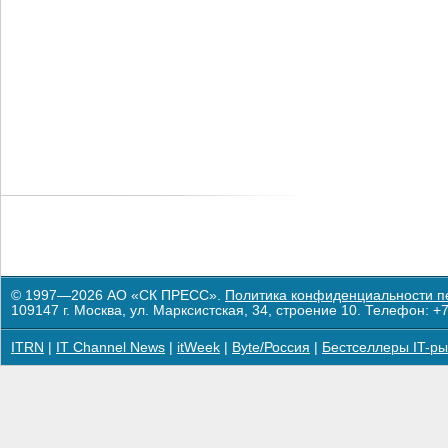
© 1997—2026 АО «СК ПРЕСС».
Политика конфиденциальности п
109147 г. Москва, ул. Марксистская, 34, строение 10. Телефон: +7
ITRN
|
IT Channel News
|
itWeek
|
Byte/Россия
|
Бестселлеры IT-ры