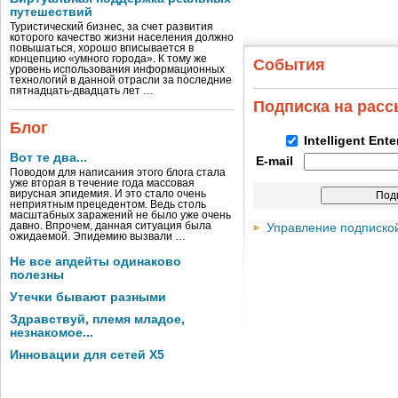
путешествий
Туристический бизнес, за счет развития
которого качество жизни населения должно
повышаться, хорошо вписывается в
концепцию «умного города». К тому же
События
уровень использования информационных
технологий в данной отрасли за последние
пятнадцать-двадцать лет …
Подписка на рас
Блог
Intelligent Ent
Вот те два...
E-mail
Поводом для написания этого блога стала
уже вторая в течение года массовая
вирусная эпидемия. И это стало очень
неприятным прецедентом. Ведь столь
масштабных заражений не было уже очень
давно. Впрочем, данная ситуация была
Управление подписко
ожидаемой. Эпидемию вызвали …
Не все апдейты одинаково
полезны
Утечки бывают разными
Здравствуй, племя младое,
незнакомое...
Инновации для сетей X5