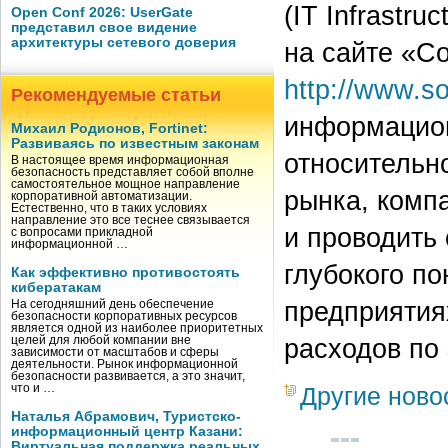
(IT Infrastru
Open Conf 2026: UserGate
представил свое видение
архитектуры сетевого доверия
на сайте «С
http://www.sof
Рекомендуемые статьи
информацион
Михаил Родионов, Fortinet:
Развиваясь по известным законам
относительн
В настоящее время информационная
безопасность представляет собой вполне
самостоятельное мощное направление
рынка, комп
корпоративной автоматизации.
Естественно, что в таких условиях
направление это все теснее связывается
и проводить
с вопросами прикладной
информационной …
глубокого п
Как эффективно противостоять
кибератакам
предприятия
На сегодняшний день обеспечение
безопасности корпоративных ресурсов
является одной из наиболее приоритетных
расходов по
целей для любой компании вне
зависимости от масштабов и сферы
деятельности. Рынок информационной
безопасности развивается, а это значит,
что и …
Другие ново
Наталья Абрамович, Туристско-
информационный центр Казани:
Виртуальная поддержка реальных