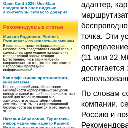
адаптер, кар
Open Conf 2026: UserGate
представил свое видение
архитектуры сетевого доверия
маршрутизато
беспроводно
Рекомендуемые статьи
точка. Эти 
Михаил Родионов, Fortinet:
Развиваясь по известным законам
определение
В настоящее время информационная
безопасность представляет собой вполне
самостоятельное мощное направление
(11 или 22 М
корпоративной автоматизации.
Естественно, что в таких условиях
направление это все теснее связывается
достигается
с вопросами прикладной
информационной …
использовани
Как эффективно противостоять
кибератакам
На сегодняшний день обеспечение
безопасности корпоративных ресурсов
По словам с
является одной из наиболее приоритетных
целей для любой компании вне
зависимости от масштабов и сферы
компании, се
деятельности. Рынок информационной
безопасности развивается, а это значит,
что и …
Россию и по
Наталья Абрамович, Туристско-
Рекомендова
информационный центр Казани:
Виртуальная поддержка реальных