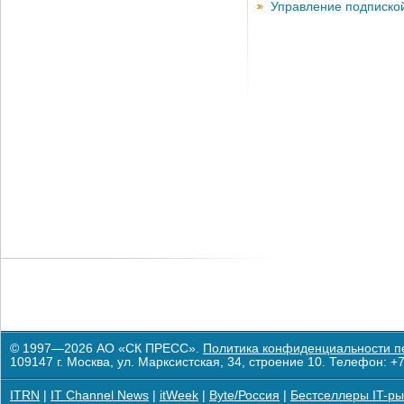
Управление подписко
© 1997—2026 АО «СК ПРЕСС».
Политика конфиденциальности п
109147 г. Москва, ул. Марксистская, 34, строение 10. Телефон: +7
ITRN
|
IT Channel News
|
itWeek
|
Byte/Россия
|
Бестселлеры IT-ры