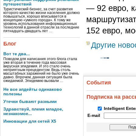
путешествий
— 92 евро, к
Туристический бизнес, за счет развития
которого качество жизни населения должно
повышаться, хорошо вписывается в
маршрутизат
концепцию «умного города». К тому же
уровень использования информационных
технологий в данной отрасли за последние
152 евро, мо
пятнадцать-двадцать лет …
Блог
Другие ново
Вот те два...
Поводом для написания этого блога стала
уже вторая в течение года массовая
вирусная эпидемия. И это стало очень
неприятным прецедентом. Ведь столь
масштабных заражений не было уже очень
давно. Впрочем, данная ситуация была
ожидаемой. Эпидемию вызвали …
События
Не все апдейты одинаково
полезны
Подписка на рас
Утечки бывают разными
Intelligent Ent
Здравствуй, племя младое,
незнакомое...
E-mail
Инновации для сетей X5