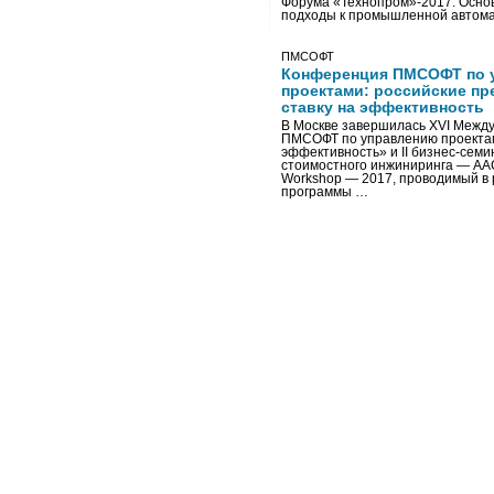
Форума «Технопром»-2017. Осно
подходы к промышленной автома
ПМСОФТ
Конференция ПМСОФТ по 
проектами: российские пр
ставку на эффективность
В Москве завершилась XVI Межд
ПМСОФТ по управлению проекта
эффективность» и II бизнес-сем
стоимостного инжиниринга — AA
Workshop — 2017, проводимый в 
программы …