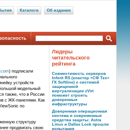
бытия
Каталоги
Об издании
зопасность
Лидеры
читательского
рейтинга
c.com
) подписали
Совместимость серверов
иального
Inferit RS (кластер «СФ Тех»
инейку устройств
ГК Softline) с системой
защищенной
 большой модельный
виртуализации zVirt
я также, что в России
поможет строить
в с ЖК-панелями. Как
доверенные
инфраструктуры
ViewSonic по
Доверенная операционная
система и современные
средства защиты: Astra
аженную структуру
Linux и Dallas Lock прошли
внее продвигать свою
испытания