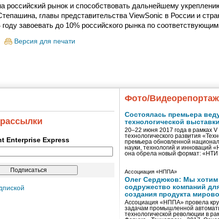
на российский рынок и способствовать дальнейшему укреплению
тепашина, главы представительства ViewSonic в России и стра
4 году завоевать до 10% российского рынка по соответствующим
Версия для печати
Фото/Видеорепорта
Состоялась премьера вед
 рассылки
технологической выставк
20–22 июня 2017 года в рамках 
технологического развития «Тех
ent Enterprise Express
премьера обновленной национал
науки, технологий и инноваций 
она обрела новый формат: «НТ
Ассоциация «НППА»
Олег Сердюков: Мы хотим
содружество компаний дл
дпиской
создания продукта мирово
Ассоциация «НППА» провела кру
задачам промышленной автомати
технологической революции в ра