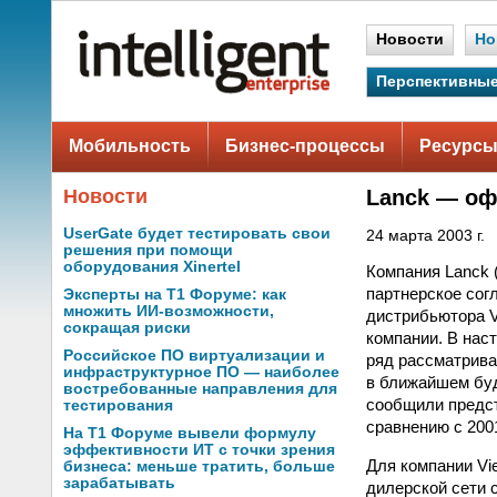
Новости
Но
Перспективные
Мобильность
Бизнес-процессы
Ресурсы
Новости
Lanck — оф
UserGate будет тестировать свои
24 марта 2003 г.
решения при помощи
оборудования Xinertel
Компания Lanck 
партнерское сог
Эксперты на Т1 Форуме: как
множить ИИ-возможности,
дистрибьютора V
сокращая риски
компании. В нас
Российское ПО виртуализации и
ряд рассматрива
инфраструктурное ПО — наиболее
в ближайшем буд
востребованные направления для
сообщили предст
тестирования
сравнению с 200
На Т1 Форуме вывели формулу
эффективности ИТ с точки зрения
Для компании Vi
бизнеса: меньше тратить, больше
зарабатывать
дилерской сети 