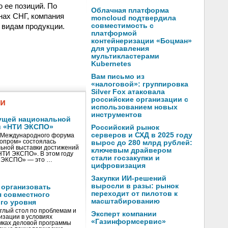
 ее позиций. По
Облачная платформа
нах СНГ, компания
moncloud подтвердила
 видам продукции.
совместимость с
платформой
контейнеризации «Боцман»
для управления
мультикластерами
Kubernetes
Вам письмо из
«налоговой»: группировка
Silver Fox атаковала
российские организации с
жи
использованием новых
инструментов
ущей национальной
и «НТИ ЭКСПО»
Российский рынок
серверов и СХД в 2025 году
V Международного форума
нопром» состоялась
вырос до 280 млрд рублей:
ьной выставки достижений
ключевым драйвером
«НТИ ЭКСПО». В этом году
стали госзакупки и
И ЭКСПО» — это …
цифровизация
Закупки ИИ-решений
выросли в разы: рынок
 организовать
переходит от пилотов к
я совместного
масштабированию
го уровня
глый стол по проблемам и
Эксперт компании
зации в условиях
«Газинформсервис»
мках деловой программы