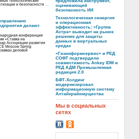
предложила инструмент,
вные технологические
тизации и безопасности …
оценивающий
безопасность ИИ
Технологическая синергия
управлению
и операционная
едприятия делают
эффективность: «Группа
Астра» выводит на рынок
ународная конференция
решение для защиты
ми «Ставка на
данных в виртуальных
инар Ассоциации развития
средах
CE Moscow Spring
рамках деловой
«Газинформсервис» и РЕД
СОФТ подтвердили
совместимость Ankey IDM и
РЕД АДМ Промышленная
редакция 2.0
БФТ-Холдинг
модернизировал
информационную систему
Алтайкрайимущества
Мы в социальных
сетях