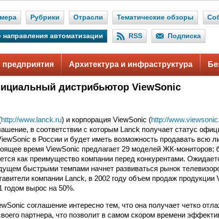
мера
Рубрики
Отрасли
Тематические обзоры
Со
 направления автоматизации
RSS
Подписка
 предприятия
Архитектура и инфраструктура
Бе
ициальный дистрибьютор ViewSonic
(
http://www.lanck.ru
) и корпорация ViewSonic (
http://www.viewsoni
лашение, в соответствии с которым Lanck получает статус офиц
iewSonic в России и будет иметь возможность продавать всю л
тоящее время ViewSonic предлагает 29 моделей ЖК-мониторов;
ется как преимущество компании перед конкурентами. Ожидаетс
ущем быстрыми темпами начнет развиваться рынок телевизоро
авители компании Lanck, в 2002 году объем продаж продукции 
1 годом вырос на 50%.
ewSonic соглашение интересно тем, что она получает четко отл
своего партнера, что позволит в самом скором времени эффекти