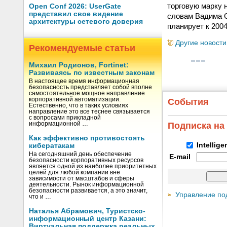
торговую марку 
Open Conf 2026: UserGate
представил свое видение
словам Вадима С
архитектуры сетевого доверия
планирует к 200
Другие новости
Рекомендуемые статьи
Михаил Родионов, Fortinet:
Развиваясь по известным законам
В настоящее время информационная
безопасность представляет собой вполне
самостоятельное мощное направление
корпоративной автоматизации.
События
Естественно, что в таких условиях
направление это все теснее связывается
с вопросами прикладной
информационной …
Подписка на
Как эффективно противостоять
Intellig
кибератакам
На сегодняшний день обеспечение
E-mail
безопасности корпоративных ресурсов
является одной из наиболее приоритетных
целей для любой компании вне
зависимости от масштабов и сферы
деятельности. Рынок информационной
безопасности развивается, а это значит,
Управление по
что и …
Наталья Абрамович, Туристско-
информационный центр Казани:
Виртуальная поддержка реальных