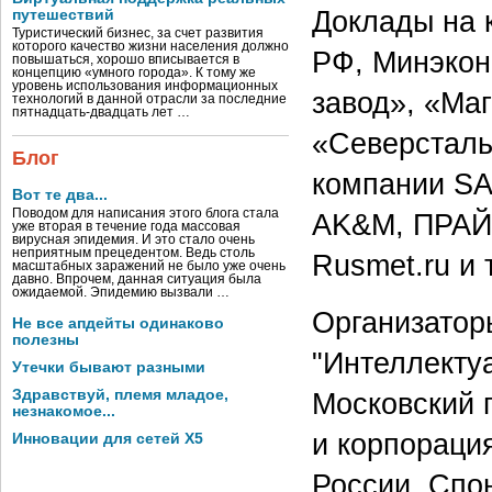
Доклады на 
путешествий
Туристический бизнес, за счет развития
которого качество жизни населения должно
РФ, Минэкон
повышаться, хорошо вписывается в
концепцию «умного города». К тому же
уровень использования информационных
завод», «Ма
технологий в данной отрасли за последние
пятнадцать-двадцать лет …
«Северсталь
Блог
компании SAP
Вот те два...
Поводом для написания этого блога стала
AK&M, ПРАЙМ
уже вторая в течение года массовая
вирусная эпидемия. И это стало очень
неприятным прецедентом. Ведь столь
Rusmet.ru и т
масштабных заражений не было уже очень
давно. Впрочем, данная ситуация была
ожидаемой. Эпидемию вызвали …
Организатор
Не все апдейты одинаково
полезны
"Интеллекту
Утечки бывают разными
Здравствуй, племя младое,
Московский 
незнакомое...
и корпораци
Инновации для сетей X5
России. Спо