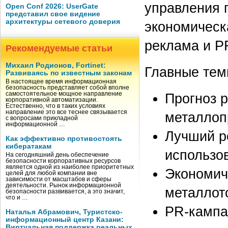
управления 
Open Conf 2026: UserGate
представил свое видение
архитектуры сетевого доверия
экономическ
реклама и P
Рекомендуемые статьи
Михаил Родионов, Fortinet:
Главные тем
Развиваясь по известным законам
В настоящее время информационная
безопасность представляет собой вполне
самостоятельное мощное направление
Прогноз р
корпоративной автоматизации.
Естественно, что в таких условиях
направление это все теснее связывается
металлоп
с вопросами прикладной
информационной …
Лучший р
Как эффективно противостоять
кибератакам
использо
На сегодняшний день обеспечение
безопасности корпоративных ресурсов
является одной из наиболее приоритетных
Экономич
целей для любой компании вне
зависимости от масштабов и сферы
деятельности. Рынок информационной
металлот
безопасности развивается, а это значит,
что и …
PR-кампа
Наталья Абрамович, Туристско-
информационный центр Казани:
Виртуальная поддержка реальных