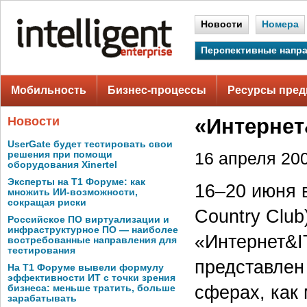
Новости
Номера
Перспективные напр
Мобильность
Бизнес-процессы
Ресурсы пред
Новости
«Интернет
UserGate будет тестировать свои
решения при помощи
16 апреля 200
оборудования Xinertel
Эксперты на Т1 Форуме: как
16–20 июня 
множить ИИ-возможности,
сокращая риски
Country Clu
Российское ПО виртуализации и
инфраструктурное ПО — наиболее
«Интернет&I
востребованные направления для
тестирования
представлен
На Т1 Форуме вывели формулу
эффективности ИТ с точки зрения
сферах, как 
бизнеса: меньше тратить, больше
зарабатывать