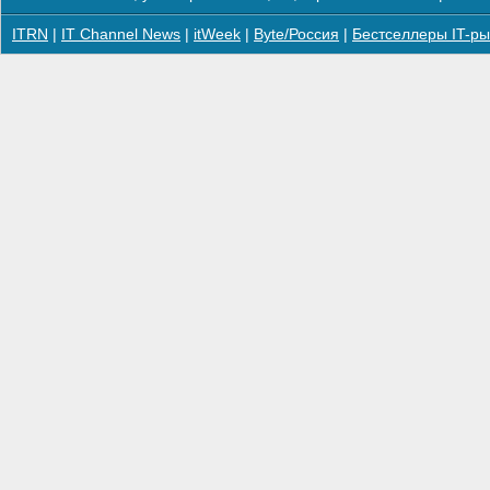
ITRN
|
IT Channel News
|
itWeek
|
Byte/Россия
|
Бестселлеры IT-ры