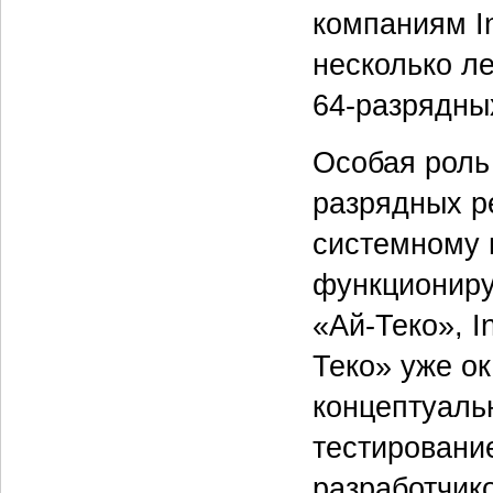
компаниям In
несколько л
64-разрядны
Особая роль
разрядных р
системному и
функциониру
«Ай-Теко», I
Теко» уже о
концептуаль
тестировани
разработчик