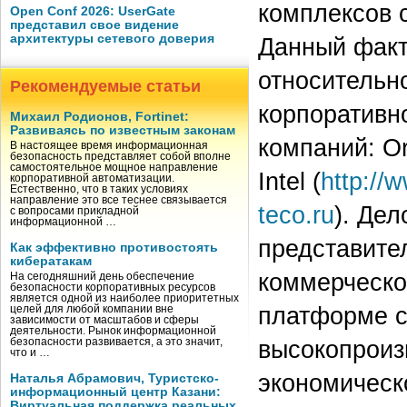
комплексов 
Open Conf 2026: UserGate
представил свое видение
архитектуры сетевого доверия
Данный факт
относительн
Рекомендуемые статьи
корпоративн
Михаил Родионов, Fortinet:
Развиваясь по известным законам
компаний: Or
В настоящее время информационная
безопасность представляет собой вполне
самостоятельное мощное направление
Intel (
http://w
корпоративной автоматизации.
Естественно, что в таких условиях
направление это все теснее связывается
teco.ru
). Дел
с вопросами прикладной
информационной …
представите
Как эффективно противостоять
кибератакам
коммерческо
На сегодняшний день обеспечение
безопасности корпоративных ресурсов
является одной из наиболее приоритетных
платформе с
целей для любой компании вне
зависимости от масштабов и сферы
деятельности. Рынок информационной
высокопроиз
безопасности развивается, а это значит,
что и …
экономическ
Наталья Абрамович, Туристско-
информационный центр Казани:
Виртуальная поддержка реальных