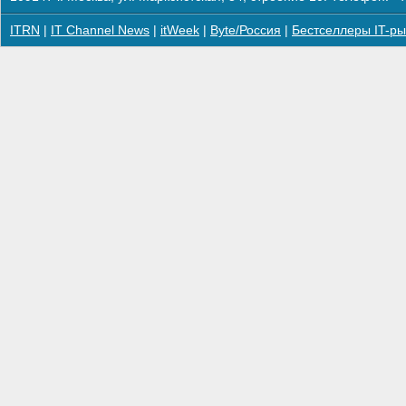
ITRN
|
IT Channel News
|
itWeek
|
Byte/Россия
|
Бестселлеры IT-ры