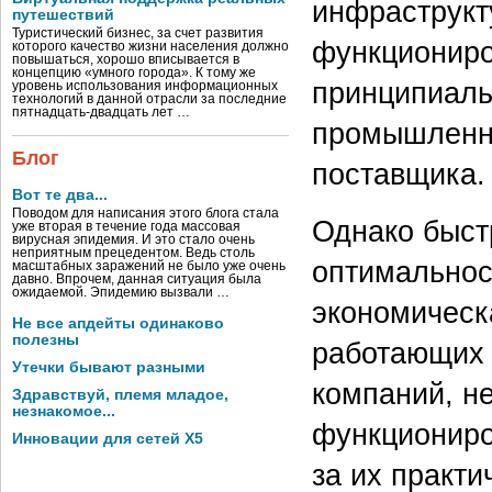
инфраструкт
путешествий
Туристический бизнес, за счет развития
функциониро
которого качество жизни населения должно
повышаться, хорошо вписывается в
концепцию «умного города». К тому же
принципиаль
уровень использования информационных
технологий в данной отрасли за последние
пятнадцать-двадцать лет …
промышленно
Блог
поставщика.
Вот те два...
Поводом для написания этого блога стала
Однако быст
уже вторая в течение года массовая
вирусная эпидемия. И это стало очень
неприятным прецедентом. Ведь столь
оптимальнос
масштабных заражений не было уже очень
давно. Впрочем, данная ситуация была
ожидаемой. Эпидемию вызвали …
экономическ
Не все апдейты одинаково
полезны
работающих 
Утечки бывают разными
компаний, н
Здравствуй, племя младое,
незнакомое...
функциониро
Инновации для сетей X5
за их практи