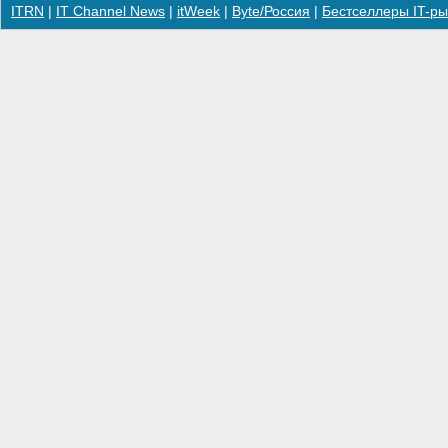
ITRN
|
IT Channel News
|
itWeek
|
Byte/Россия
|
Бестселлеры IT-ры