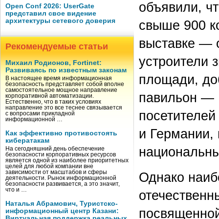
объявили, чт
Open Conf 2026: UserGate
представил свое видение
архитектуры сетевого доверия
свыше 900 к
выставке — 
Рекомендуемые статьи
устроители 
Михаил Родионов, Fortinet:
Развиваясь по известным законам
площади, до
В настоящее время информационная
безопасность представляет собой вполне
самостоятельное мощное направление
павильон — 
корпоративной автоматизации.
Естественно, что в таких условиях
направление это все теснее связывается
посетителей
с вопросами прикладной
информационной …
и Германии,
Как эффективно противостоять
кибератакам
национальны
На сегодняшний день обеспечение
безопасности корпоративных ресурсов
является одной из наиболее приоритетных
целей для любой компании вне
зависимости от масштабов и сферы
Однако наиб
деятельности. Рынок информационной
безопасности развивается, а это значит,
что и …
отечественн
Наталья Абрамович, Туристско-
посвященной
информационный центр Казани:
Виртуальная поддержка реальных