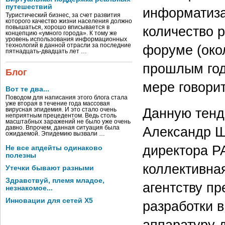
путешествий
информатиза
Туристический бизнес, за счет развития
которого качество жизни населения должно
количество 
повышаться, хорошо вписывается в
концепцию «умного города». К тому же
уровень использования информационных
технологий в данной отрасли за последние
форуме (око
пятнадцать-двадцать лет …
прошлым год
Блог
мере говори
Вот те два...
Поводом для написания этого блога стала
уже вторая в течение года массовая
Данную тенд
вирусная эпидемия. И это стало очень
неприятным прецедентом. Ведь столь
масштабных заражений не было уже очень
Александр Ш
давно. Впрочем, данная ситуация была
ожидаемой. Эпидемию вызвали …
директора РА
Не все апдейты одинаково
полезны
коллективна
Утечки бывают разными
Здравствуй, племя младое,
агентству п
незнакомое...
Инновации для сетей X5
разработки в
аппаратуру 