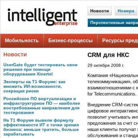
Новости
Номера
Перспективные напр
Мобильность
Бизнес-процессы
Ресурсы пред
Новости
CRM для НКС
UserGate будет тестировать свои
29 октября 2008 г.
решения при помощи
оборудования Xinertel
Компания «Национальн
телекоммуникации», об
Эксперты на Т1 Форуме: как
множить ИИ-возможности,
взаимоотношениями с 
сокращая риски
for Telecommunication
Российское ПО виртуализации и
инфраструктурное ПО — наиболее
Внедрение CRM-системы
востребованные направления для
цифровое интерактивно
тестирования
позволит учитывать ин
На Т1 Форуме вывели формулу
предложения за счет 
эффективности ИТ с точки зрения
наши клиенты получат 
бизнеса: меньше тратить, больше
зарабатывать
обслуживания и станда