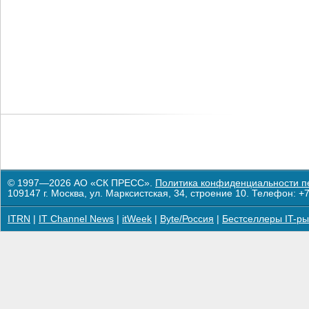
© 1997—2026 АО «СК ПРЕСС».
Политика конфиденциальности п
109147 г. Москва, ул. Марксистская, 34, строение 10. Телефон: +7
ITRN
|
IT Channel News
|
itWeek
|
Byte/Россия
|
Бестселлеры IT-ры