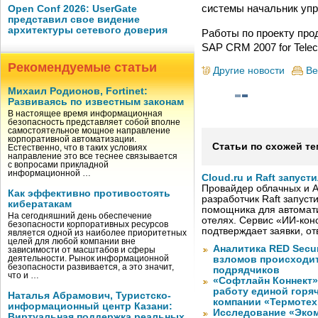
системы начальник упр
Open Conf 2026: UserGate
представил свое видение
архитектуры сетевого доверия
Работы по проекту прод
SAP CRM 2007 for Telec
Рекомендуемые статьи
Другие новости
Ве
Михаил Родионов, Fortinet:
Развиваясь по известным законам
В настоящее время информационная
безопасность представляет собой вполне
самостоятельное мощное направление
корпоративной автоматизации.
Статьи по схожей те
Естественно, что в таких условиях
направление это все теснее связывается
с вопросами прикладной
информационной …
Cloud.ru и Raft запус
Провайдер облачных и AI
Как эффективно противостоять
разработчик Raft запуст
кибератакам
помощника для автомати
На сегодняшний день обеспечение
отелях. Сервис «ИИ-кон
безопасности корпоративных ресурсов
подтверждает заявки, о
является одной из наиболее приоритетных
целей для любой компании вне
Аналитика RED Secur
зависимости от масштабов и сферы
деятельности. Рынок информационной
взломов происходит
безопасности развивается, а это значит,
подрядчиков
что и …
«Софтлайн Коннект» 
работу единой горя
Наталья Абрамович, Туристско-
компании «Термотех
информационный центр Казани:
Исследование «Эко
Виртуальная поддержка реальных