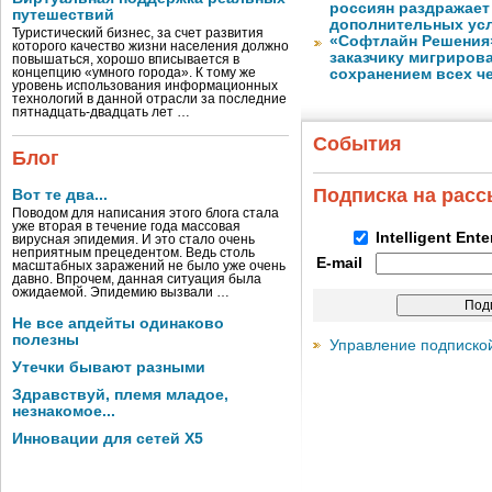
россиян раздражает
путешествий
дополнительных ус
Туристический бизнес, за счет развития
«Софтлайн Решения» 
которого качество жизни населения должно
заказчику мигриров
повышаться, хорошо вписывается в
концепцию «умного города». К тому же
сохранением всех ч
уровень использования информационных
технологий в данной отрасли за последние
пятнадцать-двадцать лет …
События
Блог
Подписка на рас
Вот те два...
Поводом для написания этого блога стала
уже вторая в течение года массовая
Intelligent Ent
вирусная эпидемия. И это стало очень
неприятным прецедентом. Ведь столь
E-mail
масштабных заражений не было уже очень
давно. Впрочем, данная ситуация была
ожидаемой. Эпидемию вызвали …
Не все апдейты одинаково
полезны
Управление подписко
Утечки бывают разными
Здравствуй, племя младое,
незнакомое...
Инновации для сетей X5