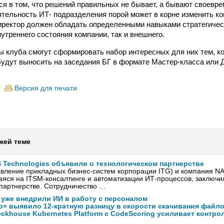
ся в том, что решений правильных не бывает, а бывают своевр
еятельность ИТ- подразделения порой может в корне изменить ко
директор должен обладать определенными навыками стратегиче
утреннего состояния компании, так и внешнего.
 клуба смогут сформировать набор интересных для них тем, к
удут выносить на заседания БГ в формате Мастер-класса или Д
Версия для печати
жей теме
 Technologies объявили о технологическом партнерстве
вление прикладных бизнес-систем корпорации ITG) и компания NAS
яся на ITSM-консалтинге и автоматизации ИТ-процессов, заключи
партнерстве. Сотрудничество …
 уже внедрили ИИ в работу с персоналом
о» выявило 12-кратную разницу в скорости скачивания файло
ckhouse Kubernetes Platform с CodeScoring усиливает контро