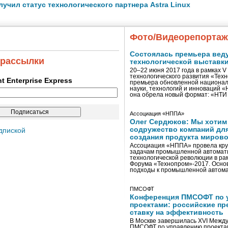
лучил статус технологического партнера Astra Linux
Фото/Видеорепорта
Состоялась премьера вед
 рассылки
технологической выставк
20–22 июня 2017 года в рамках 
технологического развития «Тех
ent Enterprise Express
премьера обновленной национал
науки, технологий и инноваций 
она обрела новый формат: «НТ
Ассоциация «НППА»
Олег Сердюков: Мы хотим
содружество компаний дл
дпиской
создания продукта мирово
Ассоциация «НППА» провела кру
задачам промышленной автомати
технологической революции в ра
Форума «Технопром»-2017. Осно
подходы к промышленной автома
ПМСОФТ
Конференция ПМСОФТ по 
проектами: российские пр
ставку на эффективность
В Москве завершилась XVI Межд
ПМСОФТ по управлению проекта