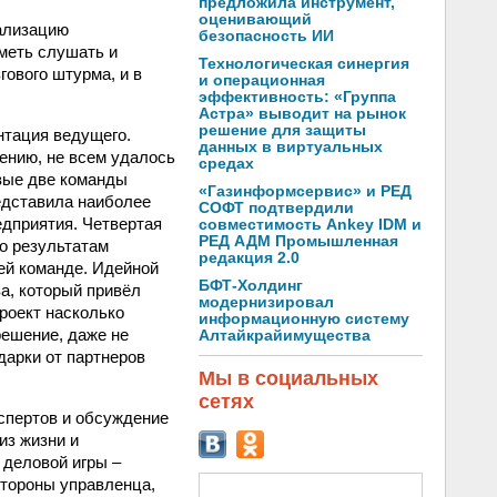
предложила инструмент,
оценивающий
еализацию
безопасность ИИ
уметь слушать и
Технологическая синергия
гового штурма, и в
и операционная
эффективность: «Группа
Астра» выводит на рынок
решение для защиты
нтация ведущего.
данных в виртуальных
ению, не всем удалось
средах
рвые две команды
«Газинформсервис» и РЕД
едставила наиболее
СОФТ подтвердили
едприятия. Четвертая
совместимость Ankey IDM и
РЕД АДМ Промышленная
о результатам
редакция 2.0
ей команде. Идейной
БФТ-Холдинг
а, который привёл
модернизировал
роект насколько
информационную систему
решение, даже не
Алтайкрайимущества
дарки от партнеров
Мы в социальных
сетях
спертов и обсуждение
из жизни и
 деловой игры –
стороны управленца,