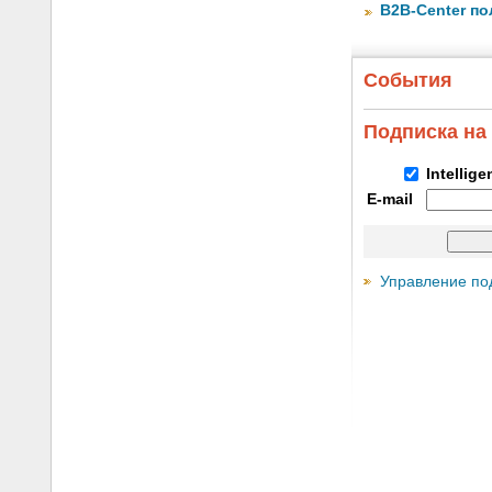
B2B-Center по
События
Подписка на
Intellig
E-mail
Управление по