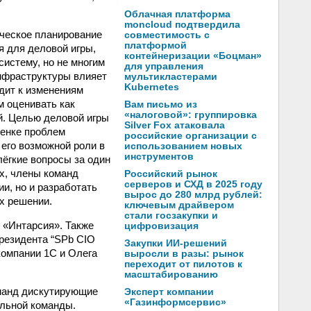
Облачная платформа
moncloud подтвердила
ическое планирование
совместимость с
платформой
я для деловой игры,
контейнеризации «Боцман»
систему, но не многим
для управления
инфраструктуры влияет
мультикластерами
Kubernetes
дит к изменениям
м оценивать как
Вам письмо из
«налоговой»: группировка
ой. Целью деловой игры
Silver Fox атаковала
ценке проблем
российские организации с
 его возможной роли в
использованием новых
инструментов
лёгкие вопросы за один
х, члены команд
Российский рынок
серверов и СХД в 2025 году
и, но и разработать
вырос до 280 млрд рублей:
х решении.
ключевым драйвером
стали госзакупки и
 «Интарсия». Также
цифровизация
резидента “SPb CIO
Закупки ИИ-решений
компании 1С и Олега
выросли в разы: рынок
переходит от пилотов к
масштабированию
оманд дискутирующие
Эксперт компании
«Газинформсервис»
ельной команды.