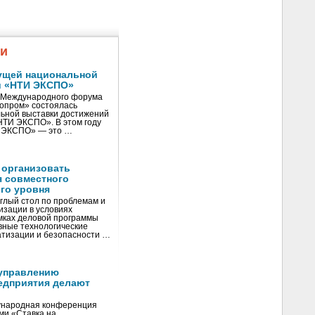
жи
ущей национальной
и «НТИ ЭКСПО»
V Международного форума
нопром» состоялась
ьной выставки достижений
«НТИ ЭКСПО». В этом году
И ЭКСПО» — это …
 организовать
я совместного
го уровня
глый стол по проблемам и
зации в условиях
мках деловой программы
вные технологические
тизации и безопасности …
управлению
едприятия делают
ународная конференция
ми «Ставка на