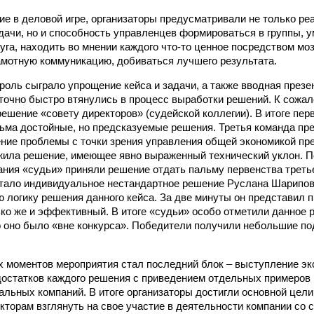
ие в деловой игре, организаторы предусматривали не только р
дачи, но и способность управленцев формироваться в группы, 
уга, находить во мнении каждого что-то ценное посредством моз
рамотную коммуникацию, добиваться лучшего результата.
оль сыграло упрощение кейса и задачи, а также вводная презе
точно быстро втянулись в процесс выработки решений. К сожал
решение «совету директоров» (судейской коллегии). В итоге пе
ьма достойные, но предсказуемые решения. Третья команда пр
ние проблемы с точки зрения управления общей экономикой пр
ила решение, имеющее явно выраженный технический уклон. П
ания «судьи» приняли решение отдать пальму первенства треть
тало индивидуальное нестандартное решение Руслана Шарипов
 логику решения данного кейса. За две минуты он представил п
ько же и эффективный. В итоге «судьи» особо отметили данное 
то оно было «вне конкурса». Победители получили небольшие по
 моментов мероприятия стал последний блок – выступление эк
достатков каждого решения с приведением отдельных примеров 
альных компаний. В итоге организаторы достигли основной цели
кторам взглянуть на свое участие в деятельности компании со 