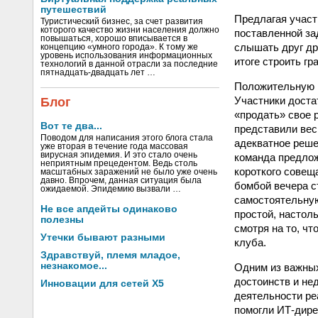
путешествий
Предлагая участ
Туристический бизнес, за счет развития
которого качество жизни населения должно
поставленной за
повышаться, хорошо вписывается в
слышать друг др
концепцию «умного города». К тому же
уровень использования информационных
итоге строить г
технологий в данной отрасли за последние
пятнадцать-двадцать лет …
Положительную р
Участники доста
Блог
«продать» свое 
Вот те два...
представили вес
Поводом для написания этого блога стала
адекватное реше
уже вторая в течение года массовая
вирусная эпидемия. И это стало очень
команда предлож
неприятным прецедентом. Ведь столь
короткого совещ
масштабных заражений не было уже очень
давно. Впрочем, данная ситуация была
бомбой вечера с
ожидаемой. Эпидемию вызвали …
самостоятельную
Не все апдейты одинаково
простой, настол
полезны
смотря на то, ч
Утечки бывают разными
клуба.
Здравствуй, племя младое,
незнакомое...
Одним из важных
достоинств и не
Инновации для сетей X5
деятельности ре
помогли ИТ-дире