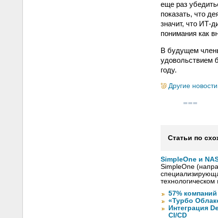
еще раз убедить
показать, что д
значит, что ИТ-
понимания как вн
В будущем члены
удовольствием б
году.
Другие новости
Статьи по схо
SimpleOne и NAS
SimpleOne (напра
специализирующа
технологическом 
57% компаний
«Турбо Облак
Интеграция De
CI/CD