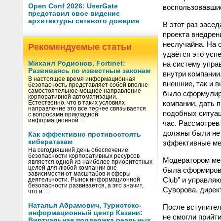
Open Conf 2026: UserGate
воспользовавшис
представил свое видение
архитектуры сетевого доверия
В этот раз засе
проекта внедрен
неслучайна. На 
Рекомендуемые статьи
удаётся это усп
на систему упра
Михаил Родионов, Fortinet:
Развиваясь по известным законам
внутри компании
В настоящее время информационная
внешние, так и 
безопасность представляет собой вполне
самостоятельное мощное направление
было сформулиро
корпоративной автоматизации.
компании, дать 
Естественно, что в таких условиях
направление это все теснее связывается
подобных ситуац
с вопросами прикладной
информационной …
час. Рассмотрев
должны были не 
Как эффективно противостоять
кибератакам
эффективные мер
На сегодняшний день обеспечение
безопасности корпоративных ресурсов
Модератором мер
является одной из наиболее приоритетных
целей для любой компании вне
была сформирова
зависимости от масштабов и сферы
Club” и управля
деятельности. Рынок информационной
безопасности развивается, а это значит,
Суворова, дирек
что и …
Наталья Абрамович, Туристско-
После вступител
информационный центр Казани:
не смогли прийт
Виртуальная поддержка реальных