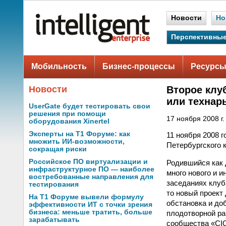
Новости
Но
Перспективные
Мобильность
Бизнес-процессы
Ресурсы
Новости
Второе клу
или технар
UserGate будет тестировать свои
решения при помощи
17 ноября 2008 г.
оборудования Xinertel
Эксперты на Т1 Форуме: как
11 ноября 2008 
множить ИИ-возможности,
Петербургского 
сокращая риски
Российское ПО виртуализации и
Родившийся как 
инфраструктурное ПО — наиболее
много нового и 
востребованные направления для
заседаниях клуб
тестирования
то новый проект
На Т1 Форуме вывели формулу
обстановка и до
эффективности ИТ с точки зрения
бизнеса: меньше тратить, больше
плодотворной ра
зарабатывать
сообщества «CIO