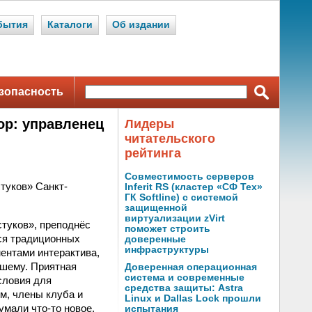
бытия
Каталоги
Об издании
зопасность
ор: управленец
Лидеры
читательского
рейтинга
Совместимость серверов
стуков» Санкт-
Inferit RS (кластер «СФ Тех»
ГК Softline) с системой
защищенной
виртуализации zVirt
туков», преподнёс
поможет строить
хся традиционных
доверенные
инфраструктуры
ентами интерактива,
дшему. Приятная
Доверенная операционная
система и современные
словия для
средства защиты: Astra
м, члены клуба и
Linux и Dallas Lock прошли
умали что-то новое,
испытания