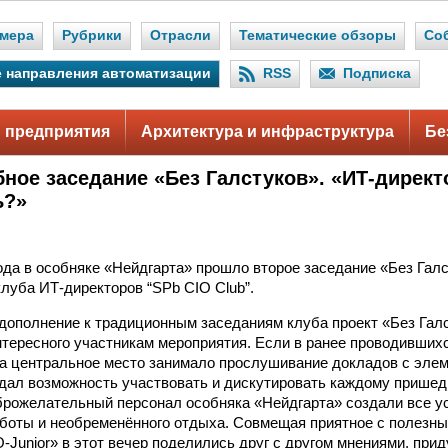
мера
Рубрики
Отрасли
Тематические обзоры
Со
 направления автоматизации
RSS
Подписка
 предприятия
Архитектура и инфраструктура
Бе
бное заседание «Без Галстуков». «ИТ-директ
ь?»
года в особняке «Нейдгарта» прошло второе заседание «Без Гал
клуба ИТ-директоров “SPb CIO Club”.
дополнение к традиционным заседаниям клуба проект «Без Галс
интересного участникам мероприятия. Если в ранее проводивши
а центральное место занимало прослушивание докладов с элем
 дал возможность участвовать и дискутировать каждому прише
брожелательный персонал особняка «Нейдгарта» создали все у
боты и необременённого отдыха. Совмещая приятное с полезны
-Junior» в этот вечер поделились друг с другом мнениями, прид