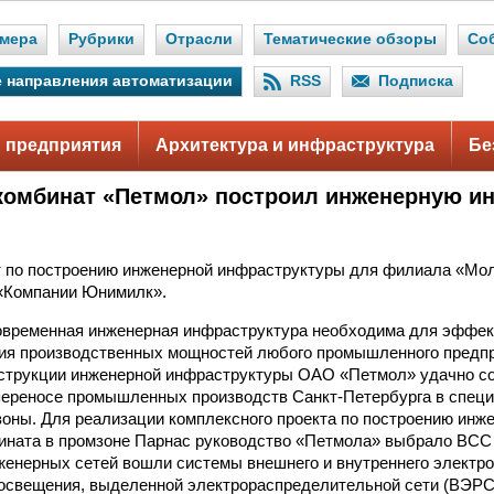
мера
Рубрики
Отрасли
Тематические обзоры
Со
 направления автоматизации
RSS
Подписка
 предприятия
Архитектура и инфраструктура
Бе
омбинат «Петмол» построил инженерную и
т по построению инженерной инфраструктуры для филиала «Мо
«Компании Юнимилк».
овременная инженерная инфраструктура необходима для эффек
ия производственных мощностей любого промышленного предпр
струкции инженерной инфраструктуры ОАО «Петмол» удачно со
 переносе промышленных производств Санкт-Петербурга в спец
ны. Для реализации комплексного проекта по построению инж
ината в промзоне Парнас руководство «Петмола» выбрало ВСС 
енерных сетей вошли системы внешнего и внутреннего электр
освещения, выделенной электрораспределительной сети (ВЭРС