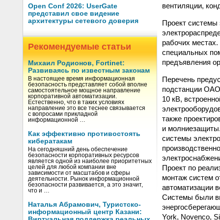
вентиляции, кон
Open Conf 2026: UserGate
представил свое видение
архитектуры сетевого доверия
Проект системы 
электрораспреде
рабочих местах.
Рекомендуемые статьи
специальных пом
предъявления ор
Михаил Родионов, Fortinet:
Развиваясь по известным законам
Перечень преду
В настоящее время информационная
безопасность представляет собой вполне
подстанции ОАО 
самостоятельное мощное направление
корпоративной автоматизации.
10 кВ, встроенн
Естественно, что в таких условиях
электрооборудов
направление это все теснее связывается
с вопросами прикладной
также проектиро
информационной …
и молниезащиты.
Как эффективно противостоять
системы электр
кибератакам
производственно
На сегодняшний день обеспечение
безопасности корпоративных ресурсов
электроснабжени
является одной из наиболее приоритетных
Проект по реали
целей для любой компании вне
зависимости от масштабов и сферы
монтаж систем о
деятельности. Рынок информационной
безопасности развивается, а это значит,
автоматизации в
что и …
Системы были в
Наталья Абрамович, Туристско-
энергосберегающ
информационный центр Казани:
York, Novenco, Si
Виртуальная поддержка реальных