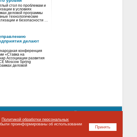
го уровня
глый стол по проблемам и
зации в условиях
мках деловой программы
вные технологические
тизации и безопасности …
управлению
едприятия делают
ународная конференция
ми «Ставка на
инар Ассоциации развития
CE Moscow Spring
рамках деловой
орядке использования материалов сайта
emag.ru
..
с
Политикой обработки персональных
о были проинформированы об использовании
Принять