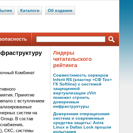
бытия
Каталоги
Об издании
зопасность
нфраструктуру
Лидеры
читательского
рейтинга
лочный Комбинат
Совместимость серверов
Inferit RS (кластер «СФ Тех»
ГК Softline) с системой
тивного
защищенной
виртуализации zVirt
иятия. Принятие
поможет строить
впало с вступлением
доверенные
иализированные
инфраструктуры
енерных систем на
Доверенная операционная
Group. В состав
система и современные
средства защиты: Astra
оснабжения,
Linux и Dallas Lock прошли
), СКС, системы
испытания