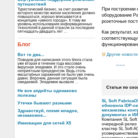
путешествий
При построении 
Туристический бизнес, за счет развития
которого качество жизни населения должно
оборудование Pan
повышаться, хорошо вписывается в
розеточные посты
концепцию «умного города». К тому же
уровень использования информационных
технологий в данной отрасли за последние
Как результат, 
пятнадцать-двадцать лет …
соответствующу
Блог
функционировани
Другие новости
Вот те два...
Поводом для написания этого блога стала
уже вторая в течение года массовая
вирусная эпидемия. И это стало очень
неприятным прецедентом. Ведь столь
масштабных заражений не было уже очень
давно. Впрочем, данная ситуация была
ожидаемой. Эпидемию вызвали …
Статьи по схо
Не все апдейты одинаково
полезны
SL Soft FabricaO
Утечки бывают разными
обновила IDP-с
механизмы конт
Здравствуй, племя младое,
документах и ИИ
незнакомое...
Компания SL Soft
Инновации для сетей X5
очередной релиз 
кластер SL Soft A
усовершенствова
расширены инстр