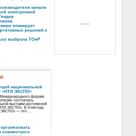
производители начали
вой электронной
Тендер
ловина
 мире планирует
ортативных решений к
auss выбрала ТОиР
жи
ущей национальной
и «НТИ ЭКСПО»
V Международного форума
нопром» состоялась
ьной выставки достижений
«НТИ ЭКСПО». В этом году
И ЭКСПО» — это …
 организовать
я совместного