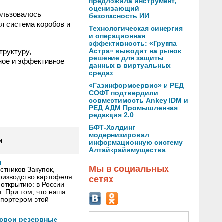
предложила инструмент,
оценивающий
ользовалось
безопасность ИИ
ая система коробов и
Технологическая синергия
и операционная
эффективность: «Группа
труктуру,
Астра» выводит на рынок
решение для защиты
ное и эффективное
данных в виртуальных
средах
«Газинформсервис» и РЕД
СОФТ подтвердили
совместимость Ankey IDM и
РЕД АДМ Промышленная
редакция 2.0
БФТ-Холдинг
модернизировал
и
информационную систему
Алтайкрайимущества
и
Мы в социальных
тников Закупок,
оизводство картофеля
сетях
открытию: в России
. При том, что наша
спортером этой
…
 свои резервные