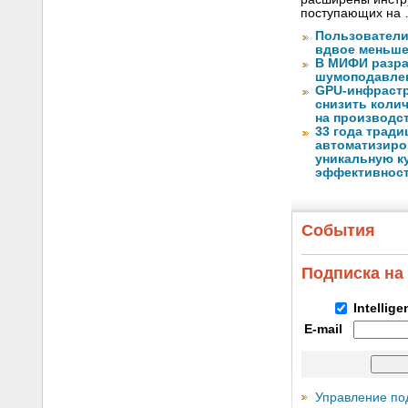
поступающих на
Пользователи
вдвое меньше
В МИФИ разра
шумоподавлен
GPU-инфрастр
снизить коли
на производс
33 года тради
автоматизиро
уникальную ку
эффективнос
События
Подписка на
Intellig
E-mail
Управление по