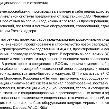
диционирования и отопления.
электроснабжения производства включал в себя реализацию вс
лительной системы предприятия от подстанции ОАО «Ленэнерго
 Проект был выполнен «под ключ» и состоял из проектирования,
ещений, поставки и монтажа оборудования, согласований, сдач
ганам Ростехнадзора.
смотренных проектом работ предусматривал модернизацию су
«Ленэнерго», проектирование и строительство новой распреде
ой трансформаторной подстанции 10/0,4 кВ, проектирование и мо
ания, прокладку кабельных трасс. В перечень выполняемых В
вание и монтаж систем внутреннего и внешнего электроосвещен
 В рамках проекта специалисты ВСС выполнили комплекс рабо
оснабжения помещений и выделенной электрораспределительно
го и административно-бытового корпусов, КПП и магистралей. 
я Молочного Комбината «Петмол» выполнена на оборудовании Sc
зации климатических систем включал проектирование, поставку
топления, вентиляции и кондиционирования, тепло- и холодосн
ентиляции и кондиционирования в производственных цехах и 
ыполнены с применением современных технических решений, о
их технологиях, на базе оборудования ведущих мировых произв
emens, Danfoss, WILO, Rittal.