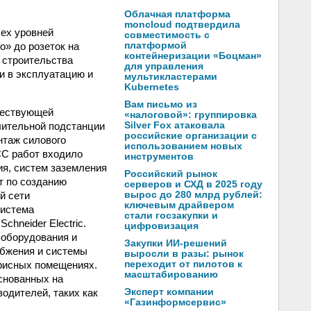
Облачная платформа
moncloud подтвердила
ех уровней
совместимость с
» до розеток на
платформой
контейнеризации «Боцман»
 строительства
для управления
и в эксплуатацию и
мультикластерами
Kubernetes
Вам письмо из
ществующей
«налоговой»: группировка
лительной подстанции
Silver Fox атаковала
российские организации с
нтаж силового
использованием новых
СС работ входило
инструментов
ия, систем заземления
Российский рынок
т по созданию
серверов и СХД в 2025 году
й сети
вырос до 280 млрд рублей:
ключевым драйвером
Система
стали госзакупки и
hneider Electric.
цифровизация
 оборудования и
Закупки ИИ-решений
абжения и системы
выросли в разы: рынок
офисных помещениях.
переходит от пилотов к
масштабированию
снованных на
одителей, таких как
Эксперт компании
«Газинформсервис»