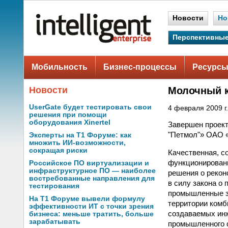
Новости
Но
Перспективные
Мобильность
Бизнес-процессы
Ресурсы
Новости
Молочный к
UserGate будет тестировать свои
4 февраля 2009 г.
решения при помощи
оборудования Xinertel
Завершен проек
"Петмол"» ОАО 
Эксперты на Т1 Форуме: как
множить ИИ-возможности,
сокращая риски
Качественная, с
функционирован
Российское ПО виртуализации и
инфраструктурное ПО — наиболее
решения о рекон
востребованные направления для
в силу закона о
тестирования
промышленные зо
На Т1 Форуме вывели формулу
территории комб
эффективности ИТ с точки зрения
создаваемых инж
бизнеса: меньше тратить, больше
зарабатывать
промышленного 