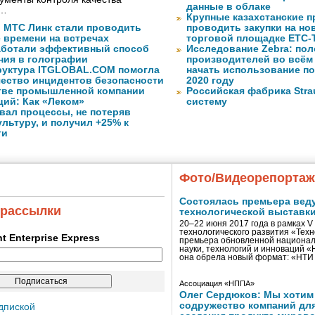
данные в облаке
 …
Крупные казахстанские 
 МТС Линк стали проводить
проводить закупки на но
 времени на встречах
торговой площадке ЕТС-
ботали эффективный способ
Исследование Zebra: по
ия в голографии
производителей во всём
уктура ITGLOBAL.COM помогла
начать использование п
чество инцидентов безопасности
2020 году
тве промышленной компании
Российская фабрика Str
ций: Как «Леком»
систему
вал процессы, не потеряв
льтуру, и получил +25% к
ти
Фото/Видеорепорта
Состоялась премьера вед
 рассылки
технологической выставк
20–22 июня 2017 года в рамках 
технологического развития «Тех
ent Enterprise Express
премьера обновленной национал
науки, технологий и инноваций 
она обрела новый формат: «НТ
Ассоциация «НППА»
Олег Сердюков: Мы хотим
содружество компаний дл
дпиской