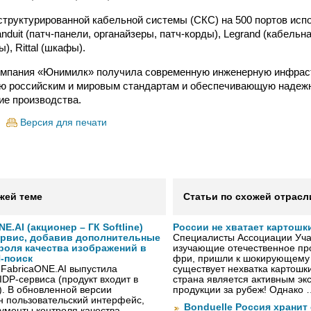
структурированной кабельной системы (СКС) на 500 портов исп
duit (патч-панели, органайзеры, патч-корды), Legrand (кабельн
), Rittal (шкафы).
компания «Юнимилк» получила современную инженерную инфрас
ю российским и мировым стандартам и обеспечивающую надеж
е производства.
Версия для печати
жей теме
Статьи по схожей отрасл
NE.AI (акционер – ГК Softline)
России не хватает картошк
ервис, добавив дополнительные
Специалисты Ассоциации Учас
роля качества изображений в
изучающие отечественное пр
-поиск
фри, пришли к шокирующему 
 FabricaONE.AI выпустила
существует нехватка картошки
IDP-сервиса (продукт входит в
страна является активным эк
I). В обновленной версии
продукции за рубеж! Однако 
н пользовательский интерфейс,
Bonduelle Россия хранит
ументы контроля качества