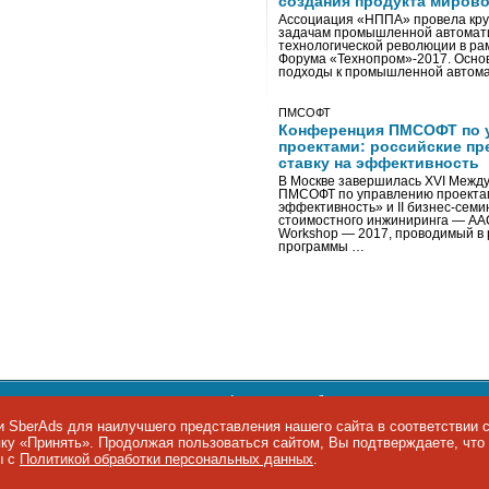
создания продукта мирово
Ассоциация «НППА» провела кру
задачам промышленной автомати
технологической революции в ра
Форума «Технопром»-2017. Осно
подходы к промышленной автома
ПМСОФТ
Конференция ПМСОФТ по 
проектами: российские пр
ставку на эффективность
В Москве завершилась XVI Межд
ПМСОФТ по управлению проекта
эффективность» и II бизнес-сем
стоимостного инжиниринга — AA
Workshop — 2017, проводимый в 
программы …
ости персональных данных
,
информация об авторских правах и п
фон: +7 495 974-22-60. Факс: +7 495 974-22-63. E-mail:
siteeditor@i
 SberAds для наилучшего представления нашего сайта в соответствии 
опку «Принять». Продолжая пользоваться сайтом, Вы подтверждаете, чт
ы IT-рынка
ы с
Политикой обработки персональных данных
.