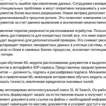
вероятность ошибок при извлечении данных. Сотрудники своевр
отенциальных проблемах и могут оперативно запрашивать у ко
ументов более высокого разрешения. Новая метрика дополняет
, реализованный в прошлом релизе. Это позволяет компаниям с
кументов за счет раннего выявления и исключения некачествен
авление порогом уверенности распознавания атрибутов. Пользо
вень достоверности для конкретных полей: все, что ниже порог
удет выделено для дополнительной проверки. Это снижает риск
дотвращает перенос некорректных данных в учетные системы, 
атах и сбоев в смежных бизнес-процессах, исключает потенц
 потери.
ции обучения
ML-модели
распознаванию документов и выделе
ентов в интерфейсе IDP-сервиса. Представлены преднастроен
итов — должность, подпись и расшифровка подписи. Механизм
ия и привлечения
ML-инженеров
интерактивно обучать модель н
чшать точность извлечения юридически значимых полей.
му интегрирован интеллектуальный поиск SL AI Search. Он раб
ватель формулирует запрос на естественном языке и получает т
гмент документа или ссылки на файлы с необходимой информа
ощает навигацию по массиву документов и ускоряет доступ к н