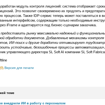
оработан модуль контроля лицензий: система отображает сроки
ицензий. Это позволит своевременно их продлять и предотврат
их процессов. Также IDP-сервис теперь может поставляться в в
ованным интерфейсом, содержащим только необходимые инстру
рез iFrame и адаптируется под бизнес-сценарии заказчика.
предоставить рынку максимально надежный и функциональн
ой обработки документов. Добавленные механизмы контроля
ентов, ИИ-поиск и другие доработки оптимизируют трудозатр
роить устойчивые, безошибочные процессы автоматизации»
тник управляющего директора SL Soft AI компании SL Soft Fabric
tline
Версия для печати
жей теме
же внедрили ИИ в работу с персоналом