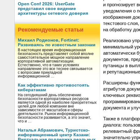
Open Conf 2026: UserGate
и прогнозирует 
представил свое видение
уведомления о п
архитектуры сетевого доверия
изображения док
текстового слоя
Рекомендуемые статьи
на обработку до
Реализовано упр
Михаил Родионов, Fortinet:
Развиваясь по известным законам
минимальный уро
В настоящее время информационная
автоматически б
безопасность представляет собой вполне
самостоятельное мощное направление
документов, пре
корпоративной автоматизации.
путаницы в выпл
Естественно, что в таких условиях
направление это все теснее связывается
и репутационные
с вопросами прикладной
информационной …
Расширены функ
Как эффективно противостоять
атрибутов докум
кибератакам
ключевых реквиз
На сегодняшний день обеспечение
безопасности корпоративных ресурсов
программирован
является одной из наиболее приоритетных
целей для любой компании вне
документа и улу
зависимости от масштабов и сферы
деятельности. Рынок информационной
безопасности развивается, а это значит,
Также в платфор
что и …
диалога: пользо
Наталья Абрамович, Туристско-
релевантный фра
информационный центр Казани:
значительно упр
Виртуальная поддержка реальных