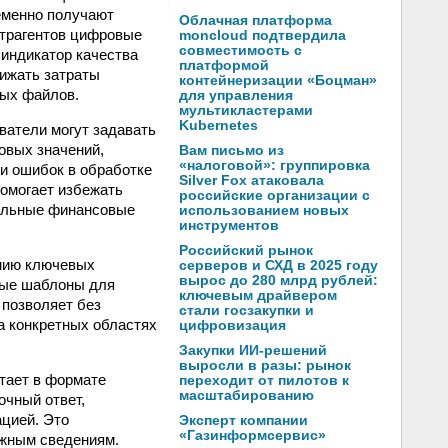
еменно получают
Облачная платформа
нтрагентов цифровые
moncloud подтвердила
совместимость с
 индикатор качества
платформой
нижать затраты
контейнеризации «Боцман»
ных файлов.
для управления
мультикластерами
Kubernetes
ватели могут задавать
овых значений,
Вам письмо из
«налоговой»: группировка
и ошибок в обработке
Silver Fox атаковала
помогает избежать
российские организации с
иальные финансовые
использованием новых
инструментов
Российский рынок
нию ключевых
серверов и СХД в 2025 году
вырос до 280 млрд рублей:
ные шаблоны для
ключевым драйвером
 позволяет без
стали госзакупки и
а конкретных областях
цифровизация
Закупки ИИ-решений
выросли в разы: рынок
отает в формате
переходит от пилотов к
масштабированию
очный ответ,
цией. Это
Эксперт компании
«Газинформсервис»
ужным сведениям.