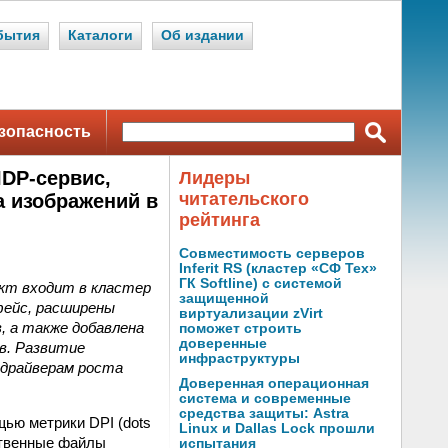
бытия
Каталоги
Об издании
зопасность
IDP-сервис,
Лидеры
читательского
 изображений в
рейтинга
Совместимость серверов
Inferit RS (кластер «СФ Тех»
ГК Softline) с системой
укт входит в кластер
защищенной
фейс, расширены
виртуализации zVirt
 а также добавлена
поможет строить
доверенные
в. Развитие
инфраструктуры
 драйверам роста
Доверенная операционная
система и современные
средства защиты: Astra
ью метрики DPI (dots
Linux и Dallas Lock прошли
ественные файлы
испытания