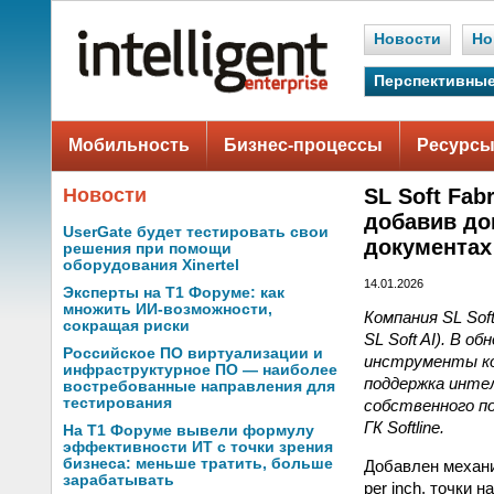
Новости
Но
Перспективные
Мобильность
Бизнес-процессы
Ресурсы
Новости
SL Soft Fab
добавив до
UserGate будет тестировать свои
документах
решения при помощи
оборудования Xinertel
14.01.2026
Эксперты на Т1 Форуме: как
множить ИИ-возможности,
Компания SL Sof
сокращая риски
SL Soft AI). В 
Российское ПО виртуализации и
инструменты ко
инфраструктурное ПО — наиболее
поддержка инте
востребованные направления для
тестирования
собственного п
ГК Softline.
На Т1 Форуме вывели формулу
эффективности ИТ с точки зрения
бизнеса: меньше тратить, больше
Добавлен механи
зарабатывать
per inch, точки