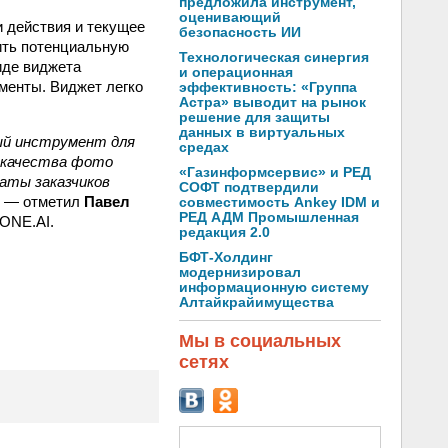
предложила инструмент,
оценивающий
 действия и текущее
безопасность ИИ
ить потенциальную
Технологическая синергия
иде виджета
и операционная
менты. Виджет легко
эффективность: «Группа
Астра» выводит на рынок
решение для защиты
данных в виртуальных
ый инструмент для
средах
 качества фото
«Газинформсервис» и РЕД
аты заказчиков
СОФТ подтвердили
, — отметил
Павел
совместимость Ankey IDM и
РЕД АДМ Промышленная
aONE.AI.
редакция 2.0
БФТ-Холдинг
модернизировал
информационную систему
Алтайкрайимущества
Мы в социальных
сетях