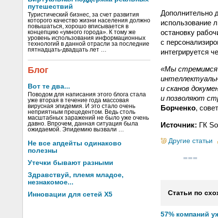
путешествий
Дополнительно д
Туристический бизнес, за счет развития
которого качество жизни населения должно
использование л
повышаться, хорошо вписывается в
остановку рабоч
концепцию «умного города». К тому же
уровень использования информационных
с персонализир
технологий в данной отрасли за последние
пятнадцать-двадцать лет …
интегрируется че
«Мы стремимся 
Блог
интеллектуальн
Вот те два...
и сканов докум
Поводом для написания этого блога стала
и позволяют ст
уже вторая в течение года массовая
вирусная эпидемия. И это стало очень
Борченко
, сове
неприятным прецедентом. Ведь столь
масштабных заражений не было уже очень
Источник:
ГК Sof
давно. Впрочем, данная ситуация была
ожидаемой. Эпидемию вызвали …
Другие статьи
Не все апдейты одинаково
полезны
Утечки бывают разными
Здравствуй, племя младое,
незнакомое...
Статьи по схо
Инновации для сетей X5
57% компаний у