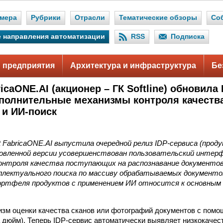
мера
Рубрики
Отрасли
Тематические обзоры
Со
 направления автоматизации
RSS
Подписка
 предприятия
Архитектура и инфраструктура
Бе
ricaONE.AI (акционер – ГК Softline) обновила 
полнительные механизмы контроля качества
 и ИИ-поиск
t FabricaONE.AI выпустила очередной релиз IDP-сервиса (прод
обновленной версии усовершенствован пользовательский интер
нтроля качества поступающих на распознавание документов,
ллектуального поиска по массиву обрабатываемых документо
ортфеля продуктов с применением ИИ относится к основным
зм оценки качества сканов или фотографий документов с помощ
 на дюйм). Теперь IDP-сервис автоматически выявляет низкокач