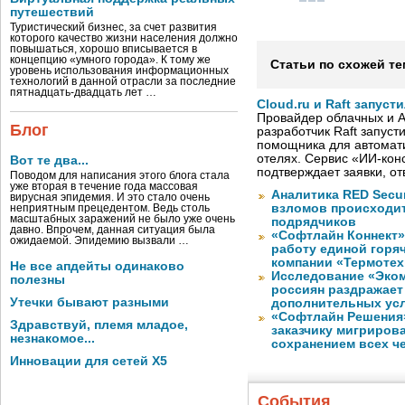
путешествий
Туристический бизнес, за счет развития
которого качество жизни населения должно
повышаться, хорошо вписывается в
концепцию «умного города». К тому же
Статьи по схожей те
уровень использования информационных
технологий в данной отрасли за последние
пятнадцать-двадцать лет …
Cloud.ru и Raft запус
Провайдер облачных и AI
Блог
разработчик Raft запуст
помощника для автомати
отелях. Сервис «ИИ-кон
Вот те два...
подтверждает заявки, о
Поводом для написания этого блога стала
уже вторая в течение года массовая
Аналитика RED Secur
вирусная эпидемия. И это стало очень
взломов происходит
неприятным прецедентом. Ведь столь
масштабных заражений не было уже очень
подрядчиков
давно. Впрочем, данная ситуация была
«Софтлайн Коннект» 
ожидаемой. Эпидемию вызвали …
работу единой горя
компании «Термотех
Не все апдейты одинаково
Исследование «Эко
полезны
россиян раздражает
Утечки бывают разными
дополнительных ус
«Софтлайн Решения» 
Здравствуй, племя младое,
заказчику мигриров
незнакомое...
сохранением всех ч
Инновации для сетей X5
События