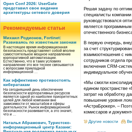
Open Conf 2026: UserGate
представил свое видение
Решая задачу по оптим
архитектуры сетевого доверия
специалисты компании
руководствовался опти
является программным 
Рекомендуемые статьи
отечественного бизнеса
Михаил Родионов, Fortinet:
В первую очередь, вне
Развиваясь по известным законам
В настоящее время информационная
за счет структурирова
безопасность представляет собой вполне
взаимоотношения с ним
самостоятельное мощное направление
корпоративной автоматизации.
сотрудников отдела пр
Естественно, что в таких условиях
направление это все теснее связывается
включения CRM-систем
с вопросами прикладной
индивидуальное обуче
информационной …
Как эффективно противостоять
«Мы смогли консолиди
кибератакам
едином пространстве «
На сегодняшний день обеспечение
безопасности корпоративных ресурсов
затрат на обработку да
является одной из наиболее приоритетных
повышение уровня лоял
целей для любой компании вне
зависимости от масштабов и сферы
«АстраБрокер». – Поэт
деятельности. Рынок информационной
безопасности развивается, а это значит,
комиссаров и документ
что и …
Другие новости
Ве
Наталья Абрамович, Туристско-
информационный центр Казани:
Виртуальная поддержка реальных