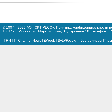
© 1997—2026 АО «СК ПРЕСС».
Политика конфиденциальности п
109147 г. Москва, ул. Марксистская, 34, строение 10. Телефон: +7
ITRN
|
IT Channel News
|
itWeek
|
Byte/Россия
|
Бестселлеры IT-ры