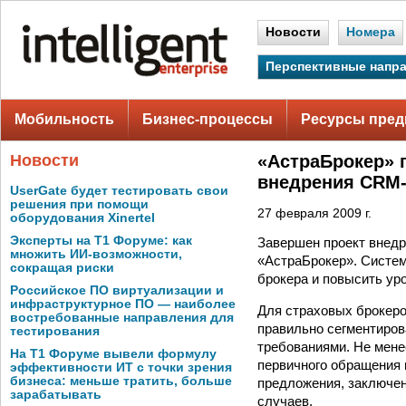
Новости
Номера
Перспективные напр
Мобильность
Бизнес-процессы
Ресурсы пред
Новости
«АстраБрокер» 
внедрения CRM
UserGate будет тестировать свои
решения при помощи
27 февраля 2009 г.
оборудования Xinertel
Эксперты на Т1 Форуме: как
Завершен проект внедр
множить ИИ-возможности,
«АстраБрокер». Систем
сокращая риски
брокера и повысить ур
Российское ПО виртуализации и
инфраструктурное ПО — наиболее
Для страховых брокеро
востребованные направления для
правильно сегментиров
тестирования
требованиями. Не мене
На Т1 Форуме вывели формулу
первичного обращения 
эффективности ИТ с точки зрения
бизнеса: меньше тратить, больше
предложения, заключен
зарабатывать
случаев.