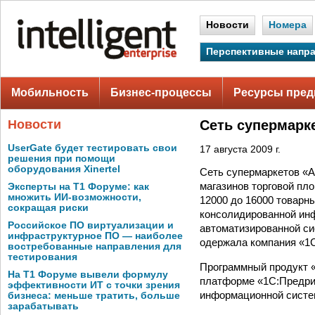
Новости
Номера
Перспективные напр
Мобильность
Бизнес-процессы
Ресурсы пред
Новости
Сеть супермарк
UserGate будет тестировать свои
17 августа 2009 г.
решения при помощи
оборудования Xinertel
Сеть супермаркетов «Ан
магазинов торговой пл
Эксперты на Т1 Форуме: как
множить ИИ-возможности,
12000 до 16000 товарн
сокращая риски
консолидированной инф
Российское ПО виртуализации и
автоматизированной си
инфраструктурное ПО — наиболее
одержала компания «1
востребованные направления для
тестирования
Программный продукт «
На Т1 Форуме вывели формулу
платформе «1С:Предрия
эффективности ИТ с точки зрения
информационной систе
бизнеса: меньше тратить, больше
зарабатывать