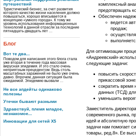
комплексный анал
путешествий
Туристический бизнес, за счет развития
предотвращать к
которого качество жизни населения должно
Обеспечен надежн
повышаться, хорошо вписывается в
концепцию «умного города». К тому же
ведется авт
уровень использования информационных
технологий в данной отрасли за последние
продаж;
пятнадцать-двадцать лет …
осуществляе
выполняетс
Блог
Для оптимизации проце
Вот те два...
«Андреевский» использ
Поводом для написания этого блога стала
следующие задачи:
уже вторая в течение года массовая
вирусная эпидемия. И это стало очень
неприятным прецедентом. Ведь столь
повысить скорост
масштабных заражений не было уже очень
давно. Впрочем, данная ситуация была
прикассовой зоне
ожидаемой. Эпидемию вызвали …
сократить время 
Не все апдейты одинаково
данных (ТСД) для
полезны
уменьшить вероят
Утечки бывают разными
Заместитель директора
Здравствуй, племя младое,
незнакомое...
современного рынка, п
идей и абсолютную про
Инновации для сетей X5
задачи нам помогает с
товары, ред.8». Ее вы