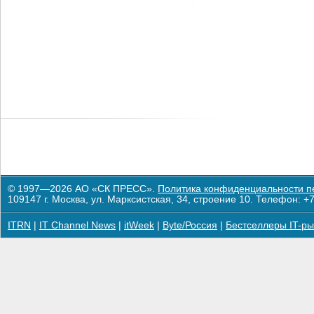
© 1997—2026 АО «СК ПРЕСС».
Политика конфиденциальности п
109147 г. Москва, ул. Марксистская, 34, строение 10. Телефон: +7
ITRN
|
IT Channel News
|
itWeek
|
Byte/Россия
|
Бестселлеры IT-ры