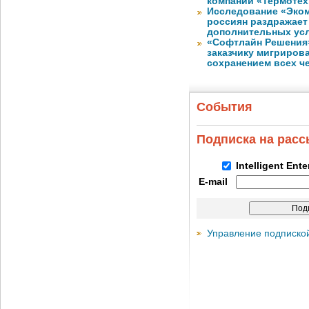
компании «Термотех
Исследование «Эко
россиян раздражает
дополнительных ус
«Софтлайн Решения» 
заказчику мигриров
сохранением всех ч
События
Подписка на рас
Intelligent Ent
E-mail
Управление подписко