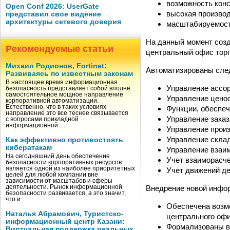
возможность конс
Open Conf 2026: UserGate
высокая производ
представил свое видение
архитектуры сетевого доверия
масштабируемост
На данный момент созд
Рекомендуемые статьи
центральный офис торг
Михаил Родионов, Fortinet:
Автоматизированы сле
Развиваясь по известным законам
В настоящее время информационная
Управление ассо
безопасность представляет собой вполне
самостоятельное мощное направление
Управление ценоо
корпоративной автоматизации.
Естественно, что в таких условиях
Функции, обеспе
направление это все теснее связывается
Управление зака
с вопросами прикладной
информационной …
Управление прои
Управление склад
Как эффективно противостоять
кибератакам
Управление взаи
На сегодняшний день обеспечение
Учет взаиморасче
безопасности корпоративных ресурсов
является одной из наиболее приоритетных
Учет движений д
целей для любой компании вне
зависимости от масштабов и сферы
Внедрение новой инфо
деятельности. Рынок информационной
безопасности развивается, а это значит,
что и …
Обеспечена возм
Наталья Абрамович, Туристско-
центрального офи
информационный центр Казани:
Формализованы в
Виртуальная поддержка реальных