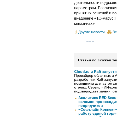
деятельности подразде
параметрам. Различная
принятых решений и по
внедрение «1C-Рарус:Т
магазинах».
Другие новости
Ве
Статьи по схожей те
Cloud.ru и Raft запус
Провайдер облачных и AI
разработчик Raft запуст
помощника для автомати
отелях. Сервис «ИИ-кон
подтверждает заявки, о
Аналитика RED Secur
взломов происходит
подрядчиков
«Софтлайн Коннект» 
работу единой горя