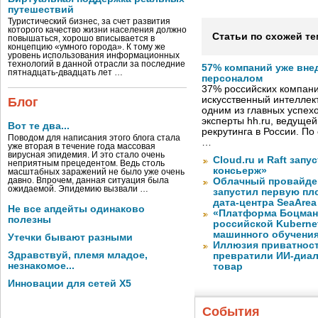
путешествий
Туристический бизнес, за счет развития
которого качество жизни населения должно
Статьи по схожей те
повышаться, хорошо вписывается в
концепцию «умного города». К тому же
уровень использования информационных
технологий в данной отрасли за последние
57% компаний уже вне
пятнадцать-двадцать лет …
персоналом
37% российских компан
искусственный интеллект
Блог
одним из главных успех
эксперты hh.ru, ведуще
Вот те два...
рекрутинга в России. П
Поводом для написания этого блога стала
…
уже вторая в течение года массовая
вирусная эпидемия. И это стало очень
Cloud.ru и Raft запу
неприятным прецедентом. Ведь столь
консьерж»
масштабных заражений не было уже очень
давно. Впрочем, данная ситуация была
Облачный провайде
ожидаемой. Эпидемию вызвали …
запустил первую пло
дата-центра SeaArea
Не все апдейты одинаково
«Платформа Боцман
полезны
российской Kuberne
машинного обучени
Утечки бывают разными
Иллюзия приватност
Здравствуй, племя младое,
превратили ИИ-диал
незнакомое...
товар
Инновации для сетей X5
События