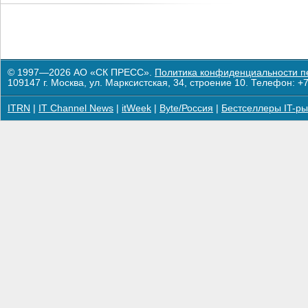
© 1997—2026 АО «СК ПРЕСС».
Политика конфиденциальности п
109147 г. Москва, ул. Марксистская, 34, строение 10. Телефон: +7
ITRN
|
IT Channel News
|
itWeek
|
Byte/Россия
|
Бестселлеры IT-ры