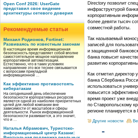
Directory позволит сп
Open Conf 2026: UserGate
представил свое видение
инфраструктурой банка
архитектуры сетевого доверия
корпоративным информа
более девяти тысяч со
совместной работы.
Рекомендуемые статьи
Так называемый монос
Михаил Родионов, Fortinet:
записей для пользоват
Развиваясь по известным законам
В настоящее время информационная
и защищенной банковс
безопасность представляет собой вполне
банка повысит качеств
самостоятельное мощное направление
корпоративной автоматизации.
развитию корпоративн
Естественно, что в таких условиях
направление это все теснее связывается
с вопросами прикладной
Как отметил директор 
информационной …
банка Сбербанка Росси
Как эффективно противостоять
использоваться универ
кибератакам
повысится эффективнос
На сегодняшний день обеспечение
безопасности корпоративных ресурсов
время проект уже внед
является одной из наиболее приоритетных
по Ставропольскому кр
целей для любой компании вне
зависимости от масштабов и сферы
регионе планируется в I
деятельности. Рынок информационной
безопасности развивается, а это значит,
что и …
Другие новости
Ве
Наталья Абрамович, Туристско-
информационный центр Казани:
Виртуальная поддержка реальных