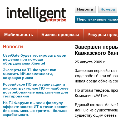
Новости
Номера
Перспективные напр
Мобильность
Бизнес-процессы
Ресурсы пред
Новости
Завершен первы
Кавказского бан
UserGate будет тестировать свои
решения при помощи
25 августа 2009 г.
оборудования Xinertel
Эксперты на Т1 Форуме: как
Завершен первый этап 
множить ИИ-возможности,
ходе работ были обнов
сокращая риски
новая среда обмена со
Российское ПО виртуализации и
инфраструктурное ПО — наиболее
По итогам тендера, про
востребованные направления для
Компания «АйТи».
тестирования
На Т1 Форуме вывели формулу
Единый каталог Active 
эффективности ИТ с точки зрения
данные из существующи
бизнеса: меньше тратить, больше
зарабатывать
существующим сетевым 