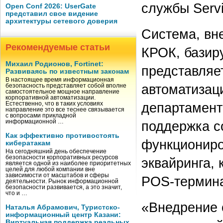
службы Serv
Open Conf 2026: UserGate
представил свое видение
архитектуры сетевого доверия
Система, вн
Рекомендуемые статьи
КРОК, базир
Михаил Родионов, Fortinet:
представляе
Развиваясь по известным законам
В настоящее время информационная
автоматизац
безопасность представляет собой вполне
самостоятельное мощное направление
корпоративной автоматизации.
департамент
Естественно, что в таких условиях
направление это все теснее связывается
с вопросами прикладной
поддержка с
информационной …
Как эффективно противостоять
функциониро
кибератакам
На сегодняшний день обеспечение
безопасности корпоративных ресурсов
эквайринга,
является одной из наиболее приоритетных
целей для любой компании вне
зависимости от масштабов и сферы
POS-термина
деятельности. Рынок информационной
безопасности развивается, а это значит,
что и …
«Внедрение 
Наталья Абрамович, Туристско-
информационный центр Казани:
Виртуальная поддержка реальных