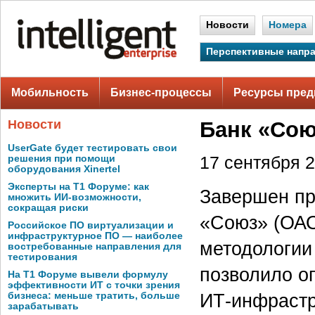
Новости
Номера
Перспективные напр
Мобильность
Бизнес-процессы
Ресурсы пред
Новости
Банк «Сою
UserGate будет тестировать свои
решения при помощи
17 сентября 2
оборудования Xinertel
Эксперты на Т1 Форуме: как
Завершен пр
множить ИИ-возможности,
сокращая риски
«Союз» (ОАО
Российское ПО виртуализации и
инфраструктурное ПО — наиболее
методологии
востребованные направления для
тестирования
позволило о
На Т1 Форуме вывели формулу
эффективности ИТ с точки зрения
ИТ-инфрастр
бизнеса: меньше тратить, больше
зарабатывать