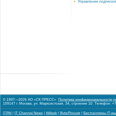
Управление подписко
© 1997—2026 АО «СК ПРЕСС».
Политика конфиденциальности п
109147 г. Москва, ул. Марксистская, 34, строение 10. Телефон: +7
ITRN
|
IT Channel News
|
itWeek
|
Byte/Россия
|
Бестселлеры IT-ры