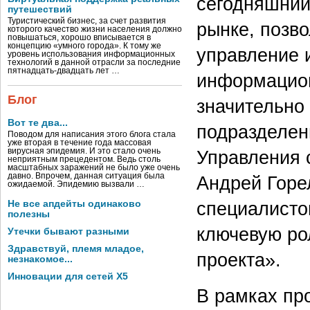
сегодняшний
путешествий
Туристический бизнес, за счет развития
рынке, позв
которого качество жизни населения должно
повышаться, хорошо вписывается в
концепцию «умного города». К тому же
управление 
уровень использования информационных
технологий в данной отрасли за последние
пятнадцать-двадцать лет …
информацион
Блог
значительно
Вот те два...
подразделен
Поводом для написания этого блога стала
уже вторая в течение года массовая
Управления 
вирусная эпидемия. И это стало очень
неприятным прецедентом. Ведь столь
масштабных заражений не было уже очень
давно. Впрочем, данная ситуация была
Андрей Горе
ожидаемой. Эпидемию вызвали …
специалисто
Не все апдейты одинаково
полезны
ключевую ро
Утечки бывают разными
Здравствуй, племя младое,
проекта».
незнакомое...
Инновации для сетей X5
В рамках пр