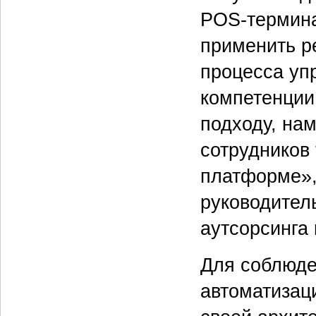
POS-термина
применить р
процесса уп
компетенции
подходу, на
сотрудников
платформе»,
руководитель
аутсорсинга
Для соблюде
автоматизац