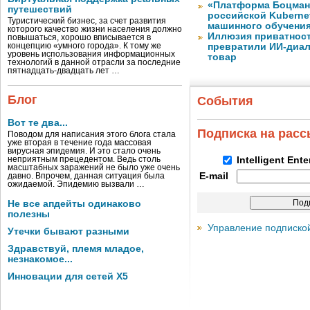
«Платформа Боцман
путешествий
российской Kuberne
Туристический бизнес, за счет развития
машинного обучени
которого качество жизни населения должно
Иллюзия приватност
повышаться, хорошо вписывается в
концепцию «умного города». К тому же
превратили ИИ-диал
уровень использования информационных
товар
технологий в данной отрасли за последние
пятнадцать-двадцать лет …
Блог
События
Вот те два...
Подписка на рас
Поводом для написания этого блога стала
уже вторая в течение года массовая
вирусная эпидемия. И это стало очень
неприятным прецедентом. Ведь столь
Intelligent Ent
масштабных заражений не было уже очень
E-mail
давно. Впрочем, данная ситуация была
ожидаемой. Эпидемию вызвали …
Не все апдейты одинаково
полезны
Управление подписко
Утечки бывают разными
Здравствуй, племя младое,
незнакомое...
Инновации для сетей X5