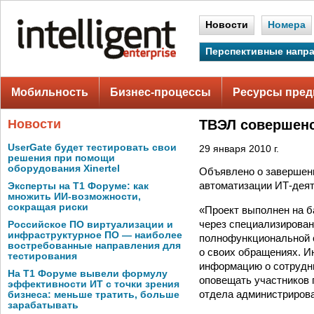
Новости
Номера
Перспективные напр
Мобильность
Бизнес-процессы
Ресурсы пред
Новости
ТВЭЛ совершенс
UserGate будет тестировать свои
29 января 2010 г.
решения при помощи
оборудования Xinertel
Объявлено о завершени
автоматизации ИТ-деят
Эксперты на Т1 Форуме: как
множить ИИ-возможности,
сокращая риски
«Проект выполнен на ба
через специализирован
Российское ПО виртуализации и
инфраструктурное ПО — наиболее
полнофункциональной 
востребованные направления для
о своих обращениях. Ин
тестирования
информацию о сотрудни
На Т1 Форуме вывели формулу
оповещать участников 
эффективности ИТ с точки зрения
отдела администриров
бизнеса: меньше тратить, больше
зарабатывать