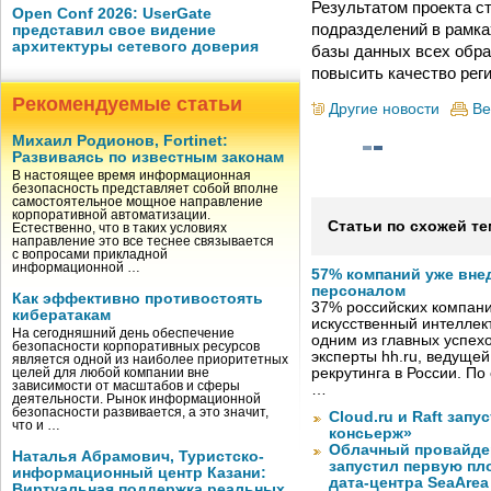
Результатом проекта с
Open Conf 2026: UserGate
подразделений в рамка
представил свое видение
архитектуры сетевого доверия
базы данных всех обр
повысить качество рег
Рекомендуемые статьи
Другие новости
Ве
Михаил Родионов, Fortinet:
Развиваясь по известным законам
В настоящее время информационная
безопасность представляет собой вполне
самостоятельное мощное направление
корпоративной автоматизации.
Статьи по схожей те
Естественно, что в таких условиях
направление это все теснее связывается
с вопросами прикладной
информационной …
57% компаний уже вне
персоналом
Как эффективно противостоять
37% российских компан
кибератакам
искусственный интеллект
На сегодняшний день обеспечение
одним из главных успех
безопасности корпоративных ресурсов
эксперты hh.ru, ведуще
является одной из наиболее приоритетных
рекрутинга в России. П
целей для любой компании вне
зависимости от масштабов и сферы
…
деятельности. Рынок информационной
безопасности развивается, а это значит,
Cloud.ru и Raft запу
что и …
консьерж»
Облачный провайде
Наталья Абрамович, Туристско-
запустил первую пло
информационный центр Казани:
дата-центра SeaArea
Виртуальная поддержка реальных