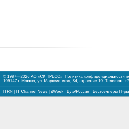
© 1997—2026 АО «СК ПРЕСС».
Политика конфиденциальности п
109147 г. Москва, ул. Марксистская, 34, строение 10. Телефон: +7
ITRN
|
IT Channel News
|
itWeek
|
Byte/Россия
|
Бестселлеры IT-ры