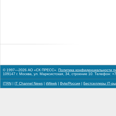
© 1997—2026 АО «СК ПРЕСС».
Политика конфиденциальности п
109147 г. Москва, ул. Марксистская, 34, строение 10. Телефон: +7
ITRN
|
IT Channel News
|
itWeek
|
Byte/Россия
|
Бестселлеры IT-ры