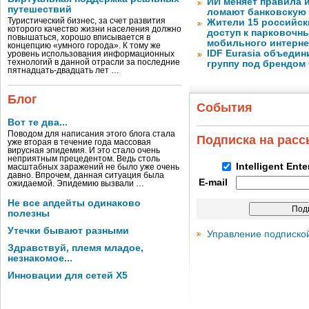
ИИ меняет правила 
путешествий
ломают банковскую
Туристический бизнес, за счет развития
Жители 15 российск
которого качество жизни населения должно
доступ к парковочн
повышаться, хорошо вписывается в
мобильного интерне
концепцию «умного города». К тому же
IDF Eurasia объеди
уровень использования информационных
технологий в данной отрасли за последние
группу под брендом
пятнадцать-двадцать лет …
Блог
События
Вот те два...
Поводом для написания этого блога стала
Подписка на рас
уже вторая в течение года массовая
вирусная эпидемия. И это стало очень
неприятным прецедентом. Ведь столь
Intelligent Ent
масштабных заражений не было уже очень
давно. Впрочем, данная ситуация была
E-mail
ожидаемой. Эпидемию вызвали …
Не все апдейты одинаково
полезны
Утечки бывают разными
Управление подписко
Здравствуй, племя младое,
незнакомое...
Инновации для сетей X5