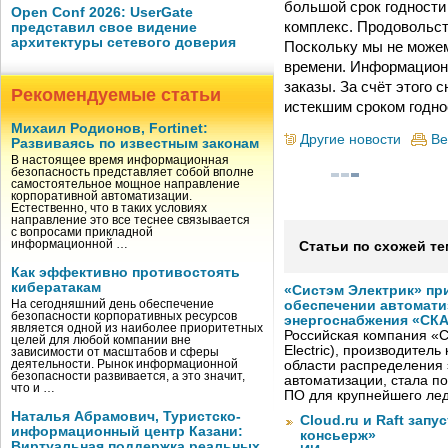
большой срок годности
Open Conf 2026: UserGate
комплекс. Продовольст
представил свое видение
архитектуры сетевого доверия
Поскольку мы не можем
времени. Информационн
заказы. За счёт этого
Рекомендуемые статьи
истекшим сроком годно
Михаил Родионов, Fortinet:
Другие новости
Ве
Развиваясь по известным законам
В настоящее время информационная
безопасность представляет собой вполне
самостоятельное мощное направление
корпоративной автоматизации.
Естественно, что в таких условиях
направление это все теснее связывается
с вопросами прикладной
информационной …
Статьи по схожей те
Как эффективно противостоять
кибератакам
«Систэм Электрик» пр
На сегодняшний день обеспечение
обеспечении автомати
безопасности корпоративных ресурсов
энергоснабжения «СК
является одной из наиболее приоритетных
Российская компания «С
целей для любой компании вне
Electric), производител
зависимости от масштабов и сферы
деятельности. Рынок информационной
области распределения 
безопасности развивается, а это значит,
автоматизации, стала п
что и …
ПО для крупнейшего лед
Наталья Абрамович, Туристско-
Cloud.ru и Raft запу
информационный центр Казани:
консьерж»
Виртуальная поддержка реальных