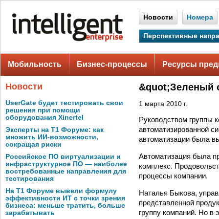
Новости
Номера
Перспективные напр
Мобильность
Бизнес-процессы
Ресурсы пред
Новости
&quot;Зеленый 
UserGate будет тестировать свои
1 марта 2010 г.
решения при помощи
оборудования Xinertel
Руководством группы к
автоматизированной си
Эксперты на Т1 Форуме: как
множить ИИ-возможности,
автоматизации была в
сокращая риски
Автоматизация была пр
Российское ПО виртуализации и
инфраструктурное ПО — наиболее
комплекс. Продовольст
востребованные направления для
процессы компании.
тестирования
На Т1 Форуме вывели формулу
Наталья Быкова, управ
эффективности ИТ с точки зрения
представленной продук
бизнеса: меньше тратить, больше
группу компаний. Но в
зарабатывать