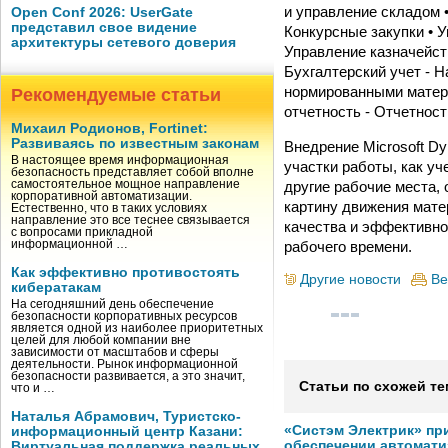
и управление складом 
Open Conf 2026: UserGate
представил свое видение
Конкурсные закупки • 
архитектуры сетевого доверия
Управление казначейст
Бухгалтерский учет - 
нормированными матери
Рекомендуемые статьи
отчетность - Отчетнос
Михаил Родионов, Fortinet:
Развиваясь по известным законам
Внедрение Microsoft D
В настоящее время информационная
участки работы, как уч
безопасность представляет собой вполне
другие рабочие места,
самостоятельное мощное направление
корпоративной автоматизации.
картину движения мате
Естественно, что в таких условиях
направление это все теснее связывается
качества и эффективно
с вопросами прикладной
рабочего времени.
информационной …
Как эффективно противостоять
Другие новости
Ве
кибератакам
На сегодняшний день обеспечение
безопасности корпоративных ресурсов
является одной из наиболее приоритетных
целей для любой компании вне
зависимости от масштабов и сферы
деятельности. Рынок информационной
безопасности развивается, а это значит,
Статьи по схожей те
что и …
Наталья Абрамович, Туристско-
«Систэм Электрик» пр
информационный центр Казани:
обеспечении автомати
Виртуальная поддержка реальных