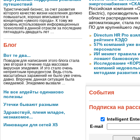
энергоснабжения «СК
путешествий
Российская компания «С
Туристический бизнес, за счет развития
Electric), производител
которого качество жизни населения должно
повышаться, хорошо вписывается в
области распределения 
концепцию «умного города». К тому же
автоматизации, стала п
уровень использования информационных
ПО для крупнейшего лед
технологий в данной отрасли за последние
пятнадцать-двадцать лет …
Directum HR Pro взя
рейтинге КЭДО
Блог
57% компаний уже в
персоналом
ИИ меняет правила 
Вот те два...
ломают банковскую
Поводом для написания этого блога стала
Исследование «КОРУ
уже вторая в течение года массовая
компаний недоволь
вирусная эпидемия. И это стало очень
неприятным прецедентом. Ведь столь
методами развития 
масштабных заражений не было уже очень
давно. Впрочем, данная ситуация была
ожидаемой. Эпидемию вызвали …
События
Не все апдейты одинаково
полезны
Утечки бывают разными
Подписка на рас
Здравствуй, племя младое,
незнакомое...
Intelligent Ent
Инновации для сетей X5
E-mail