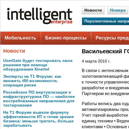
Новости
Номера
Перспективные напр
Мобильность
Бизнес-процессы
Ресурсы пред
Новости
Васильевский Г
UserGate будет тестировать свои
4 марта 2010 г.
решения при помощи
оборудования Xinertel
В связи с интенсивным
золотоизвлекающей фа
Эксперты на Т1 Форуме: как
множить ИИ-возможности,
к точности управленче
сокращая риски
разработке и внедрени
Российское ПО виртуализации и
Партнером во внедрени
инфраструктурное ПО — наиболее
востребованные направления для
Работы велись два год
тестирования
автоматизированы проц
На Т1 Форуме вывели формулу
Учет горной выработки
эффективности ИТ с точки зрения
единиц техники • Веден
бизнеса: меньше тратить, больше
зарабатывать
клиентами • Основные 