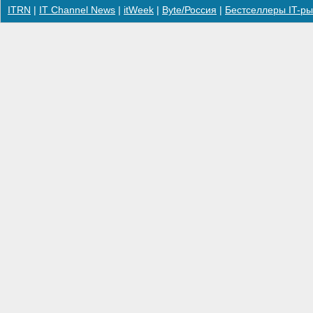
ITRN
|
IT Channel News
|
itWeek
|
Byte/Россия
|
Бестселлеры IT-ры