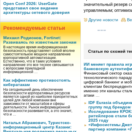
Open Conf 2026: UserGate
значительный резерв с
представил свое видение
управляемым; оптимиз
архитектуры сетевого доверия
Другие новости
Ве
Рекомендуемые статьи
Михаил Родионов, Fortinet:
Развиваясь по известным законам
В настоящее время информационная
безопасность представляет собой вполне
Статьи по схожей те
самостоятельное мощное направление
корпоративной автоматизации.
Естественно, что в таких условиях
ИИ меняет правила иг
направление это все теснее связывается
с вопросами прикладной
банковскую аутентиф
информационной …
Финансовый сектор оказ
технологического парадо
Как эффективно противостоять
цифровой банкинг и мо
кибератакам
клиентам беспрецедентн
На сегодняшний день обеспечение
именно эти каналы стал
безопасности корпоративных ресурсов
атаки …
является одной из наиболее приоритетных
целей для любой компании вне
IDF Eurasia объеди
зависимости от масштабов и сферы
группу под брендом
деятельности. Рынок информационной
безопасности развивается, а это значит,
Исследование КРОК:
что и …
ритейлеров стали б
2025 году
Наталья Абрамович, Туристско-
«Инфосистемы Дже
информационный центр Казани:
партнер компании «
Виртуальная поддержка реальных