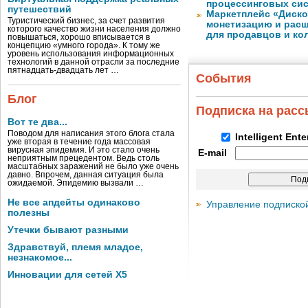
процессинговых си
путешествий
Маркетплейс «Диско
Туристический бизнес, за счет развития
монетизацию и рас
которого качество жизни населения должно
для продавцов и ко
повышаться, хорошо вписывается в
концепцию «умного города». К тому же
уровень использования информационных
технологий в данной отрасли за последние
пятнадцать-двадцать лет …
События
Блог
Подписка на рас
Вот те два...
Поводом для написания этого блога стала
Intelligent Ent
уже вторая в течение года массовая
вирусная эпидемия. И это стало очень
E-mail
неприятным прецедентом. Ведь столь
масштабных заражений не было уже очень
давно. Впрочем, данная ситуация была
ожидаемой. Эпидемию вызвали …
Не все апдейты одинаково
Управление подписко
полезны
Утечки бывают разными
Здравствуй, племя младое,
незнакомое...
Инновации для сетей X5