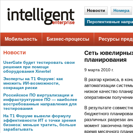
Новости
Номера
Перспективные напр
Мобильность
Бизнес-процессы
Ресурсы пред
Новости
Сеть ювелирных
планирования
UserGate будет тестировать свои
решения при помощи
9 марта 2010 г.
оборудования Xinertel
Эксперты на Т1 Форуме: как
В разгар кризиса, в ко
множить ИИ-возможности,
автоматизации систем
сокращая риски
низкое качество плани
Российское ПО виртуализации и
оперативном получении
инфраструктурное ПО — наиболее
востребованные направления для
В результате совместн
тестирования
бюджетного планирован
На Т1 Форуме вывели формулу
различных разрезах ан
эффективности ИТ с точки зрения
бизнеса: меньше тратить, больше
момент закончена перв
зарабатывать
время месячного планир