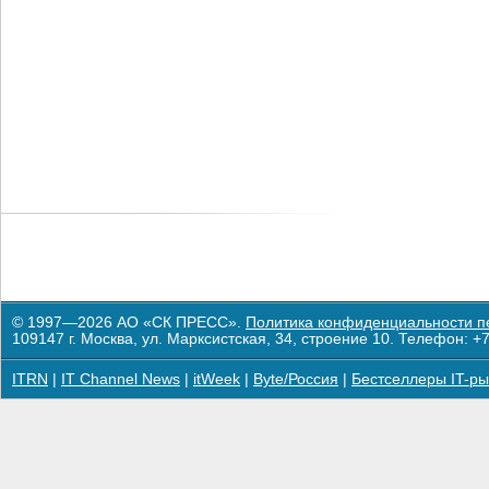
© 1997—2026 АО «СК ПРЕСС».
Политика конфиденциальности п
109147 г. Москва, ул. Марксистская, 34, строение 10. Телефон: +7
ITRN
|
IT Channel News
|
itWeek
|
Byte/Россия
|
Бестселлеры IT-ры