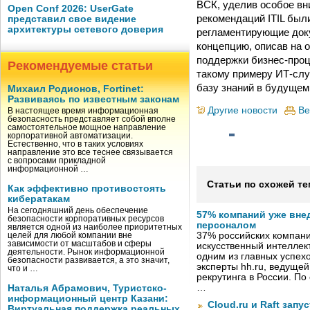
ВСК, уделив особое вн
Open Conf 2026: UserGate
рекомендаций ITIL был
представил свое видение
архитектуры сетевого доверия
регламентирующие док
концепцию, описав на 
поддержки бизнес-проц
Рекомендуемые статьи
такому примеру ИТ-сл
базу знаний в будущем
Михаил Родионов, Fortinet:
Развиваясь по известным законам
Другие новости
Ве
В настоящее время информационная
безопасность представляет собой вполне
самостоятельное мощное направление
корпоративной автоматизации.
Естественно, что в таких условиях
направление это все теснее связывается
с вопросами прикладной
информационной …
Статьи по схожей те
Как эффективно противостоять
кибератакам
На сегодняшний день обеспечение
57% компаний уже вне
безопасности корпоративных ресурсов
персоналом
является одной из наиболее приоритетных
37% российских компан
целей для любой компании вне
зависимости от масштабов и сферы
искусственный интеллект
деятельности. Рынок информационной
одним из главных успех
безопасности развивается, а это значит,
эксперты hh.ru, ведуще
что и …
рекрутинга в России. П
…
Наталья Абрамович, Туристско-
информационный центр Казани:
Cloud.ru и Raft запу
Виртуальная поддержка реальных