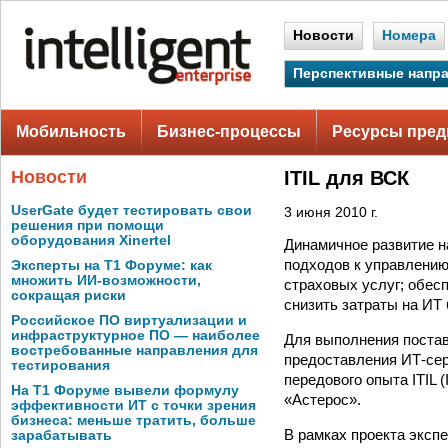
Новости
Номера
Перспективные напр
Мобильность
Бизнес-процессы
Ресурсы пред
Новости
ITIL для ВСК
UserGate будет тестировать свои
3 июня 2010 г.
решения при помощи
оборудования Xinertel
Динамичное развитие н
подходов к управлению
Эксперты на Т1 Форуме: как
множить ИИ-возможности,
страховых услуг; обес
сокращая риски
снизить затраты на ИТ
Российское ПО виртуализации и
инфраструктурное ПО — наиболее
Для выполнения постав
востребованные направления для
предоставления ИТ-сер
тестирования
передового опыта ITIL (
На Т1 Форуме вывели формулу
«Астерос».
эффективности ИТ с точки зрения
бизнеса: меньше тратить, больше
В рамках проекта эксп
зарабатывать