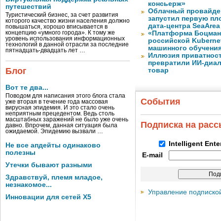
консьерж»
путешествий
Облачный провайде
Туристический бизнес, за счет развития
запустил первую пло
которого качество жизни населения должно
дата-центра SeaArea
повышаться, хорошо вписывается в
концепцию «умного города». К тому же
«Платформа Боцман
уровень использования информационных
российской Kuberne
технологий в данной отрасли за последние
машинного обучени
пятнадцать-двадцать лет …
Иллюзия приватност
превратили ИИ-диал
Блог
товар
Вот те два...
Поводом для написания этого блога стала
События
уже вторая в течение года массовая
вирусная эпидемия. И это стало очень
неприятным прецедентом. Ведь столь
масштабных заражений не было уже очень
Подписка на рас
давно. Впрочем, данная ситуация была
ожидаемой. Эпидемию вызвали …
Intelligent Ent
Не все апдейты одинаково
полезны
E-mail
Утечки бывают разными
Здравствуй, племя младое,
незнакомое...
Управление подписко
Инновации для сетей X5