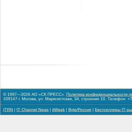
© 1997—2026 АО «СК ПРЕСС».
Политика конфиденциальности п
109147 г. Москва, ул. Марксистская, 34, строение 10. Телефон: +7
ITRN
|
IT Channel News
|
itWeek
|
Byte/Россия
|
Бестселлеры IT-ры