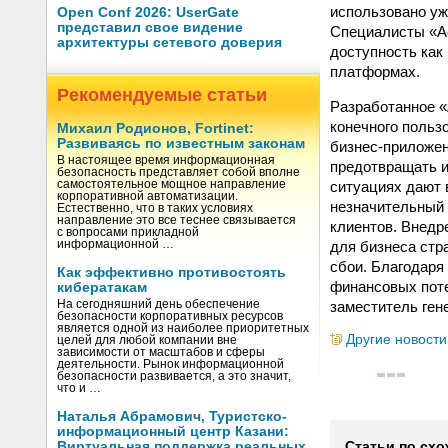
использовано уж
Open Conf 2026: UserGate
представил свое видение
Специалисты «А
архитектуры сетевого доверия
доступность как
платформах.
Рекомендуемые статьи
Разработанное «
конечного польз
Михаил Родионов, Fortinet:
Развиваясь по известным законам
бизнес-приложен
В настоящее время информационная
предотвращать и
безопасность представляет собой вполне
ситуациях дают 
самостоятельное мощное направление
корпоративной автоматизации.
незначительный 
Естественно, что в таких условиях
направление это все теснее связывается
клиентов. Внедр
с вопросами прикладной
для бизнеса стр
информационной …
сбои. Благодаря
Как эффективно противостоять
финансовых поте
кибератакам
заместитель ген
На сегодняшний день обеспечение
безопасности корпоративных ресурсов
является одной из наиболее приоритетных
Другие новости
целей для любой компании вне
зависимости от масштабов и сферы
деятельности. Рынок информационной
безопасности развивается, а это значит,
что и …
Наталья Абрамович, Туристско-
информационный центр Казани:
Виртуальная поддержка реальных
Статьи по схо