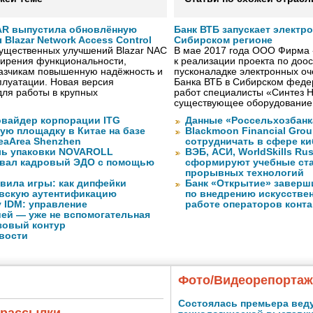
AR выпустила обновлённую
Банк ВТБ запускает электр
Blazar Network Access Control
Сибирском регионе
существенных улучшений Blazar NAC
В мае 2017 года ООО Фирма 
ширения функциональности,
к реализации проекта по до
казчикам повышенную надёжность и
пусконаладке электронных о
плуатации. Новая версия
Банка ВТБ в Сибирском федер
ля работы в крупных
работ специалисты «Синтез 
существующее оборудование
вайдер корпорации ITG
Данные «Россельхозбанк
ую площадку в Китае на базе
Blackmoon Financial Grou
eaArea Shenzhen
сотрудничать в сфере к
ль упаковки NOVAROLL
ВЭБ, АСИ, WorldSkills Ru
вал кадровый ЭДО с помощью
сформируют учебные ст
прорывных технологий
авила игры: как дипфейки
Банк «Открытие» заверш
вскую аутентификацию
по внедрению искусствен
 IDM: управление
работе операторов конта
ей — уже не вспомогательная
зовый контур
вости
Фото/Видеорепорта
Состоялась премьера вед