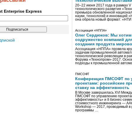
 рассылки
технологической выставк
20–22 июня 2017 года в рамках 
технологического развития «Тех
ent Enterprise Express
премьера обновленной национал
науки, технологий и инноваций 
она обрела новый формат: «НТ
Ассоциация «НППА»
Олег Сердюков: Мы хотим
содружество компаний дл
дпиской
создания продукта мирово
Ассоциация «НППА» провела кру
задачам промышленной автомати
технологической революции в ра
Форума «Технопром»-2017. Осно
подходы к промышленной автома
ПМСОФТ
Конференция ПМСОФТ по 
проектами: российские пр
ставку на эффективность
В Москве завершилась XVI Межд
ПМСОФТ по управлению проекта
эффективность» и II бизнес-сем
стоимостного инжиниринга — AA
Workshop — 2017, проводимый в 
программы …