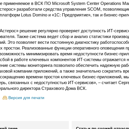
е применяемое в ВСК ПО Microsoft System Center Operations M
стерос» разработали средства управления SCOM, позволяющи
 платформ Lotus Domino и «1С: Предприятие», так и бизнес-прил
Астерос» решение регулярно проверяет доступность ИТ-сервис
ователя. Также система ведет сбор и анализ статистики произв
ий. Это позволяет вести постоянную диагностику работоспособ
х простои. Реализованные функции оперативного оповещения п
возможность минимизировать время недоступности бизнес-при
сбой в работе ключевых компонентов ИТ-системы отражается 
ение системы мониторинга позволило обеспечить надежную раб
аховой компании приложений, а также значительно сократить вр
 сокращению времени простоя ключевых бизнес-приложений, м
рь, связанных с недоступностью ИТ-сервисов», – считает Серг
ерального директора Страхового Дома ВСК.
Версия для печати
жей теме
Статьи по схожей отрасл