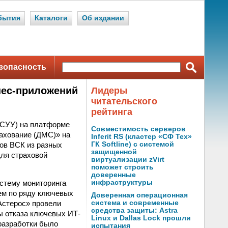
бытия
Каталоги
Об издании
зопасность
нес-приложений
Лидеры
читательского
рейтинга
ИСУУ) на платформе
Совместимость серверов
ахование (ДМС)» на
Inferit RS (кластер «СФ Тех»
ов ВСК из разных
ГК Softline) с системой
защищенной
для страховой
виртуализации zVirt
поможет строить
доверенные
стему мониторинга
инфраструктуры
ем по ряду ключевых
Доверенная операционная
Астерос» провели
система и современные
средства защиты: Astra
ы отказа ключевых ИТ-
Linux и Dallas Lock прошли
 разработки было
испытания