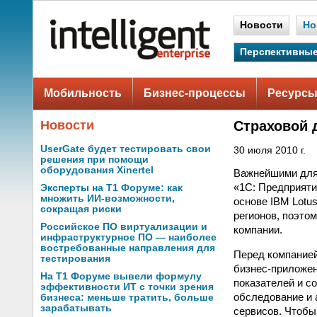
Новости
Но
Перспективные
Мобильность
Бизнес-процессы
Ресурсы
Новости
Страховой 
UserGate будет тестировать свои
30 июля 2010 г.
решения при помощи
оборудования Xinertel
Важнейшими для
«1С: Предприяти
Эксперты на Т1 Форуме: как
множить ИИ-возможности,
основе IBM Lotu
сокращая риски
регионов, поэто
Российское ПО виртуализации и
компании.
инфраструктурное ПО — наиболее
востребованные направления для
Перед компанией
тестирования
бизнес-приложен
На Т1 Форуме вывели формулу
показателей и с
эффективности ИТ с точки зрения
обследование и 
бизнеса: меньше тратить, больше
зарабатывать
сервисов. Чтобы