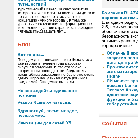
путешествий
Туристический бизнес, за счет развития
Компания BLAZ
которого качество жизни населения должно
повышаться, хорошо вписывается в
версию системы 
концепцию «умного города». К тому же
Благодаря ряду 
уровень использования информационных
2.5, помимо рас
технологий в данной отрасли за последние
обеспечивает за
пятнадцать-двадцать лет …
безопасность экс
оптимизирована д
Блог
корпоративных …
Облачный про
Вот те два...
запустил перв
Поводом для написания этого блога стала
дата-центра S
уже вторая в течение года массовая
Производите
вирусная эпидемия. И это стало очень
неприятным прецедентом. Ведь столь
автоматизиро
масштабных заражений не было уже очень
HRlink
давно. Впрочем, данная ситуация была
ИИ меняет пр
ожидаемой. Эпидемию вызвали …
ломают банко
Эксперт Ankey
Не все апдейты одинаково
идентификаци
полезны
функция, а ба
Утечки бывают разными
киберустойчи
Здравствуй, племя младое,
незнакомое...
События
Инновации для сетей X5