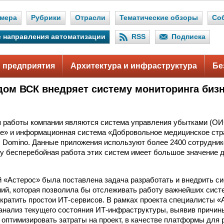
мера
Рубрики
Отрасли
Тематические обзоры
Со
 направления автоматизации
RSS
Подписка
 предприятия
Архитектура и инфраструктура
Бе
дом ВСК внедряет систему мониторинга биз
 работы компании являются система управления убытками (О
е» и информационная система «Добровольное медицинское стр
s Domino. Данные приложения используют более 2400 сотрудник
му бесперебойная работа этих систем имеет большое значение 
 «Астерос» была поставлена задача разработать и внедрить си
ий, которая позволила бы отслеживать работу важнейших сист
ократить простои ИТ-сервисов. В рамках проекта специалисты «
анализ текущего состояния ИТ-инфраструктуры, выявив причин
 оптимизировать затраты на проект, в качестве платформы для