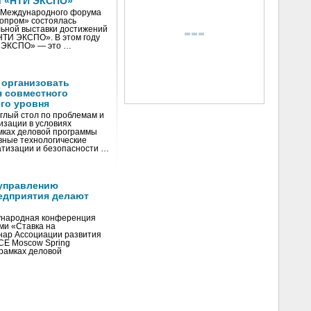
и «НТИ ЭКСПО»
V Международного форума
нопром» состоялась
ьной выставки достижений
«НТИ ЭКСПО». В этом году
И ЭКСПО» — это …
 организовать
я совместного
го уровня
глый стол по проблемам и
зации в условиях
мках деловой программы
вные технологические
тизации и безопасности …
управлению
едприятия делают
ународная конференция
ми «Ставка на
инар Ассоциации развития
CE Moscow Spring
рамках деловой