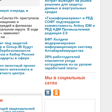
Астра» выводит на рынок
решение для защиты
данных в виртуальных
онную очередь в
средах
«Газинформсервис» и РЕД
«Синтез Н» приступила
СОФТ подтвердили
оснащению и
совместимость Ankey IDM и
чередей в филиалах
РЕД АДМ Промышленная
альном округе. В ходе
редакция 2.0
Н» заменяют
 на …
БФТ-Холдинг
модернизировал
а» под защитой
информационную систему
p и Group-IB будут
Алтайкрайимущества
ибербезопасности
ssia и Кибер Россия
28% работодателей
андарты в сфере
опасаются ухода
сотрудников из-за уровня
ил пилотный проект
заработной платы
ного интеллекта в
ктного центра
Мы в социальных
сетях
жи
ущей национальной