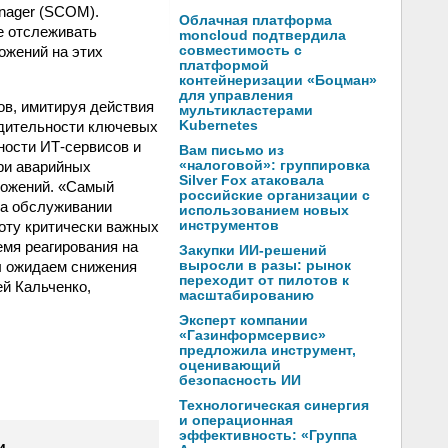
anager (SCOM).
Облачная платформа
е отслеживать
moncloud подтвердила
ожений на этих
совместимость с
платформой
контейнеризации «Боцман»
для управления
ов, имитируя действия
мультикластерами
одительности ключевых
Kubernetes
ности ИТ-сервисов и
Вам письмо из
ри аварийных
«налоговой»: группировка
Silver Fox атаковала
ложений. «Самый
российские организации с
на обслуживании
использованием новых
оту критически важных
инструментов
емя реагирования на
Закупки ИИ-решений
ы ожидаем снижения
выросли в разы: рынок
переходит от пилотов к
ей Кальченко,
масштабированию
Эксперт компании
«Газинформсервис»
предложила инструмент,
оценивающий
безопасность ИИ
Технологическая синергия
и операционная
эффективность: «Группа
и