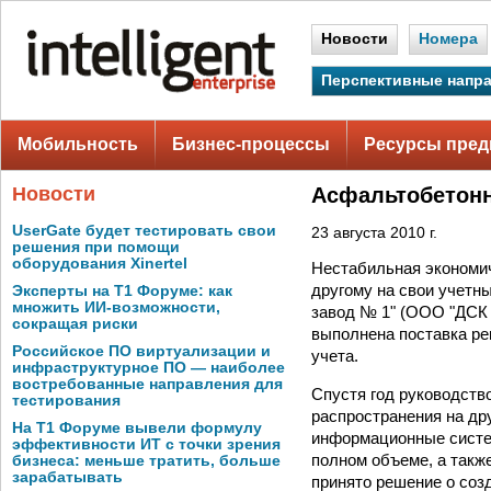
Новости
Номера
Перспективные напр
Мобильность
Бизнес-процессы
Ресурсы пред
Новости
Асфальтобетонн
UserGate будет тестировать свои
23 августа 2010 г.
решения при помощи
оборудования Xinertel
Нестабильная экономич
другому на свои учетн
Эксперты на Т1 Форуме: как
множить ИИ-возможности,
завод № 1" (ООО "ДСК 
сокращая риски
выполнена поставка ре
Российское ПО виртуализации и
учета.
инфраструктурное ПО — наиболее
востребованные направления для
Спустя год руководств
тестирования
распространения на др
На Т1 Форуме вывели формулу
информационные систем
эффективности ИТ с точки зрения
полном объеме, а такж
бизнеса: меньше тратить, больше
зарабатывать
принято решение о соз