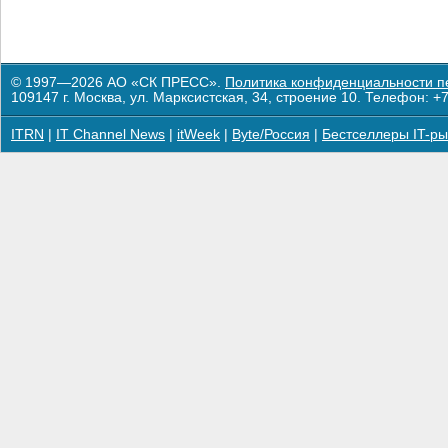
© 1997—2026 АО «СК ПРЕСС».
Политика конфиденциальности п
109147 г. Москва, ул. Марксистская, 34, строение 10. Телефон: +7
ITRN
|
IT Channel News
|
itWeek
|
Byte/Россия
|
Бестселлеры IT-ры