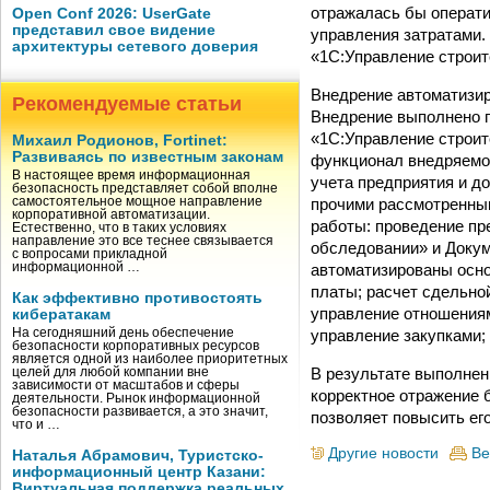
отражалась бы операти
Open Conf 2026: UserGate
представил свое видение
управления затратами.
архитектуры сетевого доверия
«1С:Управление строит
Внедрение автоматизир
Рекомендуемые статьи
Внедрение выполнено 
«1С:Управление строите
Михаил Родионов, Fortinet:
Развиваясь по известным законам
функционал внедряемо
В настоящее время информационная
учета предприятия и д
безопасность представляет собой вполне
прочими рассмотренны
самостоятельное мощное направление
корпоративной автоматизации.
работы: проведение пр
Естественно, что в таких условиях
направление это все теснее связывается
обследовании» и Докум
с вопросами прикладной
автоматизированы осно
информационной …
платы; расчет сдельно
Как эффективно противостоять
управление отношениям
кибератакам
управление закупками;
На сегодняшний день обеспечение
безопасности корпоративных ресурсов
является одной из наиболее приоритетных
В результате выполнен
целей для любой компании вне
зависимости от масштабов и сферы
корректное отражение 
деятельности. Рынок информационной
безопасности развивается, а это значит,
позволяет повысить ег
что и …
Другие новости
Ве
Наталья Абрамович, Туристско-
информационный центр Казани:
Виртуальная поддержка реальных