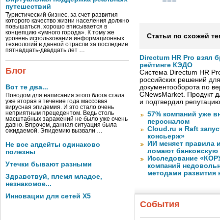
путешествий
Туристический бизнес, за счет развития
которого качество жизни населения должно
повышаться, хорошо вписывается в
концепцию «умного города». К тому же
Статьи по схожей те
уровень использования информационных
технологий в данной отрасли за последние
пятнадцать-двадцать лет …
Directum HR Pro взял 
рейтинге КЭДО
Блог
Система Directum HR Pr
российских решений для
Вот те два...
документооборота по в
CNewsMarket. Продукт 
Поводом для написания этого блога стала
уже вторая в течение года массовая
и подтвердил репутацию
вирусная эпидемия. И это стало очень
неприятным прецедентом. Ведь столь
57% компаний уже в
масштабных заражений не было уже очень
персоналом
давно. Впрочем, данная ситуация была
Cloud.ru и Raft запу
ожидаемой. Эпидемию вызвали …
консьерж»
ИИ меняет правила 
Не все апдейты одинаково
ломают банковскую
полезны
Исследование «КОРУ
Утечки бывают разными
компаний недоволь
методами развития 
Здравствуй, племя младое,
незнакомое...
Инновации для сетей X5
События