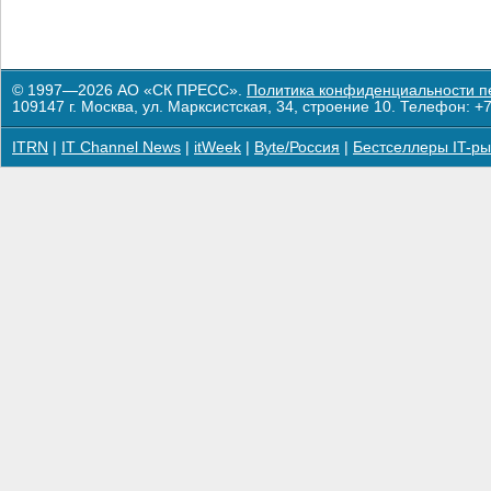
© 1997—2026 АО «СК ПРЕСС».
Политика конфиденциальности п
109147 г. Москва, ул. Марксистская, 34, строение 10. Телефон: +7
ITRN
|
IT Channel News
|
itWeek
|
Byte/Россия
|
Бестселлеры IT-ры