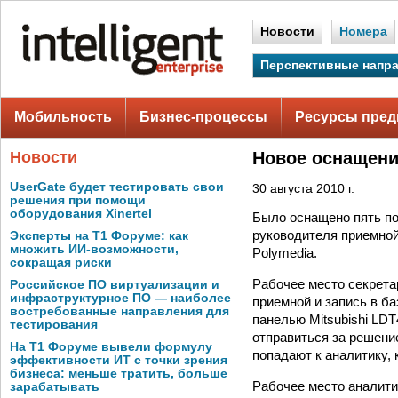
Новости
Номера
Перспективные напр
Мобильность
Бизнес-процессы
Ресурсы пред
Новости
Новое оснащени
UserGate будет тестировать свои
30 августа 2010 г.
решения при помощи
оборудования Xinertel
Было оснащено пять по
руководителя приемной
Эксперты на Т1 Форуме: как
множить ИИ-возможности,
Polymedia.
сокращая риски
Рабочее место секрета
Российское ПО виртуализации и
инфраструктурное ПО — наиболее
приемной и запись в б
востребованные направления для
панелью Mitsubishi LD
тестирования
отправиться за решение
На Т1 Форуме вывели формулу
попадают к аналитику,
эффективности ИТ с точки зрения
бизнеса: меньше тратить, больше
Рабочее место аналити
зарабатывать