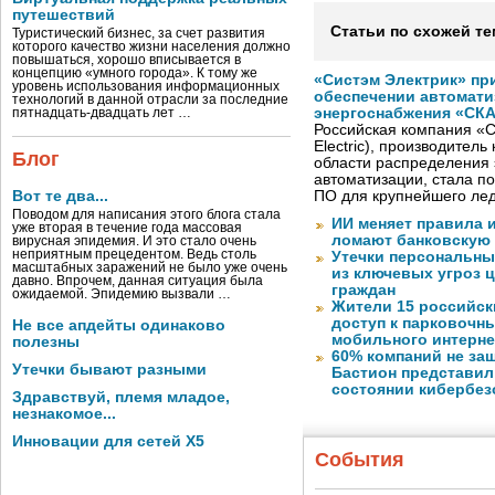
путешествий
Статьи по схожей те
Туристический бизнес, за счет развития
которого качество жизни населения должно
повышаться, хорошо вписывается в
концепцию «умного города». К тому же
«Систэм Электрик» пр
уровень использования информационных
обеспечении автомати
технологий в данной отрасли за последние
энергоснабжения «СК
пятнадцать-двадцать лет …
Российская компания «С
Electric), производител
Блог
области распределения 
автоматизации, стала п
Вот те два...
ПО для крупнейшего лед
Поводом для написания этого блога стала
ИИ меняет правила 
уже вторая в течение года массовая
ломают банковскую
вирусная эпидемия. И это стало очень
неприятным прецедентом. Ведь столь
Утечки персональны
масштабных заражений не было уже очень
из ключевых угроз 
давно. Впрочем, данная ситуация была
граждан
ожидаемой. Эпидемию вызвали …
Жители 15 российск
доступ к парковочн
Не все апдейты одинаково
мобильного интерне
полезны
60% компаний не за
Утечки бывают разными
Бастион представил
состоянии кибербез
Здравствуй, племя младое,
незнакомое...
Инновации для сетей X5
События