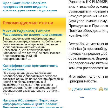
Panasonic KX-FLM663RU
Open Conf 2026: UserGate
аналитика либо руково
представил свое видение
архитектуры сетевого доверия
руководителя и секрет
находит решения на ме
(или уполномоченному 
Рекомендуемые статьи
Президента в Приволж
Помимо оборудования 
Михаил Родионов, Fortinet:
Развиваясь по известным законам
ноутбук HP.
В настоящее время информационная
безопасность представляет собой вполне
Все рабочие места сна
самостоятельное мощное направление
корпоративной автоматизации.
technica (в приемной 
Естественно, что в таких условиях
приема на предмет доб
направление это все теснее связывается
с вопросами прикладной
обратившегося. Видеор
информационной …
бесперебойного питания
Как эффективно противостоять
комната располагает к
кибератакам
На сегодняшний день обеспечение
Итог работ получил вы
безопасности корпоративных ресурсов
является одной из наиболее приоритетных
Григория Работы.
целей для любой компании вне
зависимости от масштабов и сферы
деятельности. Рынок информационной
Другие новости
Ве
безопасности развивается, а это значит,
что и …
Наталья Абрамович, Туристско-
информационный центр Казани:
Виртуальная поддержка реальных