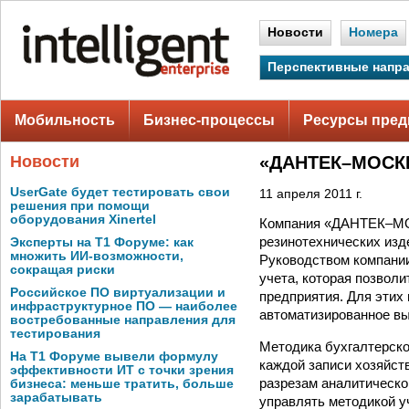
Новости
Номера
Перспективные напр
Мобильность
Бизнес-процессы
Ресурсы пред
Новости
«ДАНТЕК–МОСКВ
UserGate будет тестировать свои
11 апреля 2011 г.
решения при помощи
оборудования Xinertel
Компания «ДАНТЕК–МОС
резинотехнических изд
Эксперты на Т1 Форуме: как
множить ИИ-возможности,
Руководством компани
сокращая риски
учета, которая позволи
Российское ПО виртуализации и
предприятия. Для этих
инфраструктурное ПО — наиболее
автоматизированное вы
востребованные направления для
тестирования
Методика бухгалтерско
На Т1 Форуме вывели формулу
каждой записи хозяйств
эффективности ИТ с точки зрения
разрезам аналитическо
бизнеса: меньше тратить, больше
зарабатывать
управлять методикой у