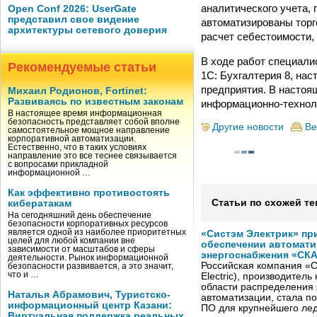
аналитического учета,
Open Conf 2026: UserGate
представил свое видение
автоматизированы торго
архитектуры сетевого доверия
расчет себестоимости, 
В ходе работ специали
Рекомендуемые статьи
1С: Бухгалтерия 8, на
предприятия. В насто
Михаил Родионов, Fortinet:
Развиваясь по известным законам
информационно-технол
В настоящее время информационная
безопасность представляет собой вполне
Другие новости
Ве
самостоятельное мощное направление
корпоративной автоматизации.
Естественно, что в таких условиях
направление это все теснее связывается
с вопросами прикладной
информационной …
Как эффективно противостоять
Статьи по схожей те
кибератакам
На сегодняшний день обеспечение
безопасности корпоративных ресурсов
является одной из наиболее приоритетных
«Систэм Электрик» пр
целей для любой компании вне
обеспечении автомати
зависимости от масштабов и сферы
энергоснабжения «СК
деятельности. Рынок информационной
Российская компания «С
безопасности развивается, а это значит,
что и …
Electric), производител
области распределения 
Наталья Абрамович, Туристско-
автоматизации, стала п
информационный центр Казани:
ПО для крупнейшего лед
Виртуальная поддержка реальных