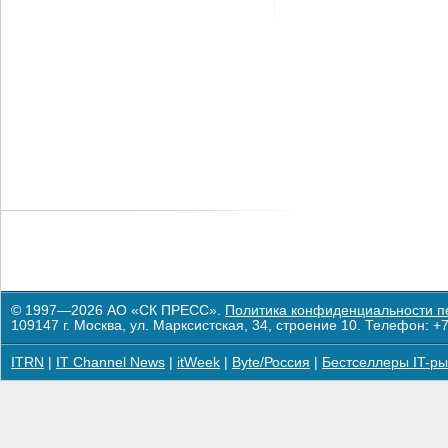
© 1997—2026 АО «СК ПРЕСС».
Политика конфиденциальности п
109147 г. Москва, ул. Марксистская, 34, строение 10. Телефон: +7
ITRN
|
IT Channel News
|
itWeek
|
Byte/Россия
|
Бестселлеры IT-ры