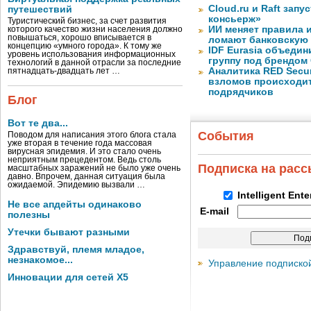
Cloud.ru и Raft запу
путешествий
консьерж»
Туристический бизнес, за счет развития
ИИ меняет правила 
которого качество жизни населения должно
повышаться, хорошо вписывается в
ломают банковскую
концепцию «умного города». К тому же
IDF Eurasia объеди
уровень использования информационных
группу под брендом
технологий в данной отрасли за последние
Аналитика RED Secur
пятнадцать-двадцать лет …
взломов происходит
подрядчиков
Блог
Вот те два...
События
Поводом для написания этого блога стала
уже вторая в течение года массовая
вирусная эпидемия. И это стало очень
неприятным прецедентом. Ведь столь
Подписка на рас
масштабных заражений не было уже очень
давно. Впрочем, данная ситуация была
ожидаемой. Эпидемию вызвали …
Intelligent Ent
Не все апдейты одинаково
E-mail
полезны
Утечки бывают разными
Здравствуй, племя младое,
незнакомое...
Управление подписко
Инновации для сетей X5