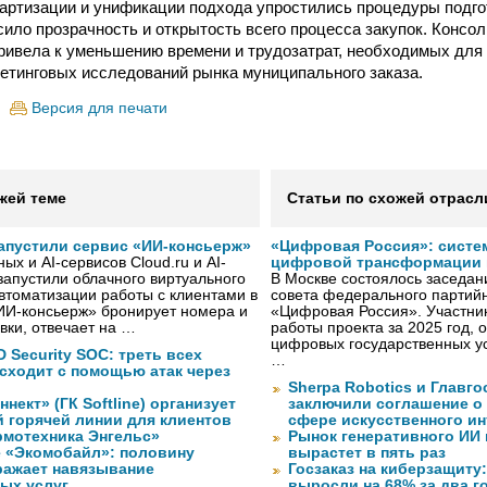
артизации и унификации подхода упростились процедуры подго
ысило прозрачность и открытость всего процесса закупок. Консо
ривела к уменьшению времени и трудозатрат, необходимых для 
етинговых исследований рынка муниципального заказа.
Версия для печати
жей теме
Статьи по схожей отрасл
 запустили сервис «ИИ-консьерж»
«Цифровая Россия»: систе
х и AI-сервисов Cloud.ru и AI-
цифровой трансформации 
 запустили облачного виртуального
В Москве состоялось заседа
втоматизации работы с клиентами в
совета федерального партийн
ИИ-консьерж» бронирует номера и
«Цифровая Россия». Участник
вки, отвечает на …
работы проекта за 2025 год, 
цифровых государственных ус
 Security SOC: треть всех
…
сходит с помощью атак через
Sherpa Robotics и Главг
нект» (ГК Softline) организует
заключили соглашение о
й горячей линии для клиентов
сфере искусственного ин
рмотехника Энгельс»
Рынок генеративного ИИ 
 «Экомобайл»: половину
вырастет в пять раз
ражает навязывание
Госзаказ на киберзащиту:
ых услуг
выросли на 68% за два г