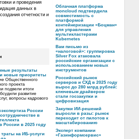
товки и проведения
Облачная платформа
лидация данных в
moncloud подтвердила
создания отчетности и
совместимость с
платформой
контейнеризации «Боцман»
для управления
мультикластерами
Kubernetes
Вам письмо из
«налоговой»: группировка
Silver Fox атаковала
и
российские организации с
использованием новых
инструментов
мные результаты
и новые приоритеты
Российский рынок
ние Общественного
серверов и СХД в 2025 году
ого проекта
вырос до 280 млрд рублей:
и подвели итоги
ключевым драйвером
обсудили развитие
стали госзакупки и
луг, вопросы кадрового
цифровизация
Закупки ИИ-решений
осэкспертиза России
выросли в разы: рынок
 сотрудничестве в
переходит от пилотов к
теллекта
масштабированию
в России в 2025 году
Эксперт компании
 траты на ИБ-услуги
«Газинформсервис»
ода