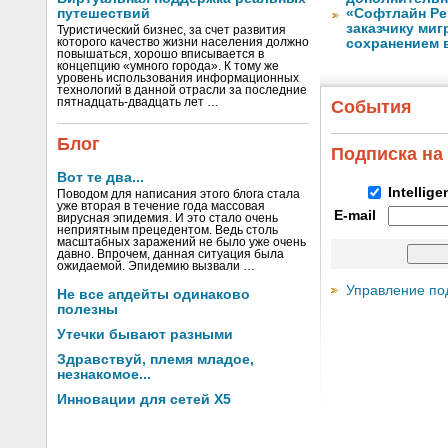
путешествий
«Софтлайн Реш
заказчику ми
Туристический бизнес, за счет развития
которого качество жизни населения должно
сохранением 
повышаться, хорошо вписывается в
концепцию «умного города». К тому же
уровень использования информационных
технологий в данной отрасли за последние
пятнадцать-двадцать лет …
События
Блог
Подписка на
Вот те два...
Intellig
Поводом для написания этого блога стала
уже вторая в течение года массовая
E-mail
вирусная эпидемия. И это стало очень
неприятным прецедентом. Ведь столь
масштабных заражений не было уже очень
давно. Впрочем, данная ситуация была
ожидаемой. Эпидемию вызвали …
Управление по
Не все апдейты одинаково
полезны
Утечки бывают разными
Здравствуй, племя младое,
незнакомое...
Инновации для сетей X5