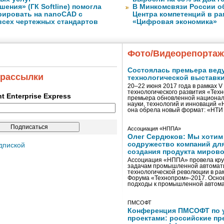
ения» (ГК Softline) помогла
В Минкомсвязи России о
грировать на nanoCAD с
Центра компетенций в р
всех чертежных стандартов
«Цифровая экономика»
Фото/Видеорепорта
Состоялась премьера вед
 рассылки
технологической выставк
20–22 июня 2017 года в рамках 
технологического развития «Тех
ent Enterprise Express
премьера обновленной национал
науки, технологий и инноваций 
она обрела новый формат: «НТ
Ассоциация «НППА»
Олег Сердюков: Мы хотим
содружество компаний дл
дпиской
создания продукта мирово
Ассоциация «НППА» провела кру
задачам промышленной автомати
технологической революции в ра
Форума «Технопром»-2017. Осно
подходы к промышленной автома
ПМСОФТ
Конференция ПМСОФТ по 
проектами: российские пр