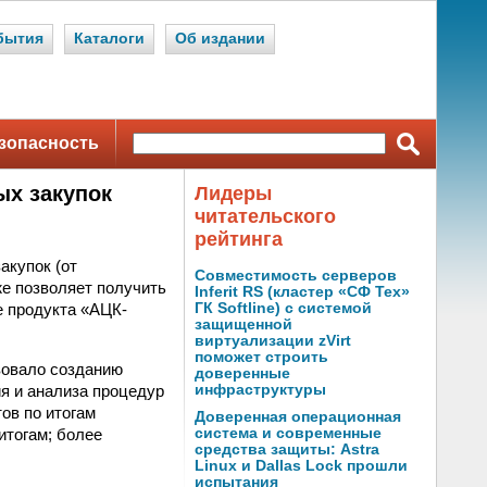
бытия
Каталоги
Об издании
зопасность
ых закупок
Лидеры
читательского
рейтинга
акупок (от
Совместимость серверов
же позволяет получить
Inferit RS (кластер «СФ Тех»
е продукта «АЦК-
ГК Softline) с системой
защищенной
виртуализации zVirt
поможет строить
вовало созданию
доверенные
я и анализа процедур
инфраструктуры
ов по итогам
Доверенная операционная
итогам; более
система и современные
средства защиты: Astra
Linux и Dallas Lock прошли
испытания