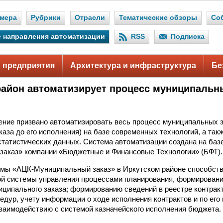
мера
Рубрики
Отрасли
Тематические обзоры
Со
 направления автоматизации
RSS
Подписка
 предприятия
Архитектура и инфраструктура
Бе
район автоматизирует процесс муниципальн
ние призвано автоматизировать весь процесс муниципальных з
каза до его исполнения) на базе современных технологий, а так
статистических данных. Система автоматизации создана на баз
аказ» компании «Бюджетные и Финансовые Технологии» (БФТ).
емы «АЦК-Муниципальный заказ» в Иркутском районе способст
й системы управления процессами планирования, формировани
ципального заказа; формированию сведений в реестре контракт
едур, учету информации о ходе исполнения контрактов и по его 
аимодействию с системой казначейского исполнения бюджета.