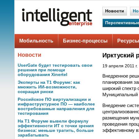
Новости
Но
Перспективные
Мобильность
Бизнес-процессы
Ресурсы
Новости
Ирктуский 
UserGate будет тестировать свои
19 апреля 2011 г.
решения при помощи
оборудования Xinertel
Внедренное реше
планирования за
Эксперты на Т1 Форуме: как
множить ИИ-возможности,
широкий спектр 
сокращая риски
Муниципальный з
Российское ПО виртуализации и
инфраструктурное ПО — наиболее
Внедрение сист
востребованные направления для
централизованно
тестирования
размещения муни
На Т1 Форуме вывели формулу
проведения проц
эффективности ИТ с точки зрения
эффективному вз
бизнеса: меньше тратить, больше
зарабатывать