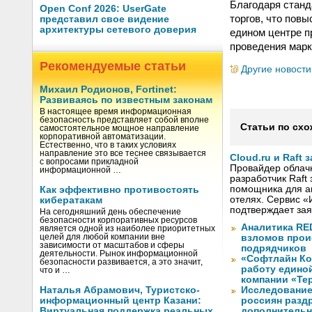
Благодаря станд
Open Conf 2026: UserGate
торгов, что пов
представил свое видение
архитектуры сетевого доверия
едином центре п
проведения марк
Рекомендуемые статьи
Другие новости
Михаил Родионов, Fortinet:
Развиваясь по известным законам
В настоящее время информационная
безопасность представляет собой вполне
Статьи по схо
самостоятельное мощное направление
корпоративной автоматизации.
Естественно, что в таких условиях
направление это все теснее связывается
Cloud.ru и Raft
с вопросами прикладной
Провайдер облачны
информационной …
разработчик Raft
помощника для а
Как эффективно противостоять
отелях. Сервис «
кибератакам
подтверждает зая
На сегодняшний день обеспечение
безопасности корпоративных ресурсов
Аналитика RED
является одной из наиболее приоритетных
целей для любой компании вне
взломов прои
зависимости от масштабов и сферы
подрядчиков
деятельности. Рынок информационной
«Софтлайн Кон
безопасности развивается, а это значит,
работу едино
что и …
компании «Те
Наталья Абрамович, Туристско-
Исследование
информационный центр Казани:
россиян разд
Виртуальная поддержка реальных
дополнительн