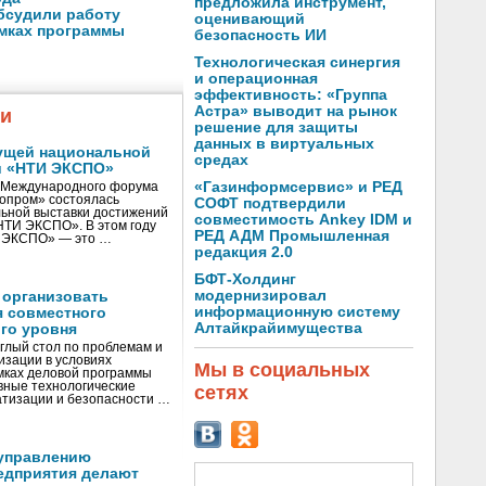
предложила инструмент,
бсудили работу
оценивающий
амках программы
безопасность ИИ
Технологическая синергия
и операционная
эффективность: «Группа
Астра» выводит на рынок
жи
решение для защиты
данных в виртуальных
ущей национальной
средах
и «НТИ ЭКСПО»
«Газинформсервис» и РЕД
V Международного форума
нопром» состоялась
СОФТ подтвердили
ьной выставки достижений
совместимость Ankey IDM и
«НТИ ЭКСПО». В этом году
РЕД АДМ Промышленная
И ЭКСПО» — это …
редакция 2.0
БФТ-Холдинг
модернизировал
 организовать
информационную систему
я совместного
Алтайкрайимущества
го уровня
глый стол по проблемам и
зации в условиях
Мы в социальных
мках деловой программы
вные технологические
сетях
тизации и безопасности …
управлению
едприятия делают