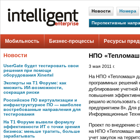
Новости
Номера
Перспективные напр
Мобильность
Бизнес-процессы
Ресурсы пред
Новости
НПО «Тепломаш»
UserGate будет тестировать свои
3 мая 2011 г.
решения при помощи
оборудования Xinertel
На НПО «Тепломаш» дл
программных решений н
Эксперты на Т1 Форуме: как
множить ИИ-возможности,
дублирование учетной 
сокращая риски
повышения эффективно
Российское ПО виртуализации и
решило использовать 
инфраструктурное ПО — наиболее
предприятием 8». Для 
востребованные направления для
Информационные Техно
тестирования
На Т1 Форуме вывели формулу
Проект по внедрению ст
эффективности ИТ с точки зрения
на НПО «Тепломаш» авт
бизнеса: меньше тратить, больше
зарабатывать
учет закупок на терри