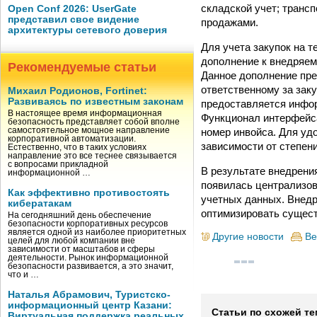
складской учет; трансп
Open Conf 2026: UserGate
представил свое видение
продажами.
архитектуры сетевого доверия
Для учета закупок на 
дополнение к внедряем
Рекомендуемые статьи
Данное дополнение пре
ответственному за зак
Михаил Родионов, Fortinet:
Развиваясь по известным законам
предоставляется инфор
В настоящее время информационная
Функционал интерфейса
безопасность представляет собой вполне
номер инвойса. Для уд
самостоятельное мощное направление
корпоративной автоматизации.
зависимости от степен
Естественно, что в таких условиях
направление это все теснее связывается
с вопросами прикладной
В результате внедрен
информационной …
появилась централизов
Как эффективно противостоять
учетных данных. Внедр
кибератакам
оптимизировать сущес
На сегодняшний день обеспечение
безопасности корпоративных ресурсов
является одной из наиболее приоритетных
Другие новости
Ве
целей для любой компании вне
зависимости от масштабов и сферы
деятельности. Рынок информационной
безопасности развивается, а это значит,
что и …
Наталья Абрамович, Туристско-
информационный центр Казани:
Статьи по схожей те
Виртуальная поддержка реальных