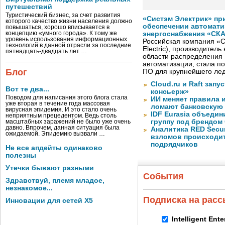
путешествий
Туристический бизнес, за счет развития
«Систэм Электрик» пр
которого качество жизни населения должно
обеспечении автомати
повышаться, хорошо вписывается в
концепцию «умного города». К тому же
энергоснабжения «СК
уровень использования информационных
Российская компания «С
технологий в данной отрасли за последние
Electric), производител
пятнадцать-двадцать лет …
области распределения 
автоматизации, стала п
Блог
ПО для крупнейшего лед
Cloud.ru и Raft запу
Вот те два...
консьерж»
Поводом для написания этого блога стала
ИИ меняет правила 
уже вторая в течение года массовая
ломают банковскую
вирусная эпидемия. И это стало очень
IDF Eurasia объеди
неприятным прецедентом. Ведь столь
группу под брендом
масштабных заражений не было уже очень
давно. Впрочем, данная ситуация была
Аналитика RED Secur
ожидаемой. Эпидемию вызвали …
взломов происходит
подрядчиков
Не все апдейты одинаково
полезны
Утечки бывают разными
События
Здравствуй, племя младое,
незнакомое...
Подписка на рас
Инновации для сетей X5
Intelligent Ent