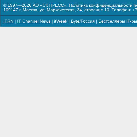
© 1997—2026 АО «СК ПРЕСС».
Политика конфиденциальности п
109147 г. Москва, ул. Марксистская, 34, строение 10. Телефон: +7
ITRN
|
IT Channel News
|
itWeek
|
Byte/Россия
|
Бестселлеры IT-ры