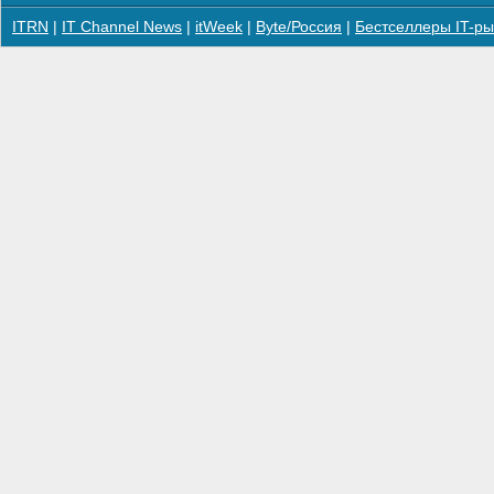
ITRN
|
IT Channel News
|
itWeek
|
Byte/Россия
|
Бестселлеры IT-ры