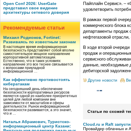
Пайплайн Сервис». – «
Open Conf 2026: UserGate
представил свое видение
удовлетворить потребн
архитектуры сетевого доверия
В рамках первой очере
коммерческого блока 
Рекомендуемые статьи
департаменты продаж о
нефтегазовой отрасли, 
Михаил Родионов, Fortinet:
Развиваясь по известным законам
В ходе второй очереди
В настоящее время информационная
безопасность представляет собой вполне
продаж и операционным
самостоятельное мощное направление
корпоративной автоматизации.
сервисного обслуживан
Естественно, что в таких условиях
данные, необходимые д
направление это все теснее связывается
с вопросами прикладной
дебиторской задолженно
информационной …
Как эффективно противостоять
Другие новости
Ве
кибератакам
На сегодняшний день обеспечение
безопасности корпоративных ресурсов
является одной из наиболее приоритетных
целей для любой компании вне
зависимости от масштабов и сферы
деятельности. Рынок информационной
безопасности развивается, а это значит,
Статьи по схожей те
что и …
Наталья Абрамович, Туристско-
Cloud.ru и Raft запус
информационный центр Казани:
Провайдер облачных и AI
Виртуальная поддержка реальных