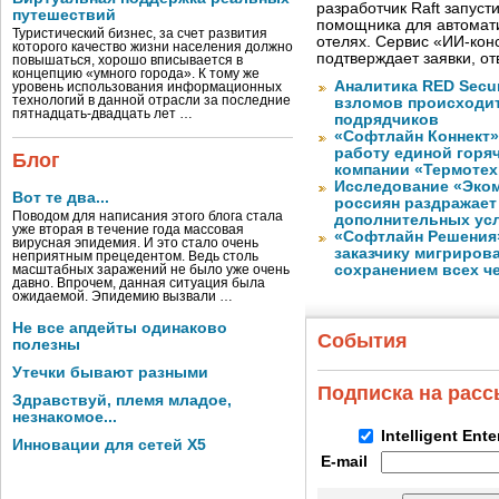
разработчик Raft запуст
путешествий
помощника для автомати
Туристический бизнес, за счет развития
отелях. Сервис «ИИ-кон
которого качество жизни населения должно
подтверждает заявки, о
повышаться, хорошо вписывается в
концепцию «умного города». К тому же
Аналитика RED Secur
уровень использования информационных
технологий в данной отрасли за последние
взломов происходит
пятнадцать-двадцать лет …
подрядчиков
«Софтлайн Коннект» 
работу единой горя
Блог
компании «Термотех
Исследование «Эко
Вот те два...
россиян раздражает
Поводом для написания этого блога стала
дополнительных ус
уже вторая в течение года массовая
«Софтлайн Решения» 
вирусная эпидемия. И это стало очень
заказчику мигриров
неприятным прецедентом. Ведь столь
сохранением всех ч
масштабных заражений не было уже очень
давно. Впрочем, данная ситуация была
ожидаемой. Эпидемию вызвали …
Не все апдейты одинаково
События
полезны
Утечки бывают разными
Подписка на рас
Здравствуй, племя младое,
незнакомое...
Intelligent Ent
Инновации для сетей X5
E-mail