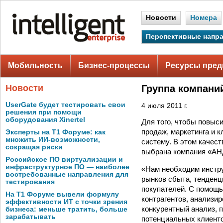
Новости
Номера
Перспективные напр
Мобильность
Бизнес-процессы
Ресурсы пред
Новости
Группа компани
UserGate будет тестировать свои
4 июля 2011 г.
решения при помощи
оборудования Xinertel
Для того, чтобы повыс
продаж, маркетинга и 
Эксперты на Т1 Форуме: как
множить ИИ-возможности,
систему. В этом качес
сокращая риски
выбрана компания «АН
Российское ПО виртуализации и
инфраструктурное ПО — наиболее
«Нам необходим инстру
востребованные направления для
рынков сбыта, тенденц
тестирования
покупателей. С помощ
На Т1 Форуме вывели формулу
контрагентов, анализи
эффективности ИТ с точки зрения
конкурентный анализ, 
бизнеса: меньше тратить, больше
зарабатывать
потенциальных клиенто