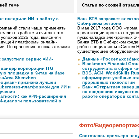
жей теме
Статьи по схожей отрасл
же внедрили ИИ в работу с
Банк ВТБ запускает электр
Сибирском регионе
компаний стали чаще применять
В мае 2017 года ООО Фирма 
теллект в работе и считают это
к реализации проекта по до
 успехов 2025 года, выяснили
пусконаладке электронных о
ведущей платформы онлайн-
Банка ВТБ в Сибирском федер
сии. По сравнению с показателями
работ специалисты «Синтез 
существующее оборудование
ft запустили сервис «ИИ-
Данные «Россельхозбанк
Blackmoon Financial Grou
вайдер корпорации ITG
сотрудничать в сфере к
ую площадку в Китае на базе
ВЭБ, АСИ, WorldSkills Ru
eaArea Shenzhen
сформируют учебные ст
оцман» признана лучшей
прорывных технологий
ubernetes-платформой для ИИ и
Банк «Открытие» заверш
учения
по внедрению искусствен
атности: как VPN-расширения
работе операторов конта
И-диалоги пользователей в
Фото/Видеорепорта
Состоялась премьера вед