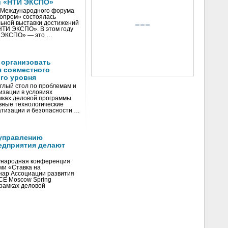
и «НТИ ЭКСПО»
V Международного форума
нопром» состоялась
ьной выставки достижений
«НТИ ЭКСПО». В этом году
И ЭКСПО» — это …
 организовать
я совместного
го уровня
глый стол по проблемам и
зации в условиях
мках деловой программы
вные технологические
тизации и безопасности …
управлению
едприятия делают
ународная конференция
ми «Ставка на
инар Ассоциации развития
CE Moscow Spring
рамках деловой