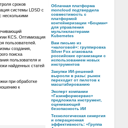
троля сроков
Облачная платформа
грация системы LDSD с
moncloud подтвердила
совместимость с
 с несколькими
платформой
контейнеризации «Боцман»
для управления
печивающий
мультикластерами
Kubernetes
огии KCS. Оптимизация
оя пользователей.
Вам письмо из
«налоговой»: группировка
измы создания,
Silver Fox атаковала
рого поиска
российские организации с
ания пользователя и
использованием новых
инструментов
язки найденных статей
Закупки ИИ-решений
выросли в разы: рынок
переходит от пилотов к
жки при обработке
масштабированию
тношению к
Эксперт компании
«Газинформсервис»
предложила инструмент,
оценивающий
безопасность ИИ
Технологическая синергия
и операционная
эффективность: «Группа