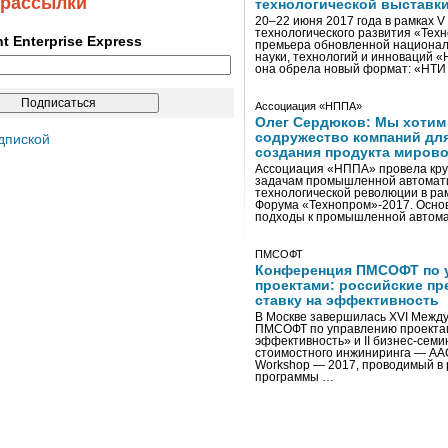
 рассылки
технологической выставк
20–22 июня 2017 года в рамках 
технологического развития «Тех
ent Enterprise Express
премьера обновленной национал
науки, технологий и инноваций 
она обрела новый формат: «НТ
Ассоциация «НППА»
Олег Сердюков: Мы хотим
содружество компаний дл
дпиской
создания продукта мирово
Ассоциация «НППА» провела кру
задачам промышленной автомати
технологической революции в ра
Форума «Технопром»-2017. Осно
подходы к промышленной автома
ПМСОФТ
Конференция ПМСОФТ по 
проектами: российские пр
ставку на эффективность
В Москве завершилась XVI Межд
ПМСОФТ по управлению проекта
эффективность» и II бизнес-сем
стоимостного инжиниринга — AA
Workshop — 2017, проводимый в 
программы …