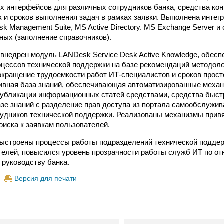
х интерфейсов для различных сотрудников банка, средства кон
к и сроков выполнения задач в рамках заявки. Выполнена инте
k Management Suite, MS Active Directory. MS Exchange Server и
ных (заполнение справочников).
 внедрен модуль LANDesk Service Desk Active Knowledge, обес
цессов технической поддержки на базе рекомендаций методол
окращение трудоемкости работ ИТ-специалистов и сроков прост
ивная база знаний, обеспечивающая автоматизированные механ
публикации информационных статей средствами, средства быст
зе знаний с разделение прав доступа из портала самообслужив
рудников технической поддержки. Реализованы механизмы прив
оиска к заявкам пользователей.
выстроены процессы работы подразделений технической поддер
телей, повысился уровень прозрачности работы служб ИТ по о
 руководству банка.
Версия для печати