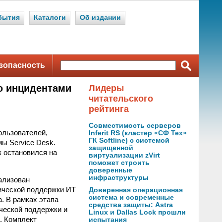
бытия
Каталоги
Об издании
зопасность
ю инцидентами
Лидеры
читательского
рейтинга
Совместимость серверов
ользователей,
Inferit RS (кластер «СФ Тех»
ГК Softline) с системой
ы Service Desk.
защищенной
к остановился на
виртуализации zVirt
поможет строить
доверенные
инфраструктуры
еализован
ической поддержки ИТ
Доверенная операционная
система и современные
а. В рамках этапа
средства защиты: Astra
ической поддержки и
Linux и Dallas Lock прошли
. Комплект
испытания