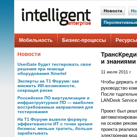
Новости
Но
Перспективные
Мобильность
Бизнес-процессы
Ресурсы
Новости
ТрансКреди
и знаниями
UserGate будет тестировать свои
решения при помощи
11 июля 2011 г.
оборудования Xinertel
Эксперты на Т1 Форуме: как
Чтобы держать п
множить ИИ-возможности,
руководство ком
сокращая риски
После тщательно
Российское ПО виртуализации и
LANDesk Servic
инфраструктурное ПО — наиболее
востребованные направления для
Проект был реал
тестирования
автоматизирован
На Т1 Форуме вывели формулу
на основе рекоме
эффективности ИТ с точки зрения
бизнеса: меньше тратить, больше
проекта реализо
зарабатывать
электронная мод