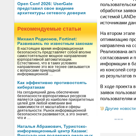
Open Conf 2026: UserGate
пользовательски
представил свое видение
обработки заяво
архитектуры сетевого доверия
системой LANDes
источниками дан
Рекомендуемые статьи
На втором этапе
оптимизацию про
Михаил Родионов, Fortinet:
Развиваясь по известным законам
направлена на с
В настоящее время информационная
Реализована акт
безопасность представляет собой вполне
самостоятельное мощное направление
согласования и 
корпоративной автоматизации.
информации в ба
Естественно, что в таких условиях
направление это все теснее связывается
из консолей сот
с вопросами прикладной
информационной …
из результатов п
Как эффективно противостоять
В ходе проекта 
кибератакам
заявок пользова
На сегодняшний день обеспечение
безопасности корпоративных ресурсов
пользователям и
является одной из наиболее приоритетных
целей для любой компании вне
зависимости от масштабов и сферы
Другие новости
деятельности. Рынок информационной
безопасности развивается, а это значит,
что и …
Наталья Абрамович, Туристско-
информационный центр Казани:
Виртуальная поддержка реальных