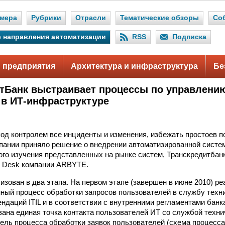
мера
Рубрики
Отрасли
Тематические обзоры
Со
 направления автоматизации
RSS
Подписка
 предприятия
Архитектура и инфраструктура
Бе
тБанк выстраивает процессы по управлени
 в ИТ-инфраструктуре
од контролем все инциденты и изменения, избежать простоев п
пании приняло решение о внедрении автоматизированной систем
го изучения представленных на рынке систем, Транскредитбан
e Desk компании ARBYTE.
изован в два этапа. На первом этапе (завершен в июне 2010) р
ный процесс обработки запросов пользователей в службу техн
ндаций ITIL и в соответствии с внутренними регламентами банк
вана единая точка контакта пользователей ИТ со службой техн
ель процесса обработки заявок пользователей (схема процесса