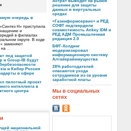
Астра» выводит на рынок
и
решение для защиты
данных в виртуальных
средах
онную очередь в
«Газинформсервис» и РЕД
СОФТ подтвердили
«Синтез Н» приступила
совместимость Ankey IDM и
оснащению и
РЕД АДМ Промышленная
чередей в филиалах
редакция 2.0
альном округе. В ходе
Н» заменяют
БФТ-Холдинг
 на …
модернизировал
информационную систему
а» под защитой
Алтайкрайимущества
p и Group-IB будут
ибербезопасности
28% работодателей
ssia и Кибер Россия
опасаются ухода
андарты в сфере
сотрудников из-за уровня
заработной платы
ил пилотный проект
ного интеллекта в
Мы в социальных
ктного центра
сетях
жи
ущей национальной