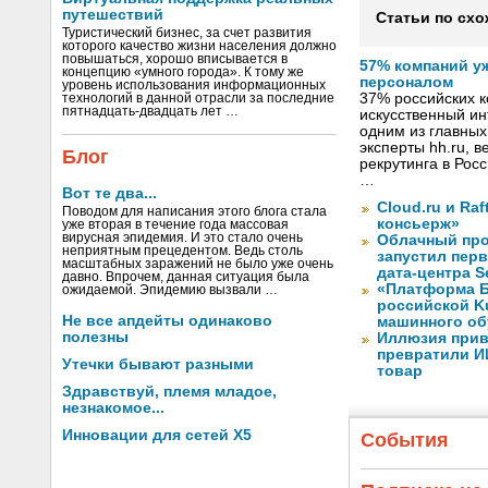
путешествий
Статьи по схо
Туристический бизнес, за счет развития
которого качество жизни населения должно
повышаться, хорошо вписывается в
57% компаний у
концепцию «умного города». К тому же
персоналом
уровень использования информационных
37% российских 
технологий в данной отрасли за последние
пятнадцать-двадцать лет …
искусственный ин
одним из главных
эксперты hh.ru, 
Блог
рекрутинга в Рос
…
Вот те два...
Cloud.ru и Ra
Поводом для написания этого блога стала
консьерж»
уже вторая в течение года массовая
вирусная эпидемия. И это стало очень
Облачный про
неприятным прецедентом. Ведь столь
запустил перв
масштабных заражений не было уже очень
дата-центра S
давно. Впрочем, данная ситуация была
«Платформа Б
ожидаемой. Эпидемию вызвали …
российской K
Не все апдейты одинаково
машинного об
полезны
Иллюзия прив
превратили И
Утечки бывают разными
товар
Здравствуй, племя младое,
незнакомое...
Инновации для сетей X5
События