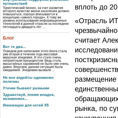
путешествий
вплоть до 20
Туристический бизнес, за счет развития
которого качество жизни населения должно
повышаться, хорошо вписывается в
концепцию «умного города». К тому же
«Отрасль ИТ
уровень использования информационных
технологий в данной отрасли за последние
пятнадцать-двадцать лет …
чрезвычайно
Блог
считает Але
Вот те два...
исследовани
Поводом для написания этого блога стала
уже вторая в течение года массовая
посткризисн
вирусная эпидемия. И это стало очень
неприятным прецедентом. Ведь столь
масштабных заражений не было уже очень
совершенств
давно. Впрочем, данная ситуация была
ожидаемой. Эпидемию вызвали …
размещение 
Не все апдейты одинаково
полезны
единственны
Утечки бывают разными
Здравствуй, племя младое,
обращающихс
незнакомое...
Инновации для сетей X5
рынка, по су