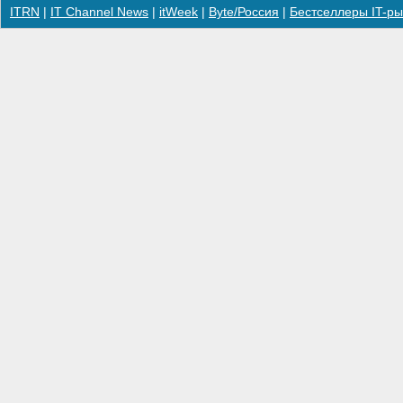
ITRN
|
IT Channel News
|
itWeek
|
Byte/Россия
|
Бестселлеры IT-ры