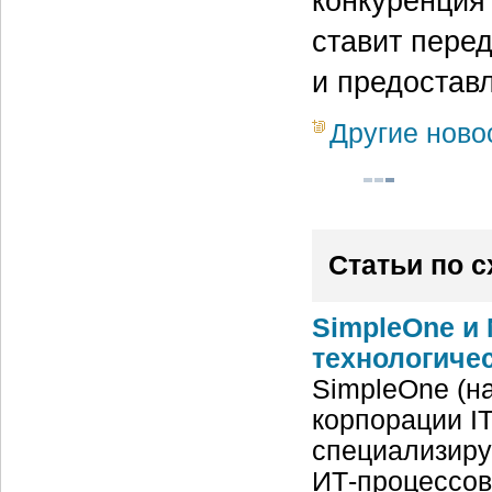
конкуренция 
ставит пере
и предостав
Другие ново
Статьи по 
SimpleOne и 
технологиче
SimpleOne (н
корпорации IT
специализиру
ИТ-процессов