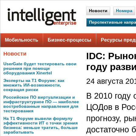
Новости
Номера
Перспективные напр
Мобильность
Бизнес-процессы
Ресурсы пред
Новости
IDC: Рыно
UserGate будет тестировать свои
году разв
решения при помощи
оборудования Xinertel
24 августа 201
Эксперты на Т1 Форуме: как
множить ИИ-возможности,
сокращая риски
В 2010 году
Российское ПО виртуализации и
инфраструктурное ПО — наиболее
ЦОДов в Рос
востребованные направления для
тестирования
прогнозу, р
На Т1 Форуме вывели формулу
эффективности ИТ с точки зрения
достаточно 
бизнеса: меньше тратить, больше
зарабатывать