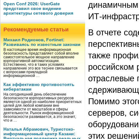
динамичными
Open Conf 2026: UserGate
представил свое видение
архитектуры сетевого доверия
ИТ-инфрастр
Рекомендуемые статьи
В отчете со
Михаил Родионов, Fortinet:
перспективн
Развиваясь по известным законам
В настоящее время информационная
также профи
безопасность представляет собой вполне
самостоятельное мощное направление
корпоративной автоматизации.
российском 
Естественно, что в таких условиях
направление это все теснее связывается
с вопросами прикладной
отраслевые 
информационной …
Как эффективно противостоять
сдерживающи
кибератакам
На сегодняшний день обеспечение
безопасности корпоративных ресурсов
Помимо этог
является одной из наиболее приоритетных
целей для любой компании вне
зависимости от масштабов и сферы
серверов, с
деятельности. Рынок информационной
безопасности развивается, а это значит,
что и …
оборудовани
Наталья Абрамович, Туристско-
этих решени
информационный центр Казани:
Виртуальная поддержка реальных