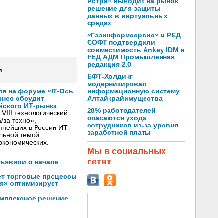
Астра» выводит на рынок
решение для защиты
данных в виртуальных
средах
«Газинформсервис» и РЕД
СОФТ подтвердили
совместимость Ankey IDM и
РЕД АДМ Промышленная
редакция 2.0
и
БФТ-Холдинг
модернизировал
информационную систему
ля на форуме «IT-Ось
Алтайкрайимущества
изнес обсудит
йского ИТ-рынка
28% работодателей
VIII технологический
опасаются ухода
/за техно»,
сотрудников из-за уровня
пнейших в России ИТ-
заработной платы
льной темой
экономических,
Мы в социальных
сетях
бъявили о начале
ет торговые процессы
я» оптимизирует
омплексное решение