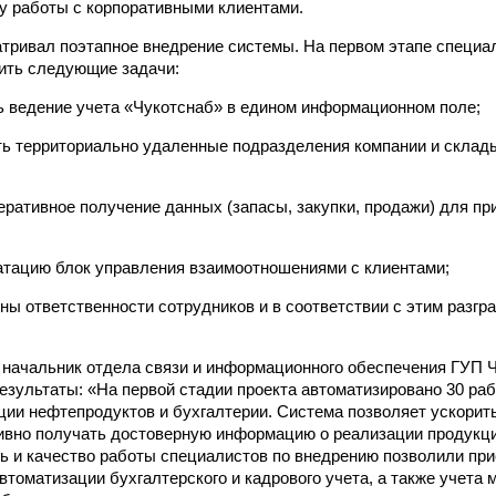
 работы с корпоративными клиентами.
тривал поэтапное внедрение системы. На первом этапе специ
ить следующие задачи:
 ведение учета «Чукотснаб» в едином информационном поле;
ь территориально удаленные подразделения компании и склад
еративное получение данных (запасы, закупки, продажи) для пр
атацию блок управления взаимоотношениями с клиентами;
ны ответственности сотрудников и в соответствии с этим разгр
 начальник отдела связи и информационного обеспечения ГУП 
езультаты: «На первой стадии проекта автоматизировано 30 раб
ции нефтепродуктов и бухгалтерии. Система позволяет ускори
ивно получать достоверную информацию о реализации продукции
ь и качество работы специалистов по внедрению позволили пр
втоматизации бухгалтерского и кадрового учета, а также учета 