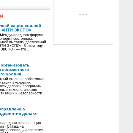
жи
ущей национальной
и «НТИ ЭКСПО»
V Международного форума
нопром» состоялась
ьной выставки достижений
«НТИ ЭКСПО». В этом году
И ЭКСПО» — это …
 организовать
я совместного
го уровня
глый стол по проблемам и
зации в условиях
мках деловой программы
вные технологические
тизации и безопасности …
управлению
едприятия делают
ународная конференция
ми «Ставка на
инар Ассоциации развития