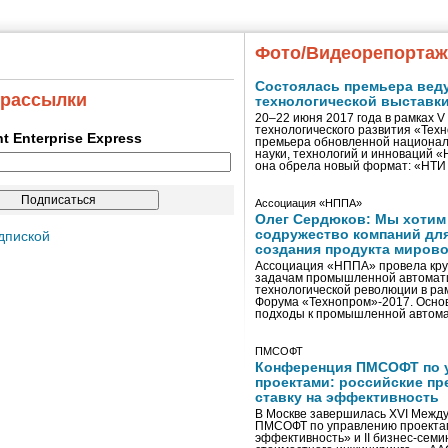
Фото/Видеорепорта
Состоялась премьера вед
 рассылки
технологической выставк
20–22 июня 2017 года в рамках 
технологического развития «Тех
ent Enterprise Express
премьера обновленной национал
науки, технологий и инноваций 
она обрела новый формат: «НТ
Ассоциация «НППА»
Олег Сердюков: Мы хотим
содружество компаний дл
дпиской
создания продукта мирово
Ассоциация «НППА» провела кру
задачам промышленной автомати
технологической революции в ра
Форума «Технопром»-2017. Осно
подходы к промышленной автома
ПМСОФТ
Конференция ПМСОФТ по 
проектами: российские пр
ставку на эффективность
В Москве завершилась XVI Межд
ПМСОФТ по управлению проекта
эффективность» и II бизнес-сем