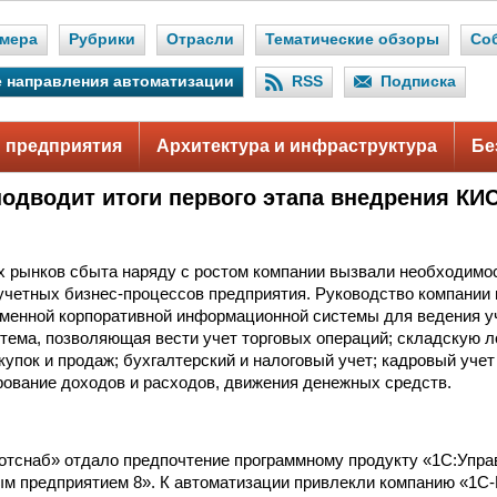
мера
Рубрики
Отрасли
Тематические обзоры
Со
 направления автоматизации
RSS
Подписка
 предприятия
Архитектура и инфраструктура
Бе
подводит итоги первого этапа внедрения КИ
 рынков сбыта наряду с ростом компании вызвали необходимо
учетных бизнес-процессов предприятия. Руководство компании
менной корпоративной информационной системы для ведения уч
тема, позволяющая вести учет торговых операций; складскую л
купок и продаж; бухгалтерский и налоговый учет; кадровый учет
ование доходов и расходов, движения денежных средств.
отснаб» отдало предпочтение программному продукту «1С:Упра
м предприятием 8». К автоматизации привлекли компанию «1С-