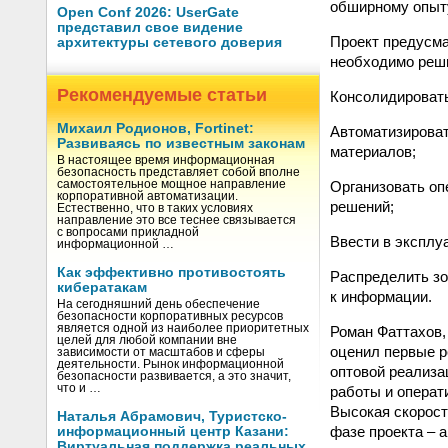
обширному опыту
Open Conf 2026: UserGate
представил свое видение
Проект предусма
архитектуры сетевого доверия
необходимо реш
Рекомендуемые статьи
Консолидировать
Михаил Родионов, Fortinet:
Автоматизироват
Развиваясь по известным законам
материалов;
В настоящее время информационная
безопасность представляет собой вполне
Организовать оп
самостоятельное мощное направление
корпоративной автоматизации.
решений;
Естественно, что в таких условиях
направление это все теснее связывается
с вопросами прикладной
Ввести в эксплу
информационной …
Как эффективно противостоять
Распределить зо
кибератакам
к информации.
На сегодняшний день обеспечение
безопасности корпоративных ресурсов
является одной из наиболее приоритетных
Роман Фаттахов,
целей для любой компании вне
оценил первые р
зависимости от масштабов и сферы
деятельности. Рынок информационной
оптовой реализа
безопасности развивается, а это значит,
что и …
работы и операт
Высокая скорост
Наталья Абрамович, Туристско-
фазе проекта – а
информационный центр Казани:
Виртуальная поддержка реальных