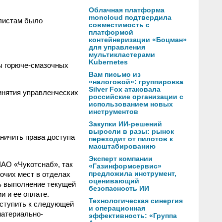
Облачная платформа
moncloud подтвердила
алистам было
совместимость с
платформой
контейнеризации «Боцман»
для управления
мультикластерами
Kubernetes
ы горюче-смазочных
Вам письмо из
«налоговой»: группировка
Silver Fox атаковала
инятия управленческих
российские организации с
использованием новых
инструментов
Закупки ИИ-решений
выросли в разы: рынок
аничить права доступа
переходит от пилотов к
масштабированию
Эксперт компании
ЧАО «Чукотснаб», так
«Газинформсервис»
очих мест в отделах
предложила инструмент,
оценивающий
ть выполнение текущей
безопасность ИИ
 и ее оплате.
Технологическая синергия
иступить к следующей
и операционная
материально-
эффективность: «Группа