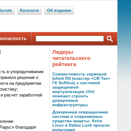
бытия
Каталоги
Об издании
зопасность
С
Лидеры
читательского
рейтинга
сть в упорядочивании
Совместимость серверов
 приняло решение о
Inferit RS (кластер «СФ Тех»
ета на предприятии.
ГК Softline) с системой
защищенной
огистику;
виртуализации zVirt
 и расчет заработной
поможет строить
доверенные
инфраструктуры
Доверенная операционная
система и современные
вление
средства защиты: Astra
Linux и Dallas Lock прошли
Рарус» благодаря
испытания