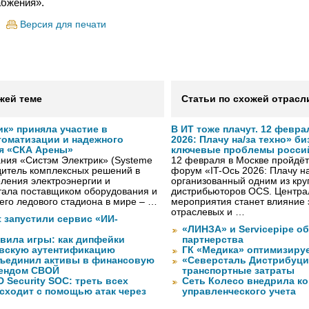
абжения».
Версия для печати
жей теме
Статьи по схожей отрасл
к» приняла участие в
В ИТ тоже плачут. 12 февра
томатизации и надежного
2026: Плачу на/за техно» б
я «СКА Арены»
ключевые проблемы росси
ния «Систэм Электрик» (Systeme
12 февраля в Москве пройдёт 
водитель комплексных решений в
форум «IT-Ось 2026: Плачу на
ления электроэнергии и
организованный одним из кру
тала поставщиком оборудования и
дистрибьюторов OCS. Центра
го ледового стадиона в мире – …
мероприятия станет влияние 
отраслевых и …
ft запустили сервис «ИИ-
«ЛИНЗА» и Servicepipe о
авила игры: как дипфейки
партнерства
вскую аутентификацию
ГК «Медика» оптимизиру
объединил активы в финансовую
«Северсталь Дистрибуци
рендом СВОЙ
транспортные затраты
 Security SOC: треть всех
Сеть Колесо внедрила к
сходит с помощью атак через
управленческого учета