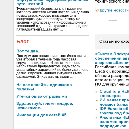
технического сн
путешествий
Туристический бизнес, за счет развития
Другие новости
которого качество жизни населения должно
повышаться, хорошо вписывается в
концепцию «умного города». К тому же
уровень использования информационных
технологий в данной отрасли за последние
пятнадцать-двадцать лет …
Блог
Статьи по схо
Вот те два...
«Систэм Электри
Поводом для написания этого блога стала
обеспечении ав
уже вторая в течение года массовая
энергоснабжени
вирусная эпидемия. И это стало очень
неприятным прецедентом. Ведь столь
Российская компа
масштабных заражений не было уже очень
Electric), произ
давно. Впрочем, данная ситуация была
области распреде
ожидаемой. Эпидемию вызвали …
автоматизации, с
ПО для крупнейше
Не все апдейты одинаково
полезны
Cloud.ru и Ra
консьерж»
Утечки бывают разными
ИИ меняет пр
Здравствуй, племя младое,
ломают банко
незнакомое...
IDF Eurasia 
группу под б
Инновации для сетей X5
Аналитика RED
взломов прои
подрядчиков