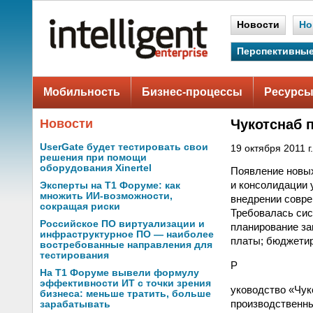
Новости
Но
Перспективные
Мобильность
Бизнес-процессы
Ресурсы
Новости
Чукотснаб 
UserGate будет тестировать свои
19 октября 2011 г.
решения при помощи
оборудования Xinertel
Появление новых
и консолидации 
Эксперты на Т1 Форуме: как
множить ИИ-возможности,
внедрении совре
сокращая риски
Требовалась сис
Российское ПО виртуализации и
планирование за
инфраструктурное ПО — наиболее
платы; бюджетир
востребованные направления для
тестирования
Р
На Т1 Форуме вывели формулу
эффективности ИТ с точки зрения
уководство «Чук
бизнеса: меньше тратить, больше
производственны
зарабатывать