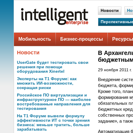
Новости
Но
Перспективные
Мобильность
Бизнес-процессы
Ресурсы
Новости
В Архангел
бюджетным
UserGate будет тестировать свои
решения при помощи
29 ноября 2011 г.
оборудования Xinertel
Эксперты на Т1 Форуме: как
Внедрение систе
множить ИИ-возможности,
бюджета, формир
сокращая риски
Кроме того, пла
Российское ПО виртуализации и
формирования му
инфраструктурное ПО — наиболее
обязательных пл
востребованные направления для
тестирования
бюджетных креди
собственных пр
На Т1 Форуме вывели формулу
эффективности ИТ с точки зрения
задание», а та
бизнеса: меньше тратить, больше
зарабатывать
Автоматизация б