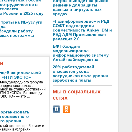
осэкспертиза России
Астра» выводит на рынок
 сотрудничестве в
решение для защиты
теллекта
данных в виртуальных
в России в 2025 году
средах
«Газинформсервис» и РЕД
 траты на ИБ-услуги
СОФТ подтвердили
ода
совместимость Ankey IDM и
бсудили работу
РЕД АДМ Промышленная
амках программы
редакция 2.0
БФТ-Холдинг
модернизировал
информационную систему
Алтайкрайимущества
жи
28% работодателей
опасаются ухода
ущей национальной
сотрудников из-за уровня
и «НТИ ЭКСПО»
заработной платы
V Международного форума
нопром» состоялась
ьной выставки достижений
Мы в социальных
«НТИ ЭКСПО». В этом году
И ЭКСПО» — это …
сетях
 организовать
я совместного
го уровня
глый стол по проблемам и
зации в условиях