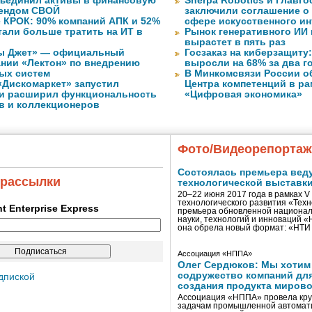
объединил активы в финансовую
Sherpa Robotics и Главг
рендом СВОЙ
заключили соглашение о
 КРОК: 90% компаний АПК и 52%
сфере искусственного ин
тали больше тратить на ИТ в
Рынок генеративного ИИ 
вырастет в пять раз
ы Джет» — официальный
Госзаказ на киберзащиту:
ании «Лектон» по внедрению
выросли на 68% за два г
ых систем
В Минкомсвязи России о
«Дискомаркет» запустил
Центра компетенций в р
и расширил функциональность
«Цифровая экономика»
в и коллекционеров
Фото/Видеорепорта
Состоялась премьера вед
 рассылки
технологической выставк
20–22 июня 2017 года в рамках 
технологического развития «Тех
ent Enterprise Express
премьера обновленной национал
науки, технологий и инноваций 
она обрела новый формат: «НТ
Ассоциация «НППА»
Олег Сердюков: Мы хотим
содружество компаний дл
дпиской
создания продукта мирово
Ассоциация «НППА» провела кру
задачам промышленной автомати