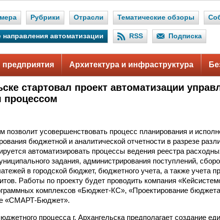
мера
Рубрики
Отрасли
Тематические обзоры
Со
 направления автоматизации
RSS
Подписка
 предприятия
Архитектура и инфраструктура
Бе
ьске стартовал проект автоматизации управ
 процессом
м позволит усовершенствовать процесс планирования и исполн
ования бюджетной и аналитической отчетности в разрезе разл
нируется автоматизировать процессы ведения реестра расходны
ниципального задания, администрирования поступлений, сборо
атежей в городской бюджет, бюджетного учета, а также учета 
тов. Работы по проекту будет проводить компания «Кейсистем
ограммных комплексов «Бюджет-КС», «Проектирование бюджет
кже «СМАРТ-Бюджет».
юджетного процесса г. Архангельска предполагает создание е