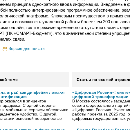
ением принципа однократного ввода информации. Внедряемые 
бой полностью интегрированное программное обеспечение, реа
нологической платформе. Ключевым преимуществом в применен
ляется возможность удаленной работы более чем 200 пользова
име онлайн, так и в режиме временного отсутствия связи с сер
Т (ПК «СМАРТ-Бюджет»), что в значительной степени упрощает
налах связи.
Версия для печати
жей теме
Статьи по схожей отрасл
ила игры: как дипфейки ломают
«Цифровая Россия»: систе
ентификацию
цифровой трансформации 
р оказался в эпицентре
В Москве состоялось заседа
 парадокса. С одной стороны,
совета федерального партийн
г и мобильные сервисы обеспечили
«Цифровая Россия». Участник
едентное удобство. С другой,
работы проекта за 2025 год, 
ы стали основной поверхностью
цифровых государственных ус
…