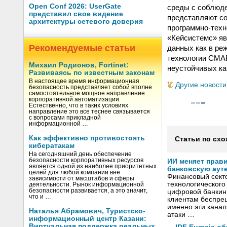
Open Conf 2026: UserGate
среды с соблюд
представил свое видение
представляют со
архитектуры сетевого доверия
программно-тех
«Кейсистемс» яв
Рекомендуемые статьи
данных как в реж
технологии СМАР
Михаил Родионов, Fortinet:
неустойчивых ка
Развиваясь по известным законам
В настоящее время информационная
Другие новости
безопасность представляет собой вполне
самостоятельное мощное направление
корпоративной автоматизации.
Естественно, что в таких условиях
направление это все теснее связывается
с вопросами прикладной
информационной …
Как эффективно противостоять
Статьи по схо
кибератакам
На сегодняшний день обеспечение
безопасности корпоративных ресурсов
ИИ меняет прав
является одной из наиболее приоритетных
банковскую аут
целей для любой компании вне
Финансовый секто
зависимости от масштабов и сферы
технологического
деятельности. Рынок информационной
безопасности развивается, а это значит,
цифровой банкин
что и …
клиентам беспрец
именно эти канал
Наталья Абрамович, Туристско-
атаки …
информационный центр Казани:
Виртуальная поддержка реальных