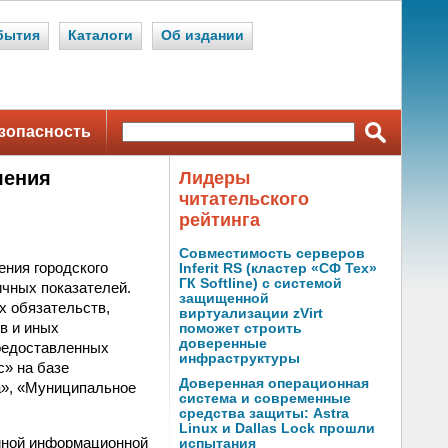
бытия
Каталоги
Об издании
зопасность
ления
Лидеры
читательского
рейтинга
Совместимость серверов
ения городского
Inferit RS (кластер «СФ Тех»
ГК Softline) с системой
ичных показателей.
защищенной
х обязательств,
виртуализации zVirt
в и иных
поможет строить
доверенные
предоставленных
инфраструктуры
с» на базе
Доверенная операционная
а», «Муниципальное
система и современные
средства защиты: Astra
Linux и Dallas Lock прошли
диной информационной
испытания