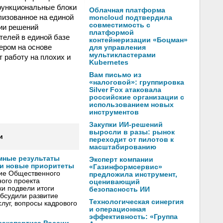
функциональные блоки
Облачная платформа
лизованное на единой
moncloud подтвердила
совместимость с
ии решений
платформой
телей в единой базе
контейнеризации «Боцман»
вером на основе
для управления
мультикластерами
 работу на плохих и
Kubernetes
Вам письмо из
«налоговой»: группировка
Silver Fox атаковала
российские организации с
использованием новых
инструментов
Закупки ИИ-решений
выросли в разы: рынок
и
переходит от пилотов к
масштабированию
мные результаты
Эксперт компании
и новые приоритеты
«Газинформсервис»
ние Общественного
предложила инструмент,
ого проекта
оценивающий
и подвели итоги
безопасность ИИ
обсудили развитие
Технологическая синергия
луг, вопросы кадрового
и операционная
эффективность: «Группа