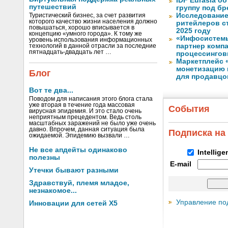
IDF Eurasia 
путешествий
группу под б
Исследование
Туристический бизнес, за счет развития
которого качество жизни населения должно
ритейлеров с
повышаться, хорошо вписывается в
2025 году
концепцию «умного города». К тому же
«Инфосистем
уровень использования информационных
партнер комп
технологий в данной отрасли за последние
пятнадцать-двадцать лет …
процессингов
Маркетплейс 
монетизацию 
Блог
для продавцо
Вот те два...
Поводом для написания этого блога стала
уже вторая в течение года массовая
События
вирусная эпидемия. И это стало очень
неприятным прецедентом. Ведь столь
масштабных заражений не было уже очень
давно. Впрочем, данная ситуация была
Подписка на
ожидаемой. Эпидемию вызвали …
Не все апдейты одинаково
Intellig
полезны
E-mail
Утечки бывают разными
Здравствуй, племя младое,
незнакомое...
Управление по
Инновации для сетей X5