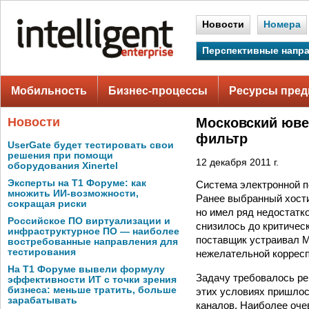
Новости
Номера
Перспективные напр
Мобильность
Бизнес-процессы
Ресурсы пред
Новости
Московский юве
фильтр
UserGate будет тестировать свои
решения при помощи
12 декабря 2011 г.
оборудования Xinertel
Эксперты на Т1 Форуме: как
Система электронной п
множить ИИ-возможности,
Ранее выбранный хост
сокращая риски
но имел ряд недостатк
Российское ПО виртуализации и
снизилось до критичес
инфраструктурное ПО — наиболее
поставщик устраивал МЮ
востребованные направления для
тестирования
нежелательной корресп
На Т1 Форуме вывели формулу
Задачу требовалось ре
эффективности ИТ с точки зрения
бизнеса: меньше тратить, больше
этих условиях пришлос
зарабатывать
каналов. Наиболее оче