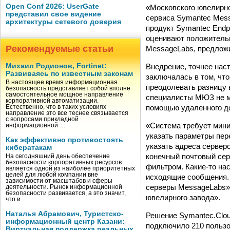
Open Conf 2026: UserGate
«Московского ювелирно
представил свое видение
сервиса Symantec Mess
архитектуры сетевого доверия
продукт Symantec Endp
оценивают положительн
Рекомендуемые статьи
MessageLabs, предложи
Внедрение, точнее нас
Михаил Родионов, Fortinet:
Развиваясь по известным законам
заключалась в том, чт
В настоящее время информационная
преодолевать разницу 
безопасность представляет собой вполне
самостоятельное мощное направление
специалисты МЮЗ не мо
корпоративной автоматизации.
помощью удаленного до
Естественно, что в таких условиях
направление это все теснее связывается
с вопросами прикладной
«Система требует мини
информационной …
указать параметры пер
Как эффективно противостоять
указать адреса сервер
кибератакам
конечный почтовый серв
На сегодняшний день обеспечение
безопасности корпоративных ресурсов
фильтром. Какие-то на
является одной из наиболее приоритетных
целей для любой компании вне
исходящие сообщения. 
зависимости от масштабов и сферы
серверы MessageLabs»,
деятельности. Рынок информационной
безопасности развивается, а это значит,
ювелирного завода».
что и …
Наталья Абрамович, Туристско-
Решение Symantec.Clou
информационный центр Казани:
подключило 210 пользо
Виртуальная поддержка реальных