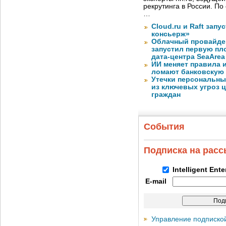
рекрутинга в России. П
…
Cloud.ru и Raft запу
консьерж»
Облачный провайде
запустил первую пло
дата-центра SeaArea
ИИ меняет правила 
ломают банковскую
Утечки персональны
из ключевых угроз 
граждан
События
Подписка на рас
Intelligent Ent
E-mail
Управление подписко