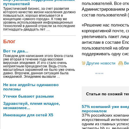
пользователей. Все от
путешествий
Администрированием ре
Туристический бизнес, за счет развития
которого качество жизни населения должно
состав пользователей 
повышаться, хорошо вписывается в
концепцию «умного города». К тому же
уровень использования информационных
«Решение нас полность
технологий в данной отрасли за последние
пятнадцать-двадцать лет …
корпоративной почте, 
увеличивать пакет лице
Блог
антиспам в составе End
пользователей на обла
Вот те два...
поддерживать одну сис
Поводом для написания этого блога стала
уже вторая в течение года массовая
Другие новости
Ве
вирусная эпидемия. И это стало очень
неприятным прецедентом. Ведь столь
масштабных заражений не было уже очень
давно. Впрочем, данная ситуация была
ожидаемой. Эпидемию вызвали …
Не все апдейты одинаково
полезны
Статьи по схожей те
Утечки бывают разными
Здравствуй, племя младое,
57% компаний уже вне
незнакомое...
персоналом
Инновации для сетей X5
37% российских компан
искусственный интеллект
одним из главных успех
эксперты hh.ru, ведуще