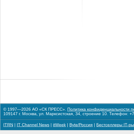
© 1997—2026 АО «СК ПРЕСС».
Политика конфиденциальности п
109147 г. Москва, ул. Марксистская, 34, строение 10. Телефон: +7
ITRN
|
IT Channel News
|
itWeek
|
Byte/Россия
|
Бестселлеры IT-ры