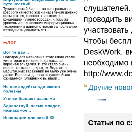
путешествий
слушателей.
Туристический бизнес, за счет развития
которого качество жизни населения должно
повышаться, хорошо вписывается в
проводить в
концепцию «умного города». К тому же
уровень использования информационных
технологий в данной отрасли за последние
участвовать 
пятнадцать-двадцать лет …
Чтобы беспл
Блог
DeskWork, в
Вот те два...
Поводом для написания этого блога стала
необходимо 
уже вторая в течение года массовая
вирусная эпидемия. И это стало очень
неприятным прецедентом. Ведь столь
http://www.d
масштабных заражений не было уже очень
давно. Впрочем, данная ситуация была
ожидаемой. Эпидемию вызвали …
Другие ново
Не все апдейты одинаково
полезны
Утечки бывают разными
Здравствуй, племя младое,
незнакомое...
Инновации для сетей X5
Статьи по 