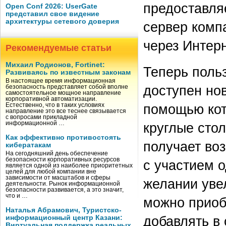
предоставляе
Open Conf 2026: UserGate
представил свое видение
архитектуры сетевого доверия
сервер комп
через Интерн
Рекомендуемые статьи
Михаил Родионов, Fortinet:
Теперь поль
Развиваясь по известным законам
В настоящее время информационная
доступен но
безопасность представляет собой вполне
самостоятельное мощное направление
корпоративной автоматизации.
помощью кот
Естественно, что в таких условиях
направление это все теснее связывается
с вопросами прикладной
круглые стол
информационной …
Как эффективно противостоять
получает во
кибератакам
На сегодняшний день обеспечение
безопасности корпоративных ресурсов
с участием 
является одной из наиболее приоритетных
целей для любой компании вне
зависимости от масштабов и сферы
желании уве
деятельности. Рынок информационной
безопасности развивается, а это значит,
что и …
можно приоб
Наталья Абрамович, Туристско-
добавлять в 
информационный центр Казани:
Виртуальная поддержка реальных