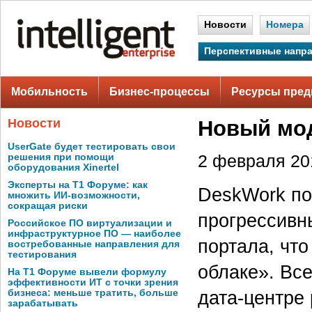
Новости
Номера
Перспективные напр
Мобильность
Бизнес-процессы
Ресурсы пред
Новости
Новый мод
UserGate будет тестировать свои
решения при помощи
2 февраля 201
оборудования Xinertel
Эксперты на Т1 Форуме: как
DeskWork по
множить ИИ-возможности,
сокращая риски
прогрессивн
Российское ПО виртуализации и
инфраструктурное ПО — наиболее
портала, чт
востребованные направления для
тестирования
облаке». Вс
На Т1 Форуме вывели формулу
эффективности ИТ с точки зрения
дата-центре 
бизнеса: меньше тратить, больше
зарабатывать