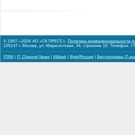
© 1997—2026 АО «СК ПРЕСС».
Политика конфиденциальности п
109147 г. Москва, ул. Марксистская, 34, строение 10. Телефон: +7
ITRN
|
IT Channel News
|
itWeek
|
Byte/Россия
|
Бестселлеры IT-ры