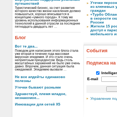
Утечки персо
путешествий
из ключевых 
Туристический бизнес, за счет развития
граждан
которого качество жизни населения должно
повышаться, хорошо вписывается в
«Турбо Облак
концепцию «умного города». К тому же
в скорости с
уровень использования информационных
России
технологий в данной отрасли за последние
Жители 15 ро
пятнадцать-двадцать лет …
доступ к пар
мобильного и
Блог
Вот те два...
События
Поводом для написания этого блога стала
уже вторая в течение года массовая
вирусная эпидемия. И это стало очень
неприятным прецедентом. Ведь столь
Подписка на
масштабных заражений не было уже очень
давно. Впрочем, данная ситуация была
ожидаемой. Эпидемию вызвали …
Intellig
Не все апдейты одинаково
E-mail
полезны
Утечки бывают разными
Здравствуй, племя младое,
незнакомое...
Управление по
Инновации для сетей X5