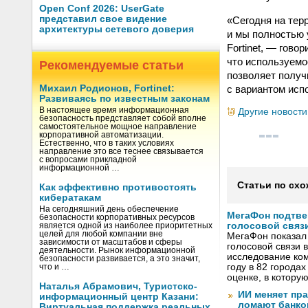
Open Conf 2026: UserGate
представил свое видение
«Сегодня на тер
архитектуры сетевого доверия
и мы полностью 
Fortinet, — гов
что используемо
Рекомендуемые статьи
позволяет получ
с вариантом исп
Михаил Родионов, Fortinet:
Развиваясь по известным законам
В настоящее время информационная
Другие новости
безопасность представляет собой вполне
самостоятельное мощное направление
корпоративной автоматизации.
Естественно, что в таких условиях
направление это все теснее связывается
с вопросами прикладной
информационной …
Статьи по схо
Как эффективно противостоять
кибератакам
На сегодняшний день обеспечение
МегаФон подтве
безопасности корпоративных ресурсов
голосовой связ
является одной из наиболее приоритетных
целей для любой компании вне
МегаФон показал 
зависимости от масштабов и сферы
голосовой связи в
деятельности. Рынок информационной
исследование ко
безопасности развивается, а это значит,
году в 82 города
что и …
оценке, в котору
Наталья Абрамович, Туристско-
ИИ меняет пр
информационный центр Казани:
ломают банко
Виртуальная поддержка реальных