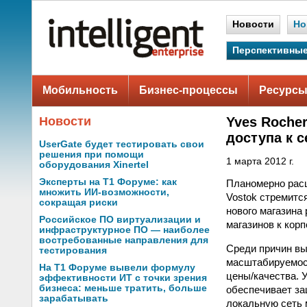
Новости
Но
Перспективные
Мобильность
Бизнес-процессы
Ресурсы
Новости
Yves Roche
доступа к с
UserGate будет тестировать свои
решения при помощи
1 марта 2012 г.
оборудования Xinertel
Эксперты на Т1 Форуме: как
Планомерно расш
множить ИИ-возможности,
Vostok стремитс
сокращая риски
нового магазина
Российское ПО виртуализации и
магазинов к корп
инфраструктурное ПО — наиболее
востребованные направления для
Среди причин вы
тестирования
масштабируемост
На Т1 Форуме вывели формулу
цены/качества. 
эффективности ИТ с точки зрения
бизнеса: меньше тратить, больше
обеспечивает за
зарабатывать
локальную сеть 