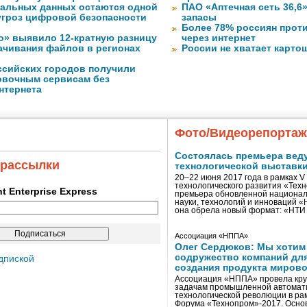
нальных данных остаются одной
ПАО «Аптечная сеть 36,6
угроз цифровой безопасности
запасы
Более 78% россиян прот
о» выявило 12-кратную разницу
через интернет
качивания файлов в регионах
России не хватает карто
ссийских городов получили
ковочным сервисам без
нтернета
Фото/Видеорепорта
Состоялась премьера вед
 рассылки
технологической выставк
20–22 июня 2017 года в рамках 
технологического развития «Тех
ent Enterprise Express
премьера обновленной национал
науки, технологий и инноваций 
она обрела новый формат: «НТ
Ассоциация «НППА»
Олег Сердюков: Мы хотим
содружество компаний дл
дпиской
создания продукта мирово
Ассоциация «НППА» провела кру
задачам промышленной автомати
технологической революции в ра
Форума «Технопром»-2017. Осно