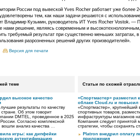
ритории России под вывеской Yves Rocher работает уже более 2
удовлетворены тем, как наши задачи решаются с использовани
орит Владимир Кузьмин, руководитель ИТ Yves Rocher Vostok. — 
е нами решение, являясь современным и высокотехнологичным,
ить требуемый результат при существенно меньших затратах, в
ользования разрозненных решений других производителей».
Версия для печати
жей теме
Статьи по схожей отрасл
рдил высокое качество
«Спортмастер» разместил 
и
облаке Cloud.ru и повысил
лучшие результаты по качеству
«Спортмастер», крупнейший 
 стране. Об этом говорит
спортивных товаров, размести
мпании DMTEL, проведенное в 2025
инфраструктуры магазинов на
х России. Согласно комплексной
Компания следует принятой 
ю вошли анализ качества …
стратегии, чтобы сохранять 
авила игры: как дипфейки
Platron внедрил оплату 
вскую аутентификацию
приложения