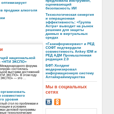
предложила инструмент,
» оптимизирует
оценивающий
безопасность ИИ
ив продажи алкоголя
Технологическая синергия
шки
и операционная
эффективность: «Группа
Астра» выводит на рынок
решение для защиты
данных в виртуальных
средах
«Газинформсервис» и РЕД
СОФТ подтвердили
жи
совместимость Ankey IDM и
РЕД АДМ Промышленная
ущей национальной
редакция 2.0
и «НТИ ЭКСПО»
БФТ-Холдинг
V Международного форума
нопром» состоялась
модернизировал
ьной выставки достижений
информационную систему
«НТИ ЭКСПО». В этом году
Алтайкрайимущества
И ЭКСПО» — это …
Мы в социальных
сетях
 организовать
я совместного
го уровня
глый стол по проблемам и
зации в условиях
мках деловой программы
вные технологические