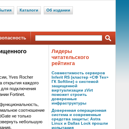
бытия
Каталоги
Об издании
зопасность
щищенного
Лидеры
читательского
рейтинга
Совместимость серверов
ии, Yves Rocher
Inferit RS (кластер «СФ Тех»
ГК Softline) с системой
а открытия каждого
защищенной
, для подключения
виртуализации zVirt
ии Fortinet.
поможет строить
доверенные
инфраструктуры
 функциональность,
имальное соотношение
Доверенная операционная
система и современные
iGate не только
средства защиты: Astra
развернуть небольшую
Linux и Dallas Lock прошли
вания.
испытания