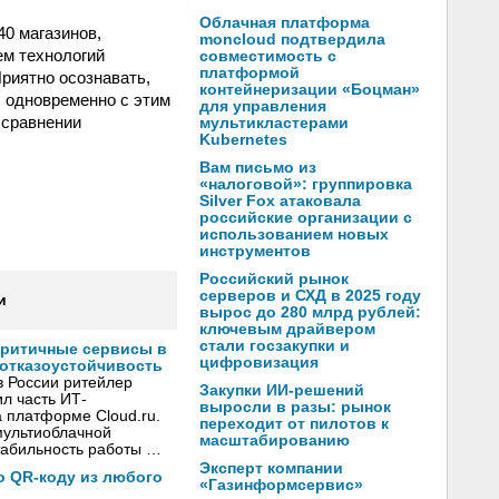
Облачная платформа
40 магазинов,
moncloud подтвердила
ем технологий
совместимость с
платформой
Приятно осознавать,
контейнеризации «Боцман»
 одновременно с этим
для управления
 сравнении
мультикластерами
Kubernetes
Вам письмо из
«налоговой»: группировка
Silver Fox атаковала
российские организации с
использованием новых
инструментов
Российский рынок
серверов и СХД в 2025 году
и
вырос до 280 млрд рублей:
ключевым драйвером
стали госзакупки и
критичные сервисы в
цифровизация
 отказоустойчивость
в России ритейлер
Закупки ИИ-решений
л часть ИТ-
выросли в разы: рынок
 платформе Cloud.ru.
переходит от пилотов к
мультиоблачной
масштабированию
стабильность работы …
Эксперт компании
по QR-коду из любого
«Газинформсервис»