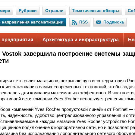
мера
Рубрики
Отрасли
Тематические обзоры
Со
 направления автоматизации
RSS
Подписка
 предприятия
Архитектура и инфраструктура
Бе
r Vostok завершила построение системы за
ети
иряя сеть своих магазинов, покрывающую всю территорию Росс
я к использованию самых современных технологий, чтобы задач
 решалась для компании максимально эффективно. В частности
оративной сети компании Yves Rocher использует решения компан
бора компанией Yves Rocher продуктовой линейки от Fortinet —
ь, надежность, удобство централизованного управления и опт
Устанавливаемое в каждом магазине Yves Rocher устройство Fort
щищенное подключение к корпоративной сети, но и позволяет 
магазина без использования дополнительного сетевого оборудо