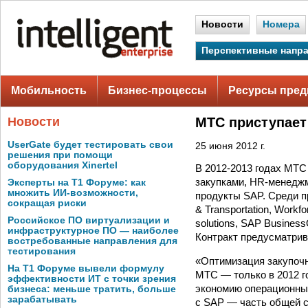
Новости
Номера
Перспективные напр
Мобильность
Бизнес-процессы
Ресурсы пред
Новости
МТС приступает
UserGate будет тестировать свои
25 июня 2012 г.
решения при помощи
оборудования Xinertel
В
2012-2013
годах МТС 
закупками, HR-менеджм
Эксперты на Т1 Форуме: как
множить ИИ-возможности,
продукты SAP. Среди пр
сокращая риски
& Transportation, Work
Российское ПО виртуализации и
solutions, SAP BusinessO
инфраструктурное ПО — наиболее
Контракт предусматрив
востребованные направления для
тестирования
«Оптимизация закупочн
На Т1 Форуме вывели формулу
МТС — только в 2012 г
эффективности ИТ с точки зрения
экономию операционных
бизнеса: меньше тратить, больше
зарабатывать
с SAP — часть общей с