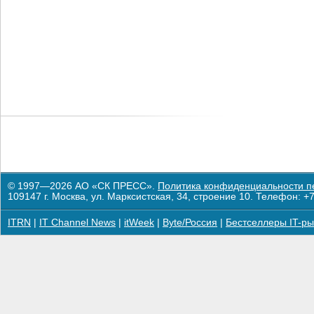
© 1997—2026 АО «СК ПРЕСС».
Политика конфиденциальности п
109147 г. Москва, ул. Марксистская, 34, строение 10. Телефон: +7
ITRN
|
IT Channel News
|
itWeek
|
Byte/Россия
|
Бестселлеры IT-ры