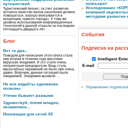
консьерж»
путешествий
Исследование «КОРУ
Туристический бизнес, за счет развития
компаний недоволь
которого качество жизни населения должно
повышаться, хорошо вписывается в
методами развития 
концепцию «умного города». К тому же
уровень использования информационных
технологий в данной отрасли за последние
пятнадцать-двадцать лет …
События
Блог
Подписка на рас
Вот те два...
Поводом для написания этого блога стала
Intelligent Ent
уже вторая в течение года массовая
вирусная эпидемия. И это стало очень
E-mail
неприятным прецедентом. Ведь столь
масштабных заражений не было уже очень
давно. Впрочем, данная ситуация была
ожидаемой. Эпидемию вызвали …
Не все апдейты одинаково
Управление подписко
полезны
Утечки бывают разными
Здравствуй, племя младое,
незнакомое...
Инновации для сетей X5