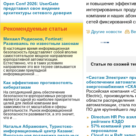
и повышение эффектив
Open Conf 2026: UserGate
представил свое видение
интегрированных проду
архитектуры сетевого доверия
компании и наших абон
сетей фиксированной 
Рекомендуемые статьи
Другие новости
Ве
Михаил Родионов, Fortinet:
Развиваясь по известным законам
В настоящее время информационная
безопасность представляет собой вполне
самостоятельное мощное направление
корпоративной автоматизации.
Естественно, что в таких условиях
Статьи по схожей те
направление это все теснее связывается
с вопросами прикладной
информационной …
«Систэм Электрик» пр
обеспечении автомати
Как эффективно противостоять
энергоснабжения «СК
кибератакам
Российская компания «С
На сегодняшний день обеспечение
Electric), производител
безопасности корпоративных ресурсов
является одной из наиболее приоритетных
области распределения 
целей для любой компании вне
автоматизации, стала п
зависимости от масштабов и сферы
ПО для крупнейшего лед
деятельности. Рынок информационной
безопасности развивается, а это значит,
Directum HR Pro взя
что и …
рейтинге КЭДО
57% компаний уже в
Наталья Абрамович, Туристско-
персоналом
информационный центр Казани:
Cloud.ru и Raft запу
Виртуальная поддержка реальных