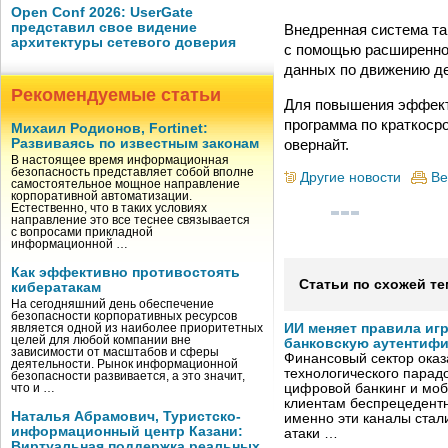
Open Conf 2026: UserGate
представил свое видение
Внедренная система та
архитектуры сетевого доверия
с помощью расширенно
данных по движению де
Рекомендуемые статьи
Для повышения эффект
программа по краткос
Михаил Родионов, Fortinet:
овернайт.
Развиваясь по известным законам
В настоящее время информационная
безопасность представляет собой вполне
Другие новости
Ве
самостоятельное мощное направление
корпоративной автоматизации.
Естественно, что в таких условиях
направление это все теснее связывается
с вопросами прикладной
информационной …
Как эффективно противостоять
Статьи по схожей те
кибератакам
На сегодняшний день обеспечение
безопасности корпоративных ресурсов
ИИ меняет правила иг
является одной из наиболее приоритетных
целей для любой компании вне
банковскую аутентиф
зависимости от масштабов и сферы
Финансовый сектор оказ
деятельности. Рынок информационной
технологического парадо
безопасности развивается, а это значит,
цифровой банкинг и мо
что и …
клиентам беспрецедентн
Наталья Абрамович, Туристско-
именно эти каналы стал
информационный центр Казани:
атаки …
Виртуальная поддержка реальных