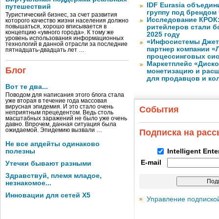
IDF Eurasia объеди
путешествий
группу под брендом
Туристический бизнес, за счет развития
Исследование КРОК:
которого качество жизни населения должно
повышаться, хорошо вписывается в
ритейлеров стали б
концепцию «умного города». К тому же
2025 году
уровень использования информационных
«Инфосистемы Дже
технологий в данной отрасли за последние
партнер компании «
пятнадцать-двадцать лет …
процессинговых си
Маркетплейс «Диско
Блог
монетизацию и рас
для продавцов и ко
Вот те два...
Поводом для написания этого блога стала
уже вторая в течение года массовая
вирусная эпидемия. И это стало очень
События
неприятным прецедентом. Ведь столь
масштабных заражений не было уже очень
давно. Впрочем, данная ситуация была
ожидаемой. Эпидемию вызвали …
Подписка на рас
Не все апдейты одинаково
полезны
Intelligent Ent
E-mail
Утечки бывают разными
Здравствуй, племя младое,
незнакомое...
Инновации для сетей X5
Управление подписко