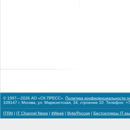
© 1997—2026 АО «СК ПРЕСС».
Политика конфиденциальности п
109147 г. Москва, ул. Марксистская, 34, строение 10. Телефон: +7
ITRN
|
IT Channel News
|
itWeek
|
Byte/Россия
|
Бестселлеры IT-ры