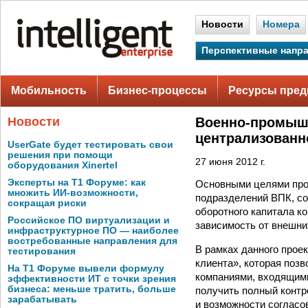
Новости
Номера
Перспективные напр
Мобильность
Бизнес-процессы
Ресурсы пред
Новости
Военно-промышл
централизованн
UserGate будет тестировать свои
решения при помощи
27 июня 2012 г.
оборудования Xinertel
Эксперты на Т1 Форуме: как
Основными целями про
множить ИИ-возможности,
подразделений ВПК, со
сокращая риски
оборотного капитала к
Российское ПО виртуализации и
зависимость от внешни
инфраструктурное ПО — наиболее
востребованные направления для
В рамках данного прое
тестирования
клиента», которая по
На Т1 Форуме вывели формулу
компаниями, входящими
эффективности ИТ с точки зрения
бизнеса: меньше тратить, больше
получить полный контр
зарабатывать
и возможности согласо