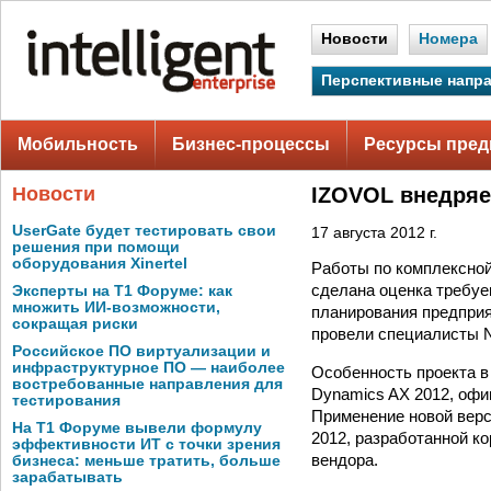
Новости
Номера
Перспективные напр
Мобильность
Бизнес-процессы
Ресурсы пред
Новости
IZOVOL внедряе
UserGate будет тестировать свои
17 августа 2012 г.
решения при помощи
оборудования Xinertel
Работы по комплексной
сделана оценка требуе
Эксперты на Т1 Форуме: как
множить ИИ-возможности,
планирования предприя
сокращая риски
провели специалисты N
Российское ПО виртуализации и
инфраструктурное ПО — наиболее
Особенность проекта в
востребованные направления для
Dynamics AX 2012, офи
тестирования
Применение новой верс
На Т1 Форуме вывели формулу
2012, разработанной к
эффективности ИТ с точки зрения
вендора.
бизнеса: меньше тратить, больше
зарабатывать