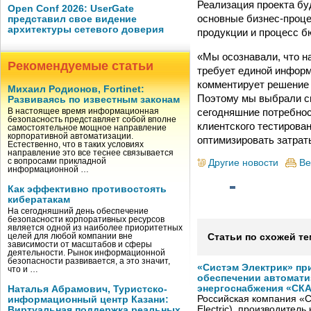
Реализация проекта бу
Open Conf 2026: UserGate
основные бизнес-проце
представил свое видение
архитектуры сетевого доверия
продукции и процесс бю
«Мы осознавали, что н
Рекомендуемые статьи
требует единой инфор
комментирует решение 
Михаил Родионов, Fortinet:
Поэтому мы выбрали си
Развиваясь по известным законам
сегодняшние потребнос
В настоящее время информационная
безопасность представляет собой вполне
клиентского тестирован
самостоятельное мощное направление
корпоративной автоматизации.
оптимизировать затрат
Естественно, что в таких условиях
направление это все теснее связывается
с вопросами прикладной
Другие новости
Ве
информационной …
Как эффективно противостоять
кибератакам
На сегодняшний день обеспечение
безопасности корпоративных ресурсов
является одной из наиболее приоритетных
целей для любой компании вне
Статьи по схожей те
зависимости от масштабов и сферы
деятельности. Рынок информационной
безопасности развивается, а это значит,
«Систэм Электрик» пр
что и …
обеспечении автомати
энергоснабжения «СК
Наталья Абрамович, Туристско-
Российская компания «С
информационный центр Казани:
Electric), производител
Виртуальная поддержка реальных