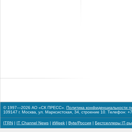
© 1997—2026 АО «СК ПРЕСС».
Политика конфиденциальности п
109147 г. Москва, ул. Марксистская, 34, строение 10. Телефон: +7
ITRN
|
IT Channel News
|
itWeek
|
Byte/Россия
|
Бестселлеры IT-ры