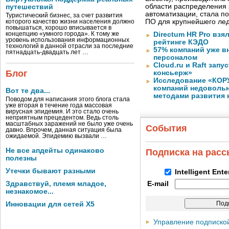
области распределения 
путешествий
автоматизации, стала п
Туристический бизнес, за счет развития
ПО для крупнейшего лед
которого качество жизни населения должно
повышаться, хорошо вписывается в
концепцию «умного города». К тому же
Directum HR Pro взя
уровень использования информационных
рейтинге КЭДО
технологий в данной отрасли за последние
57% компаний уже в
пятнадцать-двадцать лет …
персоналом
Cloud.ru и Raft запу
Блог
консьерж»
Исследование «КОРУ
компаний недоволь
Вот те два...
методами развития 
Поводом для написания этого блога стала
уже вторая в течение года массовая
вирусная эпидемия. И это стало очень
неприятным прецедентом. Ведь столь
масштабных заражений не было уже очень
События
давно. Впрочем, данная ситуация была
ожидаемой. Эпидемию вызвали …
Не все апдейты одинаково
Подписка на рас
полезны
Утечки бывают разными
Intelligent Ent
Здравствуй, племя младое,
E-mail
незнакомое...
Инновации для сетей X5
Управление подписко