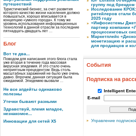
IDF Eurasia объеди
путешествий
группу под брендом
Исследование КРОК:
Туристический бизнес, за счет развития
которого качество жизни населения должно
ритейлеров стали б
повышаться, хорошо вписывается в
2025 году
концепцию «умного города». К тому же
«Инфосистемы Дже
уровень использования информационных
партнер компании «
технологий в данной отрасли за последние
пятнадцать-двадцать лет …
процессинговых си
Маркетплейс «Диско
монетизацию и рас
Блог
для продавцов и ко
Вот те два...
Поводом для написания этого блога стала
уже вторая в течение года массовая
События
вирусная эпидемия. И это стало очень
неприятным прецедентом. Ведь столь
масштабных заражений не было уже очень
давно. Впрочем, данная ситуация была
Подписка на рас
ожидаемой. Эпидемию вызвали …
Не все апдейты одинаково
Intelligent Ent
полезны
E-mail
Утечки бывают разными
Здравствуй, племя младое,
незнакомое...
Управление подписко
Инновации для сетей X5