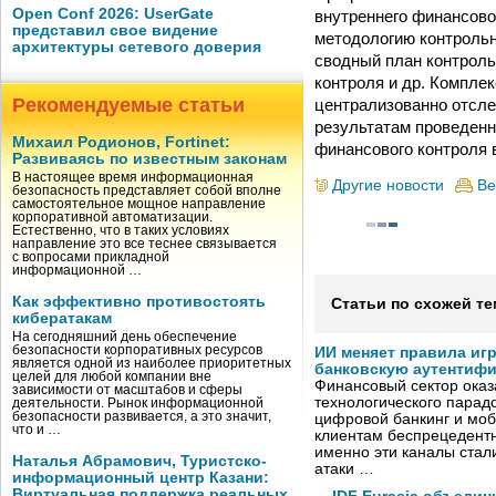
Open Conf 2026: UserGate
внутреннего финансово
представил свое видение
методологию контрольн
архитектуры сетевого доверия
сводный план контроль
контроля и др. Компле
Рекомендуемые статьи
централизованно отсле
результатам проведенн
Михаил Родионов, Fortinet:
финансового контроля в
Развиваясь по известным законам
В настоящее время информационная
Другие новости
Ве
безопасность представляет собой вполне
самостоятельное мощное направление
корпоративной автоматизации.
Естественно, что в таких условиях
направление это все теснее связывается
с вопросами прикладной
информационной …
Как эффективно противостоять
Статьи по схожей те
кибератакам
На сегодняшний день обеспечение
безопасности корпоративных ресурсов
ИИ меняет правила иг
является одной из наиболее приоритетных
банковскую аутентиф
целей для любой компании вне
Финансовый сектор оказ
зависимости от масштабов и сферы
технологического парадо
деятельности. Рынок информационной
безопасности развивается, а это значит,
цифровой банкинг и мо
что и …
клиентам беспрецедентн
именно эти каналы стал
Наталья Абрамович, Туристско-
атаки …
информационный центр Казани:
Виртуальная поддержка реальных