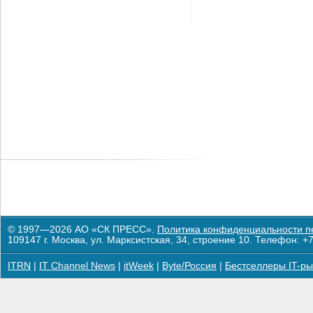
© 1997—2026 АО «СК ПРЕСС».
Политика конфиденциальности п
109147 г. Москва, ул. Марксистская, 34, строение 10. Телефон: +7
ITRN
|
IT Channel News
|
itWeek
|
Byte/Россия
|
Бестселлеры IT-ры