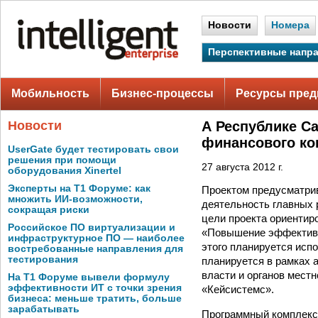
Новости
Номера
Перспективные напр
Мобильность
Бизнес-процессы
Ресурсы пред
Новости
А Республике С
финансового ко
UserGate будет тестировать свои
решения при помощи
27 августа 2012 г.
оборудования Xinertel
Эксперты на Т1 Форуме: как
Проектом предусматрив
множить ИИ-возможности,
деятельность главных
сокращая риски
цели проекта ориентир
Российское ПО виртуализации и
«Повышение эффективн
инфраструктурное ПО — наиболее
этого планируется исп
востребованные направления для
тестирования
планируется в рамках 
власти и органов мест
На Т1 Форуме вывели формулу
эффективности ИТ с точки зрения
«Кейсистемс».
бизнеса: меньше тратить, больше
зарабатывать
Программный комплекс 