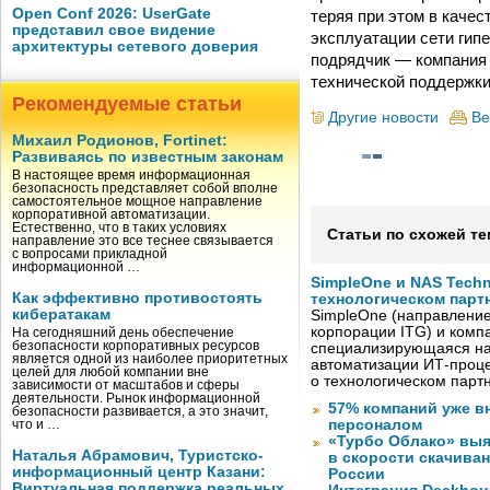
Open Conf 2026: UserGate
теряя при этом в каче
представил свое видение
эксплуатации сети гип
архитектуры сетевого доверия
подрядчик — компания 
технической поддержки
Рекомендуемые статьи
Другие новости
Ве
Михаил Родионов, Fortinet:
Развиваясь по известным законам
В настоящее время информационная
безопасность представляет собой вполне
самостоятельное мощное направление
корпоративной автоматизации.
Естественно, что в таких условиях
Статьи по схожей те
направление это все теснее связывается
с вопросами прикладной
информационной …
SimpleOne и NAS Tech
Как эффективно противостоять
технологическом парт
кибератакам
SimpleOne (направление
корпорации ITG) и комп
На сегодняшний день обеспечение
безопасности корпоративных ресурсов
специализирующаяся на
является одной из наиболее приоритетных
автоматизации ИТ-проце
целей для любой компании вне
о технологическом парт
зависимости от масштабов и сферы
деятельности. Рынок информационной
57% компаний уже в
безопасности развивается, а это значит,
персоналом
что и …
«Турбо Облако» выя
Наталья Абрамович, Туристско-
в скорости скачива
информационный центр Казани:
России
Виртуальная поддержка реальных