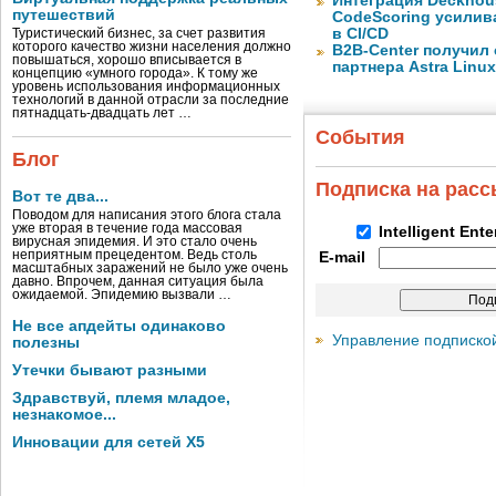
Интеграция Deckhous
путешествий
CodeScoring усилив
в CI/CD
Туристический бизнес, за счет развития
которого качество жизни населения должно
B2B-Center получил 
повышаться, хорошо вписывается в
партнера Astra Linux
концепцию «умного города». К тому же
уровень использования информационных
технологий в данной отрасли за последние
пятнадцать-двадцать лет …
События
Блог
Подписка на рас
Вот те два...
Поводом для написания этого блога стала
уже вторая в течение года массовая
Intelligent Ent
вирусная эпидемия. И это стало очень
неприятным прецедентом. Ведь столь
E-mail
масштабных заражений не было уже очень
давно. Впрочем, данная ситуация была
ожидаемой. Эпидемию вызвали …
Не все апдейты одинаково
Управление подписко
полезны
Утечки бывают разными
Здравствуй, племя младое,
незнакомое...
Инновации для сетей X5