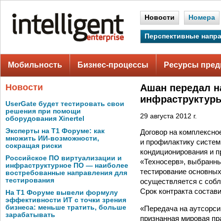
Новости
Номера
Перспективные напр
Мобильность
Бизнес-процессы
Ресурсы пред
Новости
Ашан передал н
инфраструктур
UserGate будет тестировать свои
решения при помощи
29 августа 2012 г.
оборудования Xinertel
Эксперты на Т1 Форуме: как
Договор на комплексно
множить ИИ-возможности,
и профилактику систем
сокращая риски
кондиционирования и п
Российское ПО виртуализации и
«Техносерв», выбранны
инфраструктурное ПО — наиболее
тестирование основных
востребованные направления для
тестирования
осуществляется с собл
Срок контракта состави
На Т1 Форуме вывели формулу
эффективности ИТ с точки зрения
бизнеса: меньше тратить, больше
«Передача на аутсорс
зарабатывать
признанная мировая пр