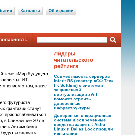
бытия
Каталоги
Об издании
зопасность
Лидеры
читательского
рейтинга
й теме «Мир будущего
Совместимость серверов
рналисты, ИТ-
Inferit RS (кластер «СФ Тех»
 мнением о том, какие
ГК Softline) с системой
защищенной
виртуализации zVirt
поможет строить
его футуриста
доверенные
лых фантазий станут
инфраструктуры
ся приспосабливаться
Доверенная операционная
ю, в ближайшие 20 лет
система и современные
средства защиты: Astra
ания. Автомобили
Linux и Dallas Lock прошли
 будут создавать
испытания