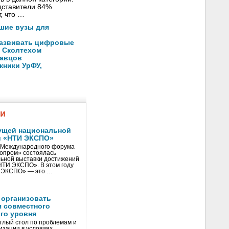
дставители 84%
, что …
шие вузы для
развивать цифровые
о Сколтехом
давцов
кники УрФУ,
жи
ущей национальной
и «НТИ ЭКСПО»
V Международного форума
нопром» состоялась
ьной выставки достижений
«НТИ ЭКСПО». В этом году
И ЭКСПО» — это …
 организовать
я совместного
го уровня
глый стол по проблемам и
зации в условиях