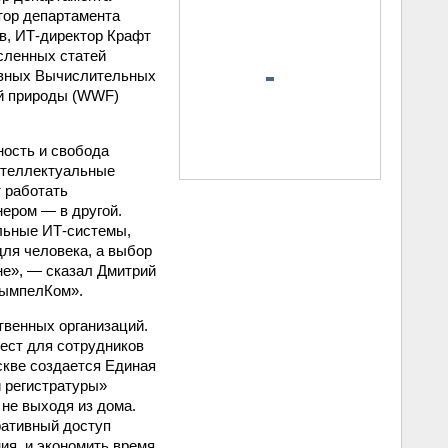
тор департамента
в, ИТ-директор Крафт
исленных статей
ивных Вычислительных
ой природы (WWF)
ность и свобода
Интеллектуальные
 работать
нером — в другой.
ельные ИТ-системы,
ля человека, а выбор
не», — сказал Дмитрий
ВымпелКом».
твенных организаций.
ест для сотрудников
скве создается Единая
 регистратуры»
не выходя из дома.
ративный доступ
ия, и экономить время