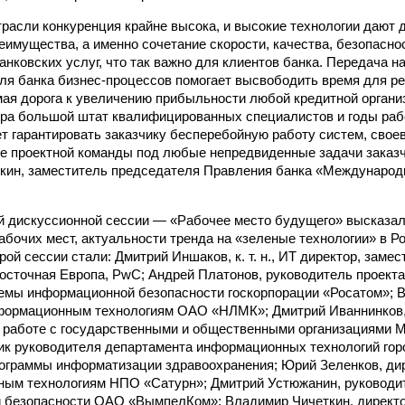
трасли конкуренция крайне высока, и высокие технологии дают
еимущества, а именно сочетание скорости, качества, безопасно
нковских услуг, что так важно для клиентов банка. Передача н
я банка бизнес-процессов помогает высвободить время для р
ямая дорога к увеличению прибыльности любой кредитной органи
ра большой штат квалифицированных специалистов и годы раб
жет гарантировать заказчику бесперебойную работу систем, сво
 проектной команды под любые непредвиденные задачи заказч
кин, заместитель председателя Правления банка «Междунаро
й дискуссионной сессии — «Рабочее место будущего» высказал
абочих мест, актуальности тренда на «зеленые технологии» в Ро
ой сессии стали: Дмитрий Иншаков, к. т. н., ИТ директор, замес
осточная Европа, PwC; Андрей Платонов, руководитель проекта
емы информационной безопасности госкорпорации «Росатом»; В
нформационным технологиям ОАО «НЛМК»; Дмитрий Иваннинков,
 работе с государственными и общественными организациями Mi
ик руководителя департамента информационных технологий гор
ограммы информатизации здравоохранения; Юрий Зеленков, ди
ным технологиям НПО «Сатурн»; Дмитрий Устюжанин, руководи
 безопасности ОАО «ВымпелКом»; Владимир Чичеткин, директо