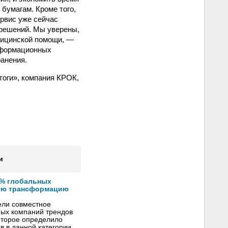
бумагам. Кроме того,
рвис уже сейчас
 решений. Мы уверены,
дицинской помощи, —
нформационных
анения.
оги», компания КРОК,
и
4% глобальных
ую трансформацию
ели совместное
ных компаний трендов
оторое определило
в в данной категории.