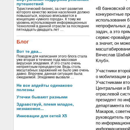
путешествий
«В банковской о
Туристический бизнес, за счет развития
которого качество жизни населения должно
конкурентные пр
повышаться, хорошо вписывается в
использования ба
концепцию «умного города». К тому же
уровень использования информационных
непрофильных дл
технологий в данной отрасли за последние
пятнадцать-двадцать лет …
задач, а это пр
сервис-провайде
Блог
а значит, он мо
масштабирование
Вот те два...
Вячеслав Шабай
Поводом для написания этого блога стала
Клуб».
уже вторая в течение года массовая
вирусная эпидемия. И это стало очень
неприятным прецедентом. Ведь столь
Участники второ
масштабных заражений не было уже очень
давно. Впрочем, данная ситуация была
о мобилизации р
ожидаемой. Эпидемию вызвали …
Участниками втор
Не все апдейты одинаково
Центральная и В
полезны
отраслевой сист
Утечки бывают разными
президент по и
Здравствуй, племя младое,
департамента по
незнакомое...
Макаров, советн
Инновации для сетей X5
руководитель пр
по информацион
информационной