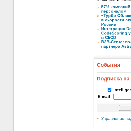
57% компаний
персоналом
«Турбо Облак
в скорости с
России
Интеграция De
CodeScoring 
в CI/CD
B2B-Center по
партнера Astr
События
Подписка на
Intellig
E-mail
Управление по