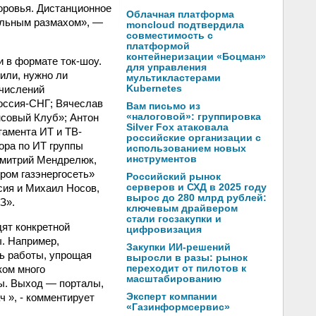
оровья. Дистанционное
Облачная платформа
иальным размахом», —
moncloud подтвердила
совместимость с
платформой
контейнеризации «Боцман»
и в формате ток-шоу.
для управления
или, нужно ли
мультикластерами
ычислений
Kubernetes
Россия-СНГ; Вячеслав
Вам письмо из
совый Клуб»; Антон
«налоговой»: группировка
Silver Fox атаковала
тамента ИТ и ТВ-
российские организации с
ора по ИТ группы
использованием новых
Дмитрий Мендрелюк,
инструментов
ром газэнергосеть»
Российский рынок
сия и Михаил Носов,
серверов и СХД в 2025 году
вырос до 280 млрд рублей:
З».
ключевым драйвером
стали госзакупки и
дят конкретной
цифровизация
ы. Например,
Закупки ИИ-решений
ь работы, упрощая
выросли в разы: рынок
ком много
переходит от пилотов к
масштабированию
ты. Выход — порталы,
 », - комментирует
Эксперт компании
«Газинформсервис»