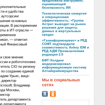
предложила инструмент,
оценивающий
 дополнительные
безопасность ИИ
сти и удобства
Технологическая синергия
а аутсорсинг
и операционная
ешения основных
эффективность: «Группа
Астра» выводит на рынок
зации. В распоряжении
решение для защиты
оты в ИТ-отрасли —
данных в виртуальных
евременное
средах
ика», — отметил
«Газинформсервис» и РЕД
дный Финансовый
СОФТ подтвердили
совместимость Ankey IDM и
РЕД АДМ Промышленная
редакция 2.0
и свое мнение
БФТ-Холдинг
ссии и робототехнике.
модернизировал
титель CIO по региону
информационную систему
 по созданию единой
Алтайкрайимущества
адим Урьяс, вице-
Мы в социальных
 директор
сетях
crosoft; Владимир
ода Москвы,
ректор
тель департамента
р департамента