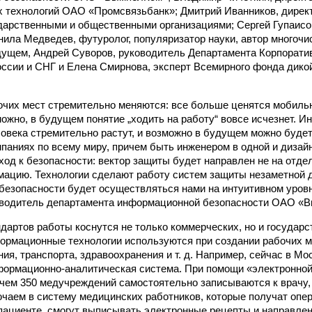
 технологий ОАО «Промсвязьбанк»; Дмитрий Иванников, дирек
ударственными и общественными организациями; Сергей Гупаисо
нила Медведев, футуролог, популяризатор науки, автор многоч
дущем, Андрей Суворов, руководитель Департамента Корпорат
оссии и СНГ и Елена Смирнова, эксперт Всемирного фонда дик
чих мест стремительно меняются: все больше ценятся мобиль
ожно, в будущем понятие „ходить на работу“ вовсе исчезнет. 
овека стремительно растут, и возможно в будущем можно будет
мпаниях по всему миру, причем быть инженером в одной и дизай
ход к безопасности: вектор защиты будет направлен не на отд
мацию. Технологии сделают работу систем защиты незаметной д
безопасности будет осуществляться нами на интуитивном уров
оводитель департамента информационной безопасности ОАО «
дартов работы коснутся не только коммерческих, но и государс
ормационные технологии используются при создании рабочих м
ия, транспорта, здравоохранения и т. д. Например, сейчас в Мо
ормационно-аналитическая система. При помощи «электронной
чем 350 медучреждений самостоятельно записываются к врачу, 
чаем в систему медицинских работников, которые получат опе
пациенте, смогут выписывать электронные рецепты и направлен