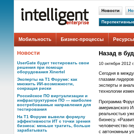
Новости
Но
Перспективные
Мобильность
Бизнес-процессы
Ресурсы
Новости
Назад в бу
UserGate будет тестировать свои
10 октября 2012 г
решения при помощи
оборудования Xinertel
Сегодня в межд
глазами лидеров
Эксперты на Т1 Форуме: как
множить ИИ-возможности,
эксперты и анал
сокращая риски
технологии изме
Российское ПО виртуализации и
инфраструктурное ПО — наиболее
Программа Форум
востребованные направления для
американского И
тестирования
реальностью уже
На Т1 Форуме вывели формулу
бизнесу. «Разви
эффективности ИТ с точки зрения
человечество пе
бизнеса: меньше тратить, больше
зарабатывать
с автономным уп