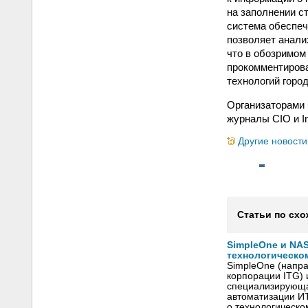
на заполнении с
система обеспеч
позволяет анали
что в обозримом
прокомментиров
технологий горо
Организаторами 
журналы CIO и Int
Другие новости
Статьи по схо
SimpleOne и NAS
технологическо
SimpleOne (напр
корпорации ITG) 
специализирующа
автоматизации И
о технологическо