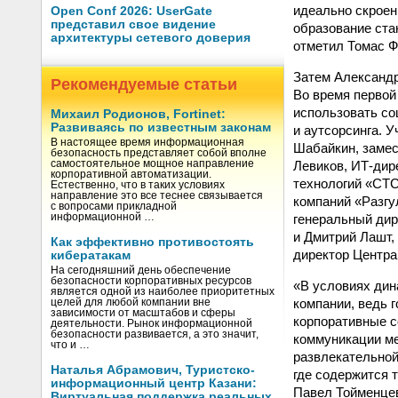
идеально скроен
Open Conf 2026: UserGate
представил свое видение
образование ста
архитектуры сетевого доверия
отметил Томас Ф
Затем Александр
Рекомендуемые статьи
Во время первой
использовать со
Михаил Родионов, Fortinet:
Развиваясь по известным законам
и аутсорсинга. 
В настоящее время информационная
Шабайкин, заме
безопасность представляет собой вполне
Левиков, ИТ-дир
самостоятельное мощное направление
корпоративной автоматизации.
технологий «CTC
Естественно, что в таких условиях
направление это все теснее связывается
компаний «Разгу
с вопросами прикладной
генеральный дир
информационной …
и Дмитрий Лашт,
Как эффективно противостоять
директор Центр
кибератакам
На сегодняшний день обеспечение
безопасности корпоративных ресурсов
«В условиях дин
является одной из наиболее приоритетных
компании, ведь 
целей для любой компании вне
зависимости от масштабов и сферы
корпоративные с
деятельности. Рынок информационной
безопасности развивается, а это значит,
коммуникации ме
что и …
развлекательной
Наталья Абрамович, Туристско-
где содержится 
информационный центр Казани:
Павел Тойменцев
Виртуальная поддержка реальных