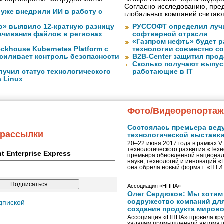
Согласно исследованию, пре
 уже внедрили ИИ в работу с
глобальных компаний считают
о» выявило 12-кратную разницу
РУССОФТ определил луч
качивания файлов в регионах
софтверной отрасли
«Газпром нефть» будет 
ckhouse Kubernetes Platform с
технологии совместно с
усиливает контроль безопасности
B2B-Center защитил про
Сколько получают выпус
лучил статус технологического
работающие в IT
a Linux
Фото/Видеорепорта
Состоялась премьера вед
 рассылки
технологической выставк
20–22 июня 2017 года в рамках 
технологического развития «Тех
ent Enterprise Express
премьера обновленной национал
науки, технологий и инноваций 
она обрела новый формат: «НТ
Ассоциация «НППА»
Олег Сердюков: Мы хотим
содружество компаний дл
дпиской
создания продукта мирово
Ассоциация «НППА» провела кру
задачам промышленной автомати