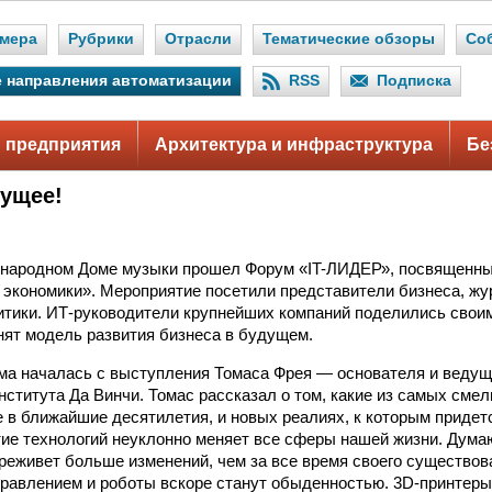
мера
Рубрики
Отрасли
Тематические обзоры
Со
 направления автоматизации
RSS
Подписка
 предприятия
Архитектура и инфраструктура
Бе
дущее!
.
ународном Доме музыки прошел Форум «IT-ЛИДЕР», посвященны
 экономики». Мероприятие посетили представители бизнеса, жу
итики. ИТ-руководители крупнейших компаний поделились своим
нят модель развития бизнеса в будущем.
а началась с выступления Томаса Фрея — основателя и ведущ
нститута Да Винчи. Томас рассказал о том, какие из самых сме
 в ближайшие десятилетия, и новых реалиях, к которым придет
тие технологий неуклонно меняет все сферы нашей жизни. Дума
реживет больше изменений, чем за все время своего существов
равлением и роботы вскоре станут обыденностью. 3D-принтеры