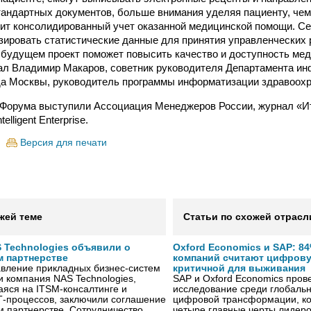
тандартных документов, больше внимания уделяя пациенту, чем 
ит консолидированный учет оказанной медицинской помощи. Се
зировать статистические данные для принятия управленческих
 будущем проект поможет повысить качество и доступность ме
ал Владимир Макаров, советник руководителя Департамента и
да Москвы, руководитель программы информатизации здравоохр
Форума выступили Ассоциация Менеджеров России, журнал «Ит
elligent Enterprise.
Версия для печати
жей теме
Статьи по схожей отрасл
 Technologies объявили о
Oxford Economics и SAP: 8
м партнерстве
компаний считают цифров
авление прикладных бизнес-систем
критичной для выживания
и компания NAS Technologies,
SAP и Oxford Economics пров
яся на ITSM-консалтинге и
исследование среди глобаль
Т-процессов, заключили соглашение
цифровой трансформации, к
м партнерстве. Сотрудничество …
четыре главные черты лидеро