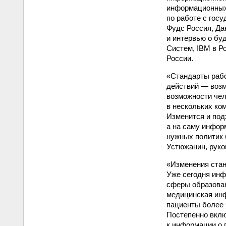
информационных
по работе с гос
Фудс Россия, Да
и интервью о бу
Систем, IBM в Р
России.
«Стандарты рабо
действий — возм
возможности чел
в нескольких ко
Изменится и под
а на саму инфор
нужных политик 
Устюжанин, рук
«Изменения стан
Уже сегодня инф
сферы образован
медицинская инф
пациенты более 
Постепенно вклю
к информации о 