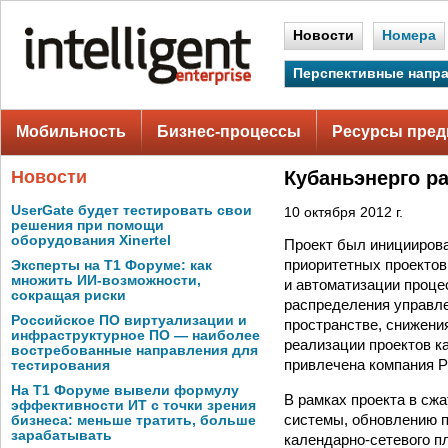
Новости
Номера
Перспективные напр
Мобильность
Бизнес-процессы
Ресурсы пред
Новости
Кубаньэнерго р
UserGate будет тестировать свои
10 октября 2012 г.
решения при помощи
оборудования Xinertel
Проект был инициирова
приоритетных проектов
Эксперты на Т1 Форуме: как
множить ИИ-возможности,
и автоматизации проце
сокращая риски
распределения управл
Российское ПО виртуализации и
пространстве, снижени
инфраструктурное ПО — наиболее
реализации проектов к
востребованные направления для
привлечена компания P
тестирования
На Т1 Форуме вывели формулу
В рамках проекта в сж
эффективности ИТ с точки зрения
системы, обновлению п
бизнеса: меньше тратить, больше
зарабатывать
календарно-сетевого п