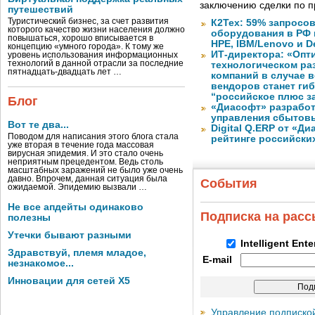
заключению сделки по 
путешествий
Туристический бизнес, за счет развития
К2Тех: 59% запросов
которого качество жизни населения должно
оборудования в РФ 
повышаться, хорошо вписывается в
HPE, IBM/Lenovo и De
концепцию «умного города». К тому же
ИТ-директора: «Оп
уровень использования информационных
технологий в данной отрасли за последние
технологическом ра
пятнадцать-двадцать лет …
компаний в случае 
вендоров станет ги
“российское плюс з
Блог
«Диасофт» разработ
управления сбытов
Вот те два...
Digital Q.ERP от «Д
Поводом для написания этого блога стала
рейтинге российски
уже вторая в течение года массовая
вирусная эпидемия. И это стало очень
неприятным прецедентом. Ведь столь
масштабных заражений не было уже очень
давно. Впрочем, данная ситуация была
События
ожидаемой. Эпидемию вызвали …
Не все апдейты одинаково
Подписка на рас
полезны
Утечки бывают разными
Intelligent Ent
Здравствуй, племя младое,
E-mail
незнакомое...
Инновации для сетей X5
Управление подписко