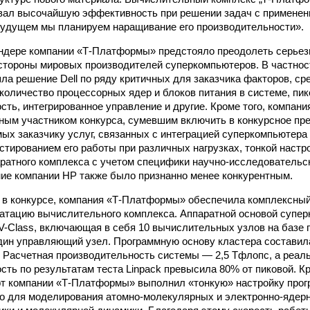
ал высочайшую эффективность при решении задач с применени
удущем мы планируем наращивание его производительности».
ндере компании «Т-Платформы» предстояло преодолеть серьез
стороны мировых производителей суперкомпьютеров. В частнос
ла решение Dell по ряду критичных для заказчика факторов, ср
 количество процессорных ядер и блоков питания в системе, пи
сть, интегрированное управление и другие. Кроме того, компа
ным участником конкурса, сумевшим включить в конкурсное п
ых заказчику услуг, связанных с интеграцией суперкомпьютера
естированием его работы при различных нагрузках, тонкой настр
ратного комплекса с учетом специфики научно-исследовательск
ие компании HP также было признанно менее конкурентным.
в конкурсе, компания «Т-Платформы» обеспечила комплексный
уатацию вычислительного комплекса. Аппаратной основой супе
V-Class,
включающая в себя 10 вычислительных узлов на базе
один управляющий узел. Программную основу кластера составил
 Расчетная производительность системы — 2,5 Тфлопс, а реал
сть по результатам теста Linpack превысила 80% от пиковой. Кр
рт компании «Т-Платформы» выполнил «тонкую» настройку прог
о для моделирования атомно-молекулярных и электронно-ядер