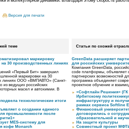
ики и молекулярной динамики. Благодаря этому скорость работ
Версия для печати
жей теме
Статьи по схожей отрасл
оматизировал маркировку
GreenData расширяет парт
 на 30 производственных линиях
для российских университ
Компания GreenData, российс
ешений «Первый Бит» завершил
code платформы, объявляет 
шленной маркировки на 30
партнерских возможностей дл
х линиях ООО «ВМПАВТО» (Санкт-
программа объединяет совре
го из ведущих российских
проектное обучение и взаимо
оторных масел и автохимии. В
«Софтлайн Решения» (ГК S
Ирбитскому политехнику
 подвела технологические итоги
инфраструктуру и получ
рамках сервиса Softline E
бъявляет о создании единого
Финансовый университет
для промышленности после
договорились о сотрудн
оритм1»
образовательной и науч
изует MES-систему для
На защите культуры
я кофе Monarch
Совместный проект МФТИ 