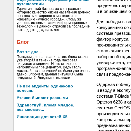
путешествий
продемонстриров
Туристический бизнес, за счет развития
и в ближайшем б
которого качество жизни населения должно
повышаться, хорошо вписывается в
концепцию «умного города». К тому же
Для победы в те
уровень использования информационных
технологий в данной отрасли за последние
конкуренцию со 
пятнадцать-двадцать лет …
система превзош
фактор корпуса,
Блог
производительно
стала единствен
Вот те два...
набор необходим
Поводом для написания этого блога стала
уже вторая в течение года массовая
университета, т
вирусная эпидемия. И это стало очень
неприятным прецедентом. Ведь столь
программно-аппа
масштабных заражений не было уже очень
связи предложен
давно. Впрочем, данная ситуация была
ожидаемой. Эпидемию вызвали …
Одержав победу 
Не все апдейты одинаково
и вводу в экспл
полезны
система T-Blade
Утечки бывают разными
Opteron 6238 и 
Здравствуй, племя младое,
система CentOS.
незнакомое...
производительно
Инновации для сетей X5
контракта экспе
предназначенног