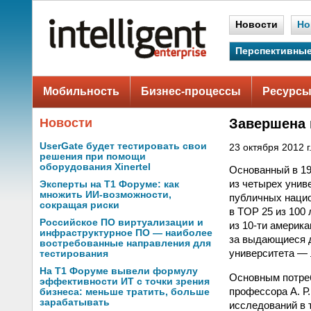
Новости
Но
Перспективные
Мобильность
Бизнес-процессы
Ресурсы
Новости
Завершена 
UserGate будет тестировать свои
23 октября 2012 г
решения при помощи
оборудования Xinertel
Основанный в 19
из четырех унив
Эксперты на Т1 Форуме: как
множить ИИ-возможности,
публичных нацио
сокращая риски
в TOP 25 из 100
Российское ПО виртуализации и
из
10-ти
американ
инфраструктурное ПО — наиболее
за выдающиеся д
востребованные направления для
университета — 
тестирования
На Т1 Форуме вывели формулу
Основным потре
эффективности ИТ с точки зрения
профессора А. Р
бизнеса: меньше тратить, больше
зарабатывать
исследований в 