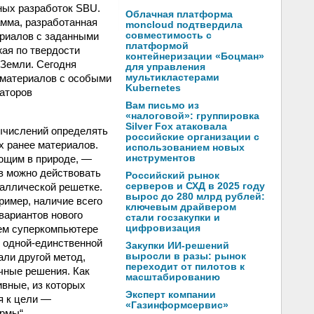
ных разработок SBU.
Облачная платформа
амма, разработанная
moncloud подтвердила
ериалов с заданными
совместимость с
платформой
жая по твердости
контейнеризации «Боцман»
 Земли. Сегодня
для управления
 материалов с особыми
мультикластерами
Kubernetes
саторов
Вам письмо из
«налоговой»: группировка
Silver Fox атаковала
ычислений определять
российские организации с
х ранее материалов.
использованием новых
ующим в природе, —
инструментов
в можно действовать
Российский рынок
аллической решетке.
серверов и СХД в 2025 году
вырос до 280 млрд рублей:
ример, наличие всего
ключевым драйвером
вариантов нового
стали госзакупки и
шем суперкомпьютере
цифровизация
я одной-единственной
Закупки ИИ-решений
ли другой метод,
выросли в разы: рынок
переходит от пилотов к
чные решения. Как
масштабированию
ивные, из которых
Эксперт компании
я к цели —
«Газинформсервис»
ормы“