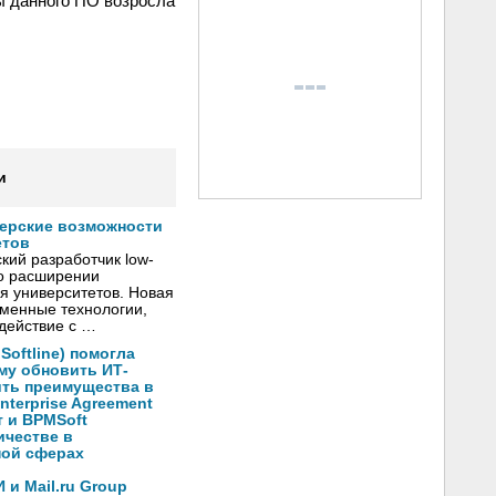
ы данного ПО возросла
и
нерские возможности
етов
кий разработчик low-
о расширении
я университетов. Новая
менные технологии,
действие с …
oftline) помогла
му обновить ИТ-
ить преимущества в
nterprise Agreement
 и BPMSoft
ичестве в
ной сферах
и Mail.ru Group