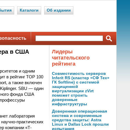
бытия
Каталоги
Об издании
зопасность
ера в США
Лидеры
читательского
рейтинга
рситетов и одним
Совместимость серверов
ит в рейтинг TOP 100
Inferit RS (кластер «СФ Тех»
ort, а также включен
ГК Softline) с системой
защищенной
Kiplinger. SBU — один
виртуализации zVirt
учного фонда США
поможет строить
е профессуры
доверенные
инфраструктуры
Доверенная операционная
анет лаборатория
система и современные
средства защиты: Astra
 научно-практических
Linux и Dallas Lock прошли
ер компании «Т-
испытания