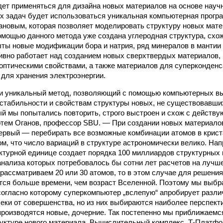
т применяться для дизайна новых материалов на основе науч
х задач будет использоваться уникальная компьютерная прогр
новым, которая позволяет моделировать структуру новых мат
омощью данного метода уже создана углеродная структура, схо
ыты новые модификации бора и натрия, ряд минералов в мантии
ивно работает над созданием новых сверхтвердых материалов,
оптическими свойствами, а также материалов для суперконден
 для хранения электроэнергии.
и уникальный метод, позволяющий с помощью компьютерных в
стабильности и свойствам структуры новых, не существовавши
ый мы попытались повторить, строго выстроен и схож с действ
тем Оганов, профессор SBU. — При создании новых материало
ервый — перебирать все возможные комбинации атомов в крист
ом, что число вариаций в структуре астрономически велико. Нап
уктурной единице создает порядка 100 миллиардов структурных 
анализа которых потребовалось бы сотни лет расчетов на луч
 рассматриваем 20 или 30 атомов, то в этом случае для решени
тся больше времени, чем возраст Вселенной. Поэтому мы выбра
огласно которому суперкомпьютер „вслепую“ апробирует разли
леки от совершенства, но из них выбираются наиболее перспект
производятся новые, дочерние. Так постепенно мы приближаемс
уктуре нового материала. Вычислительный комплекс „Т-Платф