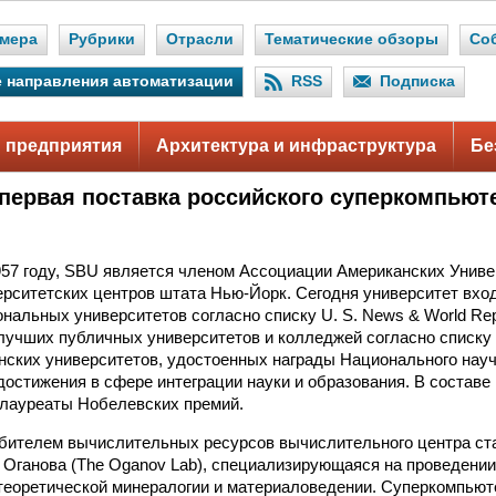
мера
Рубрики
Отрасли
Тематические обзоры
Со
 направления автоматизации
RSS
Подписка
 предприятия
Архитектура и инфраструктура
Бе
первая поставка российского суперкомпьют
.
57 году, SBU является членом Ассоциации Американских Униве
ерситетских центров штата Нью-Йорк. Сегодня университет вход
нальных университетов согласно списку U. S. News & World Rep
 лучших публичных университетов и колледжей согласно списку 
ских университетов, удостоенных награды Национального на
остижения в сфере интеграции науки и образования. В состав
лауреаты Нобелевских премий.
бителем вычислительных ресурсов вычислительного центра ст
. Оганова (The Oganov Lab), специализирующаяся на проведении
теоретической минералогии и материаловедении. Суперкомпьют