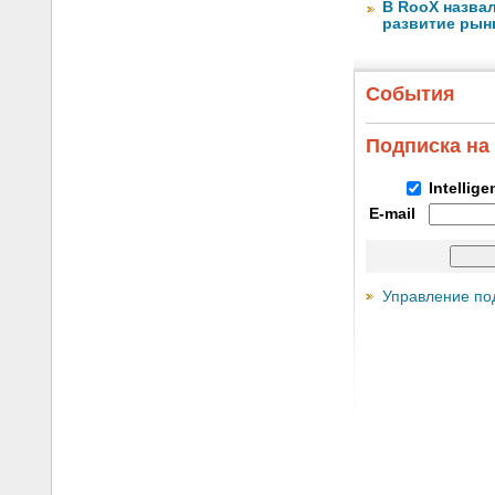
В RooX назва
развитие рынка
События
Подписка на
Intellig
E-mail
Управление по