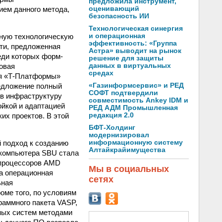
предложила инструмент,
ем данного метода,
оценивающий
безопасность ИИ
Технологическая синергия
ную технологическую
и операционная
эффективность: «Группа
ти, предложенная
Астра» выводит на рынок
еди которых форм-
решение для защиты
ковая
данных в виртуальных
средах
ния «Т-Платформы»
редложение полный
«Газинформсервис» и РЕД
СОФТ подтвердили
 в инфраструктуру
совместимость Ankey IDM и
ойкой и адаптацией
РЕД АДМ Промышленная
их проектов. В этой
редакция 2.0
БФТ-Холдинг
модернизировал
 подход к созданию
информационную систему
Алтайкрайимущества
ркомпьютера SBU стала
 процессоров AMD
Мы в социальных
а операционная
сетях
ьная
оме того, по условиям
раммного пакета VASP,
ных систем методами