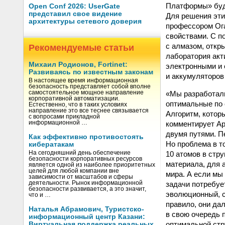
Платформы» буде
Open Conf 2026: UserGate
представил свое видение
Для решения эти
архитектуры сетевого доверия
профессором Ога
свойствами. С п
с алмазом, откр
Рекомендуемые статьи
лаборатория акт
Михаил Родионов, Fortinet:
электронными и 
Развиваясь по известным законам
и аккумуляторов
В настоящее время информационная
безопасность представляет собой вполне
«Мы разработал
самостоятельное мощное направление
корпоративной автоматизации.
оптимальные по 
Естественно, что в таких условиях
направление это все теснее связывается
Алгоритм, котор
с вопросами прикладной
комментирует Ар
информационной …
двумя путями. П
Как эффективно противостоять
Но проблема в т
кибератакам
10 атомов в стр
На сегодняшний день обеспечение
безопасности корпоративных ресурсов
материала, для 
является одной из наиболее приоритетных
целей для любой компании вне
мира. А если мы
зависимости от масштабов и сферы
задачи потребуе
деятельности. Рынок информационной
безопасности развивается, а это значит,
эволюционный, с
что и …
правило, они да
Наталья Абрамович, Туристско-
в свою очередь 
информационный центр Казани:
оптимальной стр
Виртуальная поддержка реальных