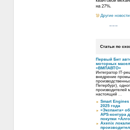
квантовой механ
на 27%.
Другие новости
Статьи по схо
Первый Бит авт
моторных масел
«ВМПАВТО»
Интегратор IT-р
внедрение промы
производственны
Петербург), одно
производителей м
настоящий …
Smart Engines
2025 года
«Экспанта» о
APS-контура 
покупки «Алг
Axenix локал
производител