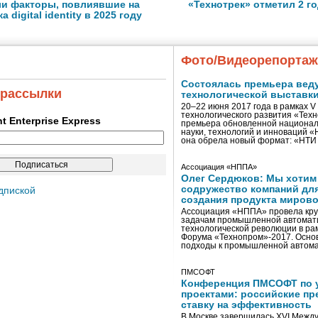
ли факторы, повлиявшие на
«Технотрек» отметил 2 г
 digital identity в 2025 году
Фото/Видеорепорта
Состоялась премьера вед
 рассылки
технологической выставк
20–22 июня 2017 года в рамках 
технологического развития «Тех
ent Enterprise Express
премьера обновленной национал
науки, технологий и инноваций 
она обрела новый формат: «НТ
Ассоциация «НППА»
Олег Сердюков: Мы хотим
содружество компаний дл
дпиской
создания продукта мирово
Ассоциация «НППА» провела кру
задачам промышленной автомати
технологической революции в ра
Форума «Технопром»-2017. Осно
подходы к промышленной автома
ПМСОФТ
Конференция ПМСОФТ по 
проектами: российские пр
ставку на эффективность
В Москве завершилась XVI Межд