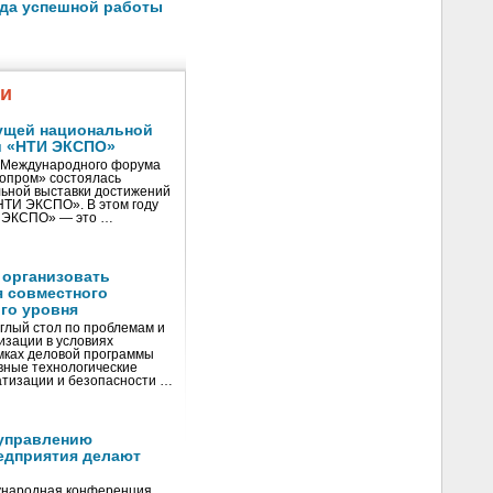
ода успешной работы
жи
ущей национальной
и «НТИ ЭКСПО»
V Международного форума
нопром» состоялась
ьной выставки достижений
«НТИ ЭКСПО». В этом году
И ЭКСПО» — это …
 организовать
я совместного
го уровня
глый стол по проблемам и
зации в условиях
мках деловой программы
вные технологические
тизации и безопасности …
управлению
едприятия делают
ународная конференция