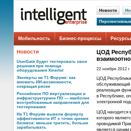
Новости
Но
Перспективные
Мобильность
Бизнес-процессы
Ресурсы
Новости
ЦОД Респуб
взаимоотно
UserGate будет тестировать свои
решения при помощи
22 ноября 2012 г.
оборудования Xinertel
Эксперты на Т1 Форуме: как
ЦОД Республики
множить ИИ-возможности,
обслуживающий 
сокращая риски
реализация функ
Российское ПО виртуализации и
в Республике, о
инфраструктурное ПО — наиболее
электронной под
востребованные направления для
тестирования
ЦОД находится в
На Т1 Форуме вывели формулу
которого являет
эффективности ИТ с точки зрения
бизнеса: меньше тратить, больше
проводимой Пра
зарабатывать
является одним