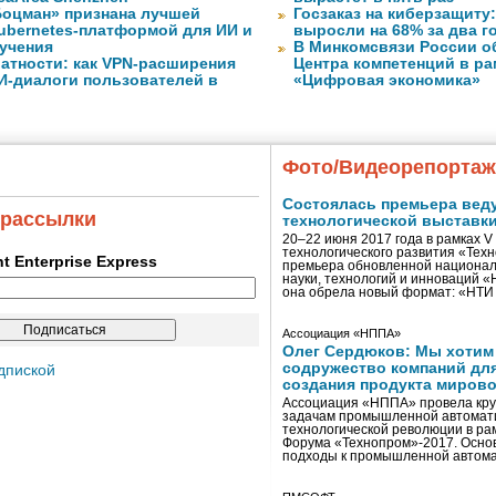
оцман» признана лучшей
Госзаказ на киберзащиту:
ubernetes-платформой для ИИ и
выросли на 68% за два г
учения
В Минкомсвязи России о
атности: как VPN-расширения
Центра компетенций в р
И-диалоги пользователей в
«Цифровая экономика»
Фото/Видеорепорта
Состоялась премьера вед
 рассылки
технологической выставк
20–22 июня 2017 года в рамках 
технологического развития «Тех
ent Enterprise Express
премьера обновленной национал
науки, технологий и инноваций 
она обрела новый формат: «НТ
Ассоциация «НППА»
Олег Сердюков: Мы хотим
содружество компаний дл
дпиской
создания продукта мирово
Ассоциация «НППА» провела кру
задачам промышленной автомати
технологической революции в ра
Форума «Технопром»-2017. Осно
подходы к промышленной автома