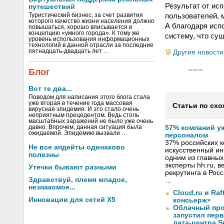
Результат от ис
путешествий
пользователей, 
Туристический бизнес, за счет развития
которого качество жизни населения должно
А благодаря ис
повышаться, хорошо вписывается в
концепцию «умного города». К тому же
систему, что су
уровень использования информационных
технологий в данной отрасли за последние
пятнадцать-двадцать лет …
Другие новости
Блог
Вот те два...
Поводом для написания этого блога стала
уже вторая в течение года массовая
Статьи по схо
вирусная эпидемия. И это стало очень
неприятным прецедентом. Ведь столь
масштабных заражений не было уже очень
давно. Впрочем, данная ситуация была
57% компаний у
ожидаемой. Эпидемию вызвали …
персоналом
37% российских 
Не все апдейты одинаково
искусственный ин
полезны
одним из главных
эксперты hh.ru, 
Утечки бывают разными
рекрутинга в Рос
Здравствуй, племя младое,
…
незнакомое...
Cloud.ru и Ra
Инновации для сетей X5
консьерж»
Облачный про
запустил перв
дата-центра S