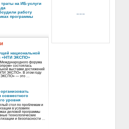
 траты на ИБ-услуги
ода
бсудили работу
амках программы
жи
ущей национальной
и «НТИ ЭКСПО»
V Международного форума
нопром» состоялась
ьной выставки достижений
«НТИ ЭКСПО». В этом году
И ЭКСПО» — это …
 организовать
я совместного
го уровня
глый стол по проблемам и
зации в условиях
мках деловой программы
вные технологические
тизации и безопасности …