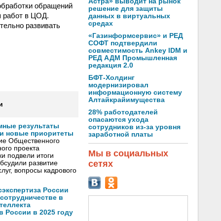
Астра» выводит на рынок
 обработки обращений
решение для защиты
 работ в ЦОД.
данных в виртуальных
средах
тельно развивать
«Газинформсервис» и РЕД
СОФТ подтвердили
совместимость Ankey IDM и
РЕД АДМ Промышленная
редакция 2.0
БФТ-Холдинг
модернизировал
информационную систему
Алтайкрайимущества
и
28% работодателей
опасаются ухода
мные результаты
сотрудников из-за уровня
и новые приоритеты
заработной платы
ние Общественного
ого проекта
Мы в социальных
и подвели итоги
сетях
обсудили развитие
луг, вопросы кадрового
осэкспертиза России
 сотрудничестве в
теллекта
в России в 2025 году