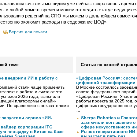
пользования системы мы видим уже сейчас: сократилось время
мы в любой момент времени можем отследить статус ведущихся
пользованию решений на СПО мы можем в дальнейшем самостоя
щественно экономит расходы на содержание ЦОД».
Версия для печати
жей теме
Статьи по схожей отрасл
же внедрили ИИ в работу с
«Цифровая Россия»: систе
цифровой трансформации 
компаний стали чаще применять
В Москве состоялось заседа
теллект в работе и считают это
совета федерального партийн
 успехов 2025 года, выяснили
«Цифровая Россия». Участник
ведущей платформы онлайн-
работы проекта за 2025 год, 
сии. По сравнению с показателями
цифровых государственных ус
…
ft запустили сервис «ИИ-
Sherpa Robotics и Главг
заключили соглашение о
вайдер корпорации ITG
сфере искусственного ин
ую площадку в Китае на базе
Рынок генеративного ИИ 
eaArea Shenzhen
вырастет в пять раз