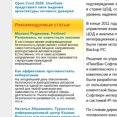
Open Conf 2026: UserGate
подтверждение э
представил свое видение
в стране ЦОД, с
архитектуры сетевого доверия
уровень надежно
В конце 2011 го
Рекомендуемые статьи
управления вза
ЦОД и анализа п
Михаил Родионов, Fortinet:
Развиваясь по известным законам
интеграционное р
В настоящее время информационная
были также испо
безопасность представляет собой вполне
самостоятельное мощное направление
Backup PC.
корпоративной автоматизации.
Естественно, что в таких условиях
направление это все теснее связывается
Решение по упра
с вопросами прикладной
«ПингВин Софтве
информационной …
и комплексного 
Как эффективно противостоять
комплексом и те
кибератакам
были разработан
На сегодняшний день обеспечение
безопасности корпоративных ресурсов
от пользователе
является одной из наиболее приоритетных
целей для любой компании вне
клиентской базы
зависимости от масштабов и сферы
Софтвер» интегр
деятельности. Рынок информационной
безопасности развивается, а это значит,
и системой IP-т
что и …
Наталья Абрамович, Туристско-
По словам дирек
информационный центр Казани:
«позволило конс
Виртуальная поддержка реальных