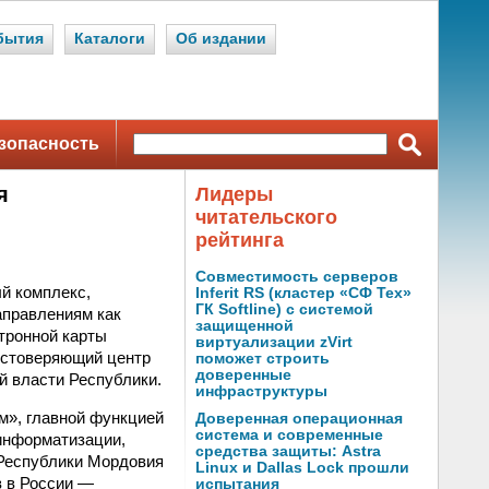
бытия
Каталоги
Об издании
зопасность
я
Лидеры
читательского
рейтинга
Совместимость серверов
й комплекс,
Inferit RS (кластер «СФ Тех»
ГК Softline) с системой
аправлениям как
защищенной
тронной карты
виртуализации zVirt
достоверяющий центр
поможет строить
доверенные
й власти Республики.
инфраструктуры
м», главной функцией
Доверенная операционная
система и современные
 информатизации,
средства защиты: Astra
Республики Мордовия
Linux и Dallas Lock прошли
 в России —
испытания