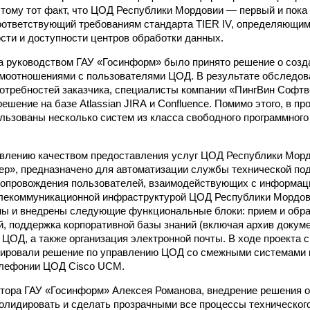
тому тот факт, что ЦОД Республики Мордовии — первый и пока
оответствующий требованиям стандарта TIER IV, определяющи
сти и доступности центров обработки данных.
да руководством ГАУ «Госинформ» было принято решение о соз
имоотношениями с пользователями ЦОД. В результате обследо
отребностей заказчика, специалисты компании «ПингВин Софт
ешение на базе Atlassian JIRА и Confluenсe. Помимо этого, в п
льзованы несколько систем из класса свободного программного 
влению качеством предоставления услуг ЦОД Республики Морд
р», предназначено для автоматизации службы технической по
сопровождения пользователей, взаимодействующих с информац
лекоммуникационной инфраструктурой ЦОД Республики Мордови
ы и внедрены следующие функциональные блоки: прием и обра
й, поддержка корпоративной базы знаний (включая архив докум
 ЦОД, а также организация электронной почты. В ходе проекта
ировали решение по управлению ЦОД со смежными системами м
елефонии ЦОД Cisco UCM.
тора ГАУ «Госинформ» Алексея Романова, внедрение решения 
олидировать и сделать прозрачными все процессы техническо