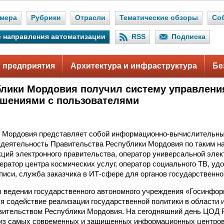
мера
Рубрики
Отрасли
Тематические обзоры
Со
 направления автоматизации
RSS
Подписка
 предприятия
Архитектура и инфраструктура
Бе
лики Мордовия получил систему управлени
шениями с пользователями
 Мордовия представляет собой информационно-вычислительны
деятельность Правительства Республики Мордовия по таким н
ций электронного правительства, оператор универсальной элек
ператор центра космических услуг, оператор социального ТВ, у
писи, служба заказчика в ИТ-сфере для органов государственно
 ведении государственного автономного учреждения «Госинфор
ся содействие реализации государственной политики в области
вительством Республики Мордовия. На сегодняшний день ЦОД 
 из самых современных и защищенных информационных центров