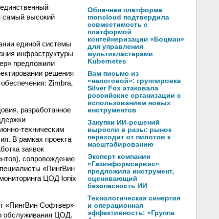
 единственный
Облачная платформа
м самый высокий
moncloud подтвердила
совместимость с
платформой
контейнеризации «Боцман»
дании единой системы
для управления
вания инфраструктуры
мультикластерами
Kubernetes
вер» предложили
роектировании решения
Вам письмо из
«налоговой»: группировка
обеспечения: Zimbra,
Silver Fox атаковала
российские организации с
использованием новых
овия, разработанное
инструментов
ддержки
Закупки ИИ-решений
ионно-техническим
выросли в разы: рынок
переходит от пилотов к
я. В рамках проекта
масштабированию
ботка заявок
Эксперт компании
ентов), сопровождение
«Газинформсервис»
 специалисты «ПингВин
предложила инструмент,
ониторинга ЦОД Ionix
оценивающий
безопасность ИИ
Технологическая синергия
от «ПингВин Софтвер»
и операционная
эффективность: «Группа
го обслуживания ЦОД.