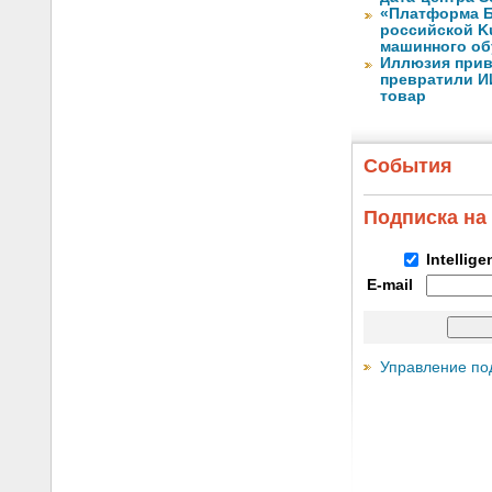
«Платформа Б
российской K
машинного об
Иллюзия прив
превратили И
товар
События
Подписка на
Intellig
E-mail
Управление по