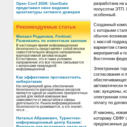
разработана на ш
Open Conf 2026: UserGate
представил свое видение
полусотни ЭТП. 
архитектуры сетевого доверия
особенный.
Созданный компл
Рекомендуемые статьи
с которыми ста
обычно возникаю
Михаил Родионов, Fortinet:
Развиваясь по известным законам
с массой подраз
В настоящее время информационная
вариантом стано
безопасность представляет собой вполне
мероприятий и п
самостоятельное мощное направление
корпоративной автоматизации.
Восточном феде
Естественно, что в таких условиях
направление это все теснее связывается
с вопросами прикладной
Электронная тор
информационной …
согласования и 
Как эффективно противостоять
обеспечивающего
кибератакам
автоматически п
На сегодняшний день обеспечение
безопасности корпоративных ресурсов
как: аукционы, 
является одной из наиболее приоритетных
электронная пло
целей для любой компании вне
зависимости от масштабов и сферы
оплату по догово
деятельности. Рынок информационной
безопасности развивается, а это значит,
что и …
И наконец, нова
которому СВФУ о
Наталья Абрамович, Туристско-
информационный центр Казани:
предписанные да
Виртуальная поддержка реальных