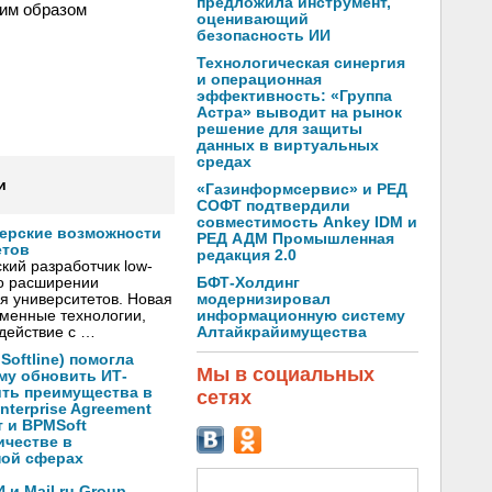
предложила инструмент,
ким образом
оценивающий
безопасность ИИ
Технологическая синергия
и операционная
эффективность: «Группа
Астра» выводит на рынок
решение для защиты
данных в виртуальных
средах
и
«Газинформсервис» и РЕД
СОФТ подтвердили
совместимость Ankey IDM и
нерские возможности
РЕД АДМ Промышленная
етов
редакция 2.0
кий разработчик low-
БФТ-Холдинг
о расширении
модернизировал
я университетов. Новая
информационную систему
менные технологии,
Алтайкрайимущества
действие с …
oftline) помогла
Мы в социальных
му обновить ИТ-
ить преимущества в
сетях
nterprise Agreement
 и BPMSoft
ичестве в
ной сферах
и Mail.ru Group