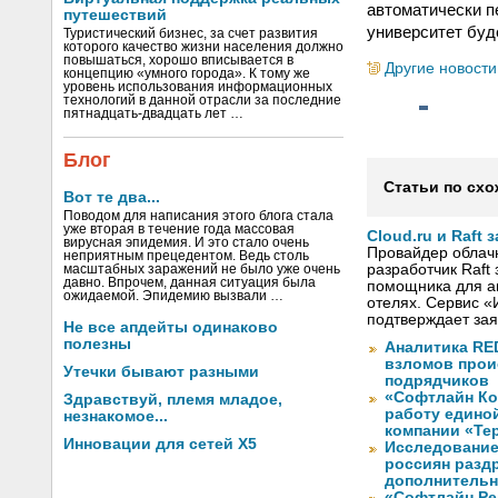
автоматически п
путешествий
университет буд
Туристический бизнес, за счет развития
которого качество жизни населения должно
повышаться, хорошо вписывается в
Другие новости
концепцию «умного города». К тому же
уровень использования информационных
технологий в данной отрасли за последние
пятнадцать-двадцать лет …
Блог
Статьи по схо
Вот те два...
Поводом для написания этого блога стала
уже вторая в течение года массовая
Cloud.ru и Raft
вирусная эпидемия. И это стало очень
Провайдер облачны
неприятным прецедентом. Ведь столь
разработчик Raft
масштабных заражений не было уже очень
давно. Впрочем, данная ситуация была
помощника для а
ожидаемой. Эпидемию вызвали …
отелях. Сервис «
подтверждает зая
Не все апдейты одинаково
полезны
Аналитика RED
взломов прои
Утечки бывают разными
подрядчиков
«Софтлайн Кон
Здравствуй, племя младое,
работу едино
незнакомое...
компании «Те
Инновации для сетей X5
Исследование
россиян разд
дополнительн
«Софтлайн Реш