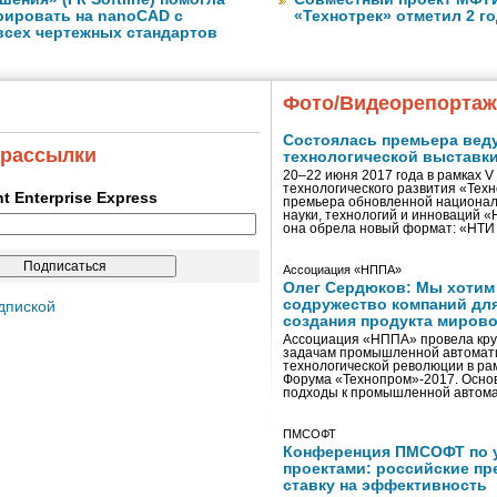
грировать на nanoCAD с
«Технотрек» отметил 2 г
всех чертежных стандартов
Фото/Видеорепорта
Состоялась премьера вед
 рассылки
технологической выставк
20–22 июня 2017 года в рамках 
технологического развития «Тех
ent Enterprise Express
премьера обновленной национал
науки, технологий и инноваций 
она обрела новый формат: «НТ
Ассоциация «НППА»
Олег Сердюков: Мы хотим
содружество компаний дл
дпиской
создания продукта мирово
Ассоциация «НППА» провела кру
задачам промышленной автомати
технологической революции в ра
Форума «Технопром»-2017. Осно
подходы к промышленной автома
ПМСОФТ
Конференция ПМСОФТ по 
проектами: российские пр
ставку на эффективность