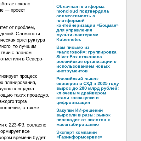
работает около
Облачная платформа
ие — проект
moncloud подтвердила
совместимость с
платформой
контейнеризации «Боцман»
тет от проблем,
для управления
ждений. Сложности
мультикластерами
ическая оргструктура
Kubernetes
много, то лучшим
Вам письмо из
ствии с планом
«налоговой»: группировка
Silver Fox атаковала
 отметили в Северо-
российские организации с
использованием новых
инструментов
тизирует процесс
Российский рынок
лю планирования,
серверов и СХД в 2025 году
купок площадка
вырос до 280 млрд рублей:
ключевым драйвером
мощью таких процедур,
стали госзакупки и
аждого торга
цифровизация
полнение, а также
Закупки ИИ-решений
выросли в разы: рынок
переходит от пилотов к
ии с
223-ФЗ,
согласно
масштабированию
формирует все
Эксперт компании
кором времени будет
«Газинформсервис»