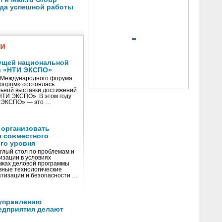
ода успешной работы
жи
ущей национальной
и «НТИ ЭКСПО»
V Международного форума
нопром» состоялась
ьной выставки достижений
«НТИ ЭКСПО». В этом году
И ЭКСПО» — это …
 организовать
я совместного
го уровня
глый стол по проблемам и
зации в условиях
мках деловой программы
вные технологические
тизации и безопасности …
управлению
едприятия делают