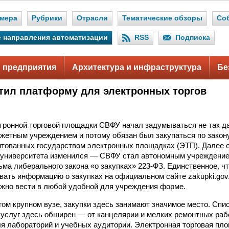
мера
Рубрики
Отрасли
Тематические обзоры
Со
 направления автоматизации
RSS
Подписка
 предприятия
Архитектура и инфраструктура
Бе
тил платформу для электронных торгов
тронной торговой площадки СВФУ начал задумываться не так да
жетным учреждением и потому обязан был закупаться по закону
итованных государством электронных площадках (ЭТП). Далее о
 университета изменился — СВФУ стал автономным учреждение
ма либерального закона «о закупках»
223-ФЗ.
Единственное, чт
вать информацию о закупках на официальном сайте zakupki.gov.
жно вести в любой удобной для учреждения форме.
гом крупном вузе, закупки здесь занимают значимое место. Сп
и услуг здесь обширен — от канцелярии и мелких ремонтных раб
я лабораторий и учебных аудитории. Электронная торговая п