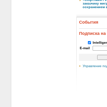
заказчику ми
сохранением 
События
Подписка на
Intellig
E-mail
Управление по