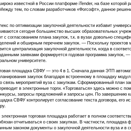
ироко известной в России платформе iTender, на базе которой 
Между тем, по словам разработчиков «Фогсофт», данное решен
екс по оптимизации закупочной деятельности избавит универси
лкиваются сегодня большинство высших образовательных учре
т с согласованием плана закупок, т.к. в вузах довольно специф
делений и обширным перечнем закупок. — Поскольку проектов 
вится централизация закупочной деятельности, когда в соответ
оданными заявками формируется годовая программа закупок, —
ральном университете.
говая площадка СВФУ — это 4 в 1. Сначала данная ЭТП автома
планирования закупок благодаря встроенному в площадку моду
 связь мероприятий вуза с закупкам. Сформированный план за
ереводит в электронные торги. «Торговаться» здесь можно с по
конкурсы, запросы предложений и запросы цен. По завершению к
щадка СВФУ контролирует согласование текста договора, его ис
ру.
я электронная торговая площадка работает в полном соответств
бязан отчитываться о своих закупках. В частности, площадка 
нным законом документы о закупочной деятельности вуза и в с