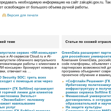
ередавать необходимую информацию на сайт zakupki.gov.ru. Та
ет освобожден от большого объема ручной работы.
Версия для печати
жей теме
Статьи по схожей отрасл
 запустили сервис «ИИ-консьерж»
GreenData расширяет парт
х и AI-сервисов Cloud.ru и AI-
для российских университ
 запустили облачного виртуального
Компания GreenData, российс
втоматизации работы с клиентами в
code платформы, объявляет 
ИИ-консьерж» бронирует номера и
партнерских возможностей дл
вки, отвечает на …
программа объединяет совре
проектное обучение и взаимо
 Security SOC: треть всех
сходит с помощью атак через
«Софтлайн Решения» (ГК S
Ирбитскому политехнику
нект» (ГК Softline) организует
инфраструктуру и получ
й горячей линии для клиентов
рамках сервиса Softline E
рмотехника Энгельс»
Финансовый университет
 «Экомобайл»: половину
договорились о сотрудн
ражает навязывание
образовательной и науч
ых услуг
На защите культуры
ения» (ГК Softline) помогла
Совместный проект МФТИ 