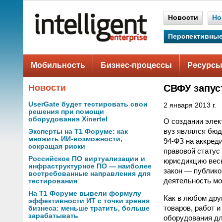
Новости
Но
Перспективные
Мобильность
Бизнес-процессы
Ресурсы
Новости
СВФУ запус
UserGate будет тестировать свои
2 января 2013 г.
решения при помощи
оборудования Xinertel
О создании элек
вуз являлся бюд
Эксперты на Т1 Форуме: как
множить ИИ-возможности,
94-ФЗ
на аккред
сокращая риски
правовой статус
Российское ПО виртуализации и
юрисдикцию весь
инфраструктурное ПО — наиболее
закон — публико
востребованные направления для
деятельность мо
тестирования
На Т1 Форуме вывели формулу
Как в любом дру
эффективности ИТ с точки зрения
товаров, работ 
бизнеса: меньше тратить, больше
зарабатывать
оборудования дл