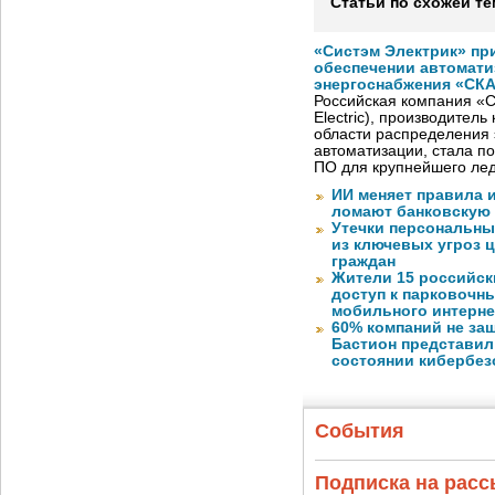
Статьи по схожей те
«Систэм Электрик» пр
обеспечении автомати
энергоснабжения «СК
Российская компания «С
Electric), производител
области распределения 
автоматизации, стала п
ПО для крупнейшего лед
ИИ меняет правила 
ломают банковскую
Утечки персональны
из ключевых угроз 
граждан
Жители 15 российск
доступ к парковочн
мобильного интерне
60% компаний не за
Бастион представил
состоянии кибербез
События
Подписка на рас