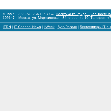
© 1997—2026 АО «СК ПРЕСС».
Политика конфиденциальности п
109147 г. Москва, ул. Марксистская, 34, строение 10. Телефон: +7
ITRN
|
IT Channel News
|
itWeek
|
Byte/Россия
|
Бестселлеры IT-ры