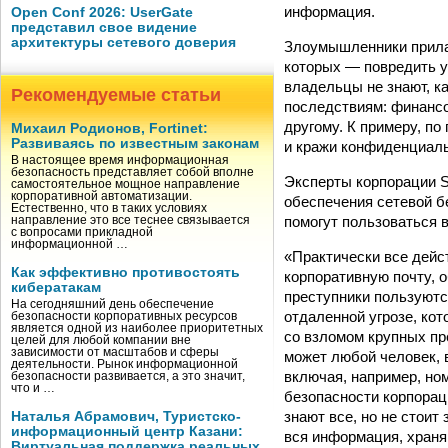
информация.
Open Conf 2026: UserGate
представил свое видение
архитектуры сетевого доверия
Злоумышленники прилаг
которых — повредить у
владельцы не знают, к
Рекомендуемые статьи
последствиям: финансо
другому. К примеру, п
Михаил Родионов, Fortinet:
Развиваясь по известным законам
и кражи конфиденциаль
В настоящее время информационная
безопасность представляет собой вполне
Эксперты корпорации S
самостоятельное мощное направление
корпоративной автоматизации.
обеспечения сетевой б
Естественно, что в таких условиях
помогут пользоваться 
направление это все теснее связывается
с вопросами прикладной
информационной …
«Практически все дейс
Как эффективно противостоять
корпоративную почту, 
кибератакам
преступники пользуютс
На сегодняшний день обеспечение
отдаленной угрозе, ко
безопасности корпоративных ресурсов
является одной из наиболее приоритетных
со взломом крупных пр
целей для любой компании вне
зависимости от масштабов и сферы
может любой человек, 
деятельности. Рынок информационной
включая, например, ном
безопасности развивается, а это значит,
что и …
безопасности корпорац
знают все, но не стоит
Наталья Абрамович, Туристско-
информационный центр Казани:
вся информация, храня
Виртуальная поддержка реальных