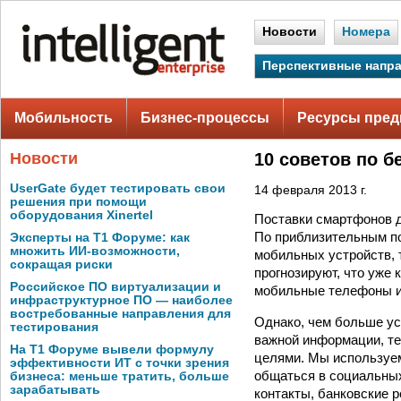
Новости
Номера
Перспективные напр
Мобильность
Бизнес-процессы
Ресурсы пред
Новости
10 советов по 
UserGate будет тестировать свои
14 февраля 2013 г.
решения при помощи
оборудования Xinertel
Поставки смартфонов 
По приблизительным по
Эксперты на Т1 Форуме: как
множить ИИ-возможности,
мобильных устройств, 
сокращая риски
прогнозируют, что уже 
Российское ПО виртуализации и
мобильные телефоны и
инфраструктурное ПО — наиболее
востребованные направления для
Однако, чем больше ус
тестирования
важной информации, те
На Т1 Форуме вывели формулу
целями. Мы используем
эффективности ИТ с точки зрения
общаться в социальных 
бизнеса: меньше тратить, больше
зарабатывать
контакты, банковские 