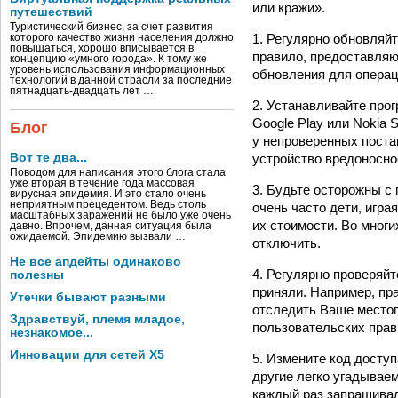
или кражи».
путешествий
Туристический бизнес, за счет развития
1. Регулярно обновляй
которого качество жизни населения должно
повышаться, хорошо вписывается в
правило, предоставляю
концепцию «умного города». К тому же
уровень использования информационных
обновления для операц
технологий в данной отрасли за последние
пятнадцать-двадцать лет …
2. Устанавливайте про
Google Play или Nokia 
Блог
у непроверенных постав
устройство вредоносно
Вот те два...
Поводом для написания этого блога стала
уже вторая в течение года массовая
3. Будьте осторожны с
вирусная эпидемия. И это стало очень
неприятным прецедентом. Ведь столь
очень часто дети, игра
масштабных заражений не было уже очень
их стоимости. Во мног
давно. Впрочем, данная ситуация была
ожидаемой. Эпидемию вызвали …
отключить.
Не все апдейты одинаково
4. Регулярно проверяй
полезны
приняли. Например, пр
Утечки бывают разными
отследить Ваше место
Здравствуй, племя младое,
пользовательских прав
незнакомое...
Инновации для сетей X5
5. Измените код досту
другие легко угадывае
каждый раз запрашивал