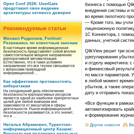
Open Conf 2026: UserGate
бизнеса с помощью Qli
представил свое видение
внедрения системы и п
архитектуры сетевого доверия
во время пилотного пр
— Кроме того, мы учли
Рекомендуемые статьи
лицензионную политику 
1C Коннектора, с помо
Михаил Родионов, Fortinet:
данных, учетной систе
Развиваясь по известным законам
В настоящее время информационная
QlikView решит три ос
безопасность представляет собой вполне
самостоятельное мощное направление
урегулирования убытко
корпоративной автоматизации.
и отделу маркетинга: 
Естественно, что в таких условиях
направление это все теснее связывается
и финансовый результа
с вопросами прикладной
информационной …
по массе параметров. 
в любой момент времен
Как эффективно противостоять
кибератакам
убытков, а также опер
На сегодняшний день обеспечение
дату и отправить показ
безопасности корпоративных ресурсов
является одной из наиболее приоритетных
целей для любой компании вне
«Все функции в рамках 
зависимости от масштабов и сферы
автоматизировать край
деятельности. Рынок информационной
безопасности развивается, а это значит,
и формирование журнал
что и …
Наталья Абрамович, Туристско-
Другие новости
Ве
информационный центр Казани:
Виртуальная поддержка реальных