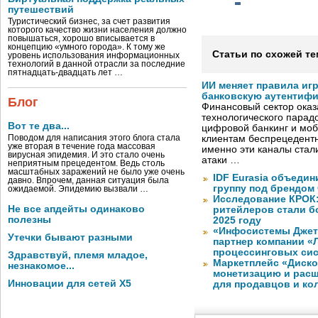
путешествий
Туристический бизнес, за счет развития
которого качество жизни населения должно
повышаться, хорошо вписывается в
концепцию «умного города». К тому же
Статьи по схожей те
уровень использования информационных
технологий в данной отрасли за последние
пятнадцать-двадцать лет …
ИИ меняет правила иг
банковскую аутентиф
Блог
Финансовый сектор оказ
технологического парадо
Вот те два...
цифровой банкинг и мо
Поводом для написания этого блога стала
клиентам беспрецедентн
уже вторая в течение года массовая
именно эти каналы стал
вирусная эпидемия. И это стало очень
атаки …
неприятным прецедентом. Ведь столь
масштабных заражений не было уже очень
IDF Eurasia объеди
давно. Впрочем, данная ситуация была
группу под брендом
ожидаемой. Эпидемию вызвали …
Исследование КРОК:
Не все апдейты одинаково
ритейлеров стали б
полезны
2025 году
«Инфосистемы Дже
Утечки бывают разными
партнер компании «
процессинговых си
Здравствуй, племя младое,
Маркетплейс «Диско
незнакомое...
монетизацию и рас
Инновации для сетей X5
для продавцов и ко