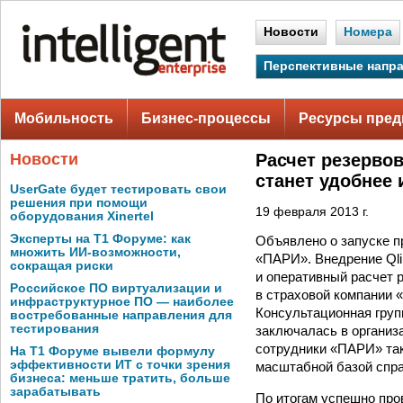
Новости
Номера
Перспективные напр
Мобильность
Бизнес-процессы
Ресурсы пред
Новости
Расчет резерво
станет удобнее 
UserGate будет тестировать свои
решения при помощи
19 февраля 2013 г.
оборудования Xinertel
Эксперты на Т1 Форуме: как
Объявлено о запуске п
множить ИИ-возможности,
«ПАРИ». Внедрение Qli
сокращая риски
и оперативный расчет р
Российское ПО виртуализации и
в страховой компании 
инфраструктурное ПО — наиболее
Консультационная груп
востребованные направления для
тестирования
заключалась в организ
сотрудники «ПАРИ» так
На Т1 Форуме вывели формулу
эффективности ИТ с точки зрения
масштабной базой спр
бизнеса: меньше тратить, больше
зарабатывать
По итогам успешно про