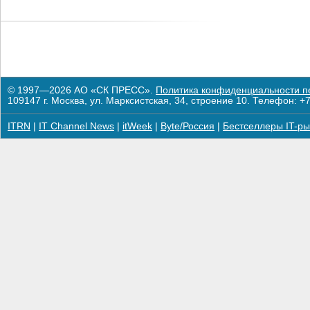
© 1997—2026 АО «СК ПРЕСС».
Политика конфиденциальности п
109147 г. Москва, ул. Марксистская, 34, строение 10. Телефон: +7
ITRN
|
IT Channel News
|
itWeek
|
Byte/Россия
|
Бестселлеры IT-ры