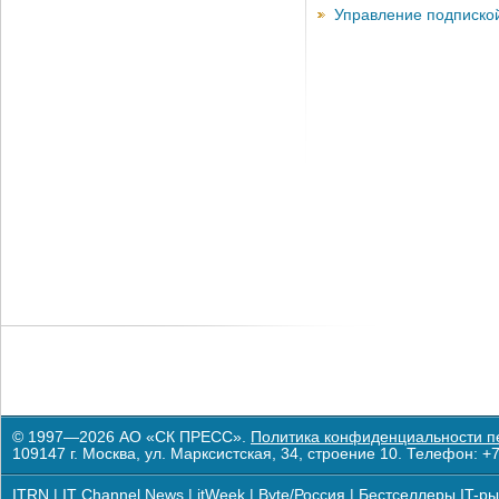
Управление подписко
© 1997—2026 АО «СК ПРЕСС».
Политика конфиденциальности п
109147 г. Москва, ул. Марксистская, 34, строение 10. Телефон: +7
ITRN
|
IT Channel News
|
itWeek
|
Byte/Россия
|
Бестселлеры IT-ры