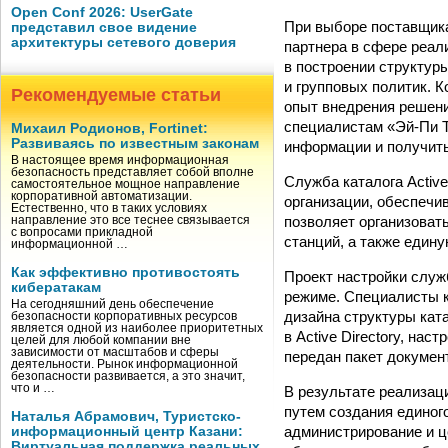
Open Conf 2026: UserGate
При выборе поставщика
представил свое видение
архитектуры сетевого доверия
партнера в сфере реал
в построении структуры
и групповых политик. 
Рекомендуемые статьи
опыт внедрения решений
специалистам «Эй-Пи Т
Михаил Родионов, Fortinet:
Развиваясь по известным законам
информации и получить
В настоящее время информационная
безопасность представляет собой вполне
Служба каталога Activ
самостоятельное мощное направление
корпоративной автоматизации.
организации, обеспечи
Естественно, что в таких условиях
позволяет организоват
направление это все теснее связывается
с вопросами прикладной
станций, а также един
информационной …
Как эффективно противостоять
Проект настройки служ
кибератакам
режиме. Специалисты к
На сегодняшний день обеспечение
дизайна структуры кат
безопасности корпоративных ресурсов
является одной из наиболее приоритетных
в Active Directory, на
целей для любой компании вне
зависимости от масштабов и сферы
передан пакет докумен
деятельности. Рынок информационной
безопасности развивается, а это значит,
что и …
В результате реализац
путем создания единог
Наталья Абрамович, Туристско-
администрирование и ц
информационный центр Казани:
Виртуальная поддержка реальных