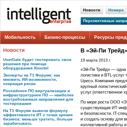
Новости
Номера
Перспективные напр
Мобильность
Бизнес-процессы
Ресурсы пред
Новости
В «Эй-Пи Трейд
UserGate будет тестировать свои
19 марта 2013 г.
решения при помощи
оборудования Xinertel
«Эй-Пи Трейд» — одна 
логистики и BTL-услуг 
Эксперты на Т1 Форуме: как
множить ИИ-возможности,
Upeco. Компания предла
сокращая риски
крупный логистический
Российское ПО виртуализации и
услуг (ответственное х
инфраструктурное ПО — наиболее
востребованные направления для
По мере роста ООО «Эй
тестирования
существующая ИТ-инфр
На Т1 Форуме вывели формулу
и безопасности. IT-сп
эффективности ИТ с точки зрения
и создать основу для 
бизнеса: меньше тратить, больше
зарабатывать
коллективной работы и