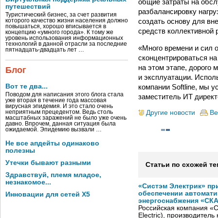
общие затраты на обсл
путешествий
разбалансировку нагру
Туристический бизнес, за счет развития
создать основу для вн
которого качество жизни населения должно
повышаться, хорошо вписывается в
средств коллективной 
концепцию «умного города». К тому же
уровень использования информационных
технологий в данной отрасли за последние
«Много времени и сил 
пятнадцать-двадцать лет …
сконцентрироваться на
на этом этапе, дорого
Блог
и эксплуатации. Исполь
компании Softline, мы
Вот те два...
Поводом для написания этого блога стала
заместитель ИТ дирек
уже вторая в течение года массовая
вирусная эпидемия. И это стало очень
Другие новости
Ве
неприятным прецедентом. Ведь столь
масштабных заражений не было уже очень
давно. Впрочем, данная ситуация была
ожидаемой. Эпидемию вызвали …
Не все апдейты одинаково
полезны
Утечки бывают разными
Статьи по схожей те
Здравствуй, племя младое,
незнакомое...
«Систэм Электрик» пр
обеспечении автомати
Инновации для сетей X5
энергоснабжения «СК
Российская компания «С
Electric), производител