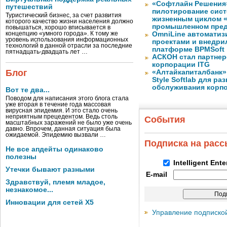
«Софтлайн Решения» 
путешествий
пилотирование сис
Туристический бизнес, за счет развития
жизненным циклом 
которого качество жизни населения должно
промышленном пре
повышаться, хорошо вписывается в
концепцию «умного города». К тому же
OmniLine автоматиз
уровень использования информационных
проектами и внедри
технологий в данной отрасли за последние
платформе BPMSoft
пятнадцать-двадцать лет …
АСКОН стал партнер
корпорации ITG
Блог
«Алтайкапиталбанк»
Style Softlab для р
обслуживания корп
Вот те два...
Поводом для написания этого блога стала
уже вторая в течение года массовая
вирусная эпидемия. И это стало очень
неприятным прецедентом. Ведь столь
События
масштабных заражений не было уже очень
давно. Впрочем, данная ситуация была
ожидаемой. Эпидемию вызвали …
Подписка на рас
Не все апдейты одинаково
полезны
Intelligent Ent
Утечки бывают разными
E-mail
Здравствуй, племя младое,
незнакомое...
Инновации для сетей X5
Управление подписко