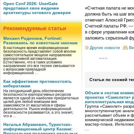
Open Conf 2026: UserGate
«Счетная палата не мо
представил свое видение
архитектуры сетевого доверия
должна быть на шаг вп
отмечает Алексей Григ
Счетной палаты РФ. —
Рекомендуемые статьи
в сфере управления ко
заложить серьезный фу
Михаил Родионов, Fortinet:
Развиваясь по известным законам
Другие новости
Ве
В настоящее время информационная
безопасность представляет собой вполне
самостоятельное мощное направление
корпоративной автоматизации.
Естественно, что в таких условиях
направление это все теснее связывается
с вопросами прикладной
информационной …
Статьи по схожей те
Как эффективно противостоять
кибератакам
На сегодняшний день обеспечение
Объем и состав комме
безопасности корпоративных ресурсов
проектах «Самолета» 
является одной из наиболее приоритетных
интеллектуальная мод
целей для любой компании вне
зависимости от масштабов и сферы
Группа «Самолет» разр
деятельности. Рынок информационной
многоступенчатую анали
безопасности развивается, а это значит,
рассчитывает объем и 
что и …
коммерческой недвижимо
мастер-плана. Интеллек
Наталья Абрамович, Туристско-
…
информационный центр Казани:
Виртуальная поддержка реальных