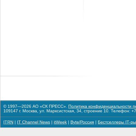
© 1997—2026 АО «СК ПРЕСС».
Политика конфиденциальности п
109147 г. Москва, ул. Марксистская, 34, строение 10. Телефон: +7
ITRN
|
IT Channel News
|
itWeek
|
Byte/Россия
|
Бестселлеры IT-ры