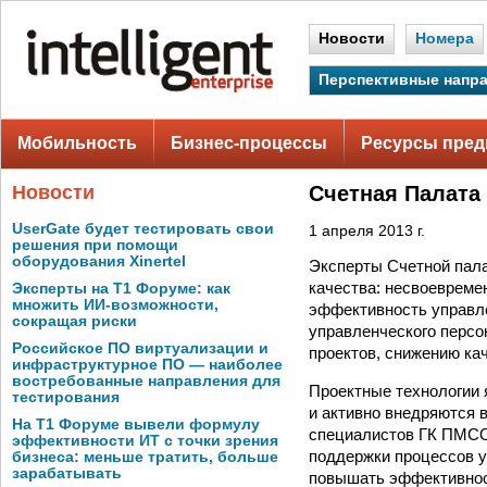
Новости
Номера
Перспективные напр
Мобильность
Бизнес-процессы
Ресурсы пред
Новости
Счетная Палата
UserGate будет тестировать свои
1 апреля 2013 г.
решения при помощи
оборудования Xinertel
Эксперты Счетной пала
качества: несвоевреме
Эксперты на Т1 Форуме: как
множить ИИ-возможности,
эффективность управле
сокращая риски
управленческого персо
Российское ПО виртуализации и
проектов, снижению кач
инфраструктурное ПО — наиболее
востребованные направления для
Проектные технологии
тестирования
и активно внедряются 
На Т1 Форуме вывели формулу
специалистов ГК ПМСОФ
эффективности ИТ с точки зрения
поддержки процессов у
бизнеса: меньше тратить, больше
зарабатывать
повышать эффективност