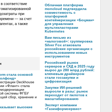
в соответствие
Облачная платформа
втоматизированной
moncloud подтвердила
совместимость с
дозатраты при
платформой
времени — за счет
контейнеризации «Боцман»
гентах, а также
для управления
мультикластерами
Kubernetes
Вам письмо из
«налоговой»: группировка
Silver Fox атаковала
российские организации с
использованием новых
инструментов
Российский рынок
и
серверов и СХД в 2025 году
вырос до 280 млрд рублей:
ключевым драйвером
form стала основой
стали госзакупки и
еолфонд»
цифровизация
естрации Deckhouse
нии «Флант» стала
Закупки ИИ-решений
я модернизации
выросли в разы: рынок
ой системы ФГБУ
переходит от пилотов к
щей сбор, хранение и
масштабированию
Эксперт компании
оказывает высокие
«Газинформсервис»