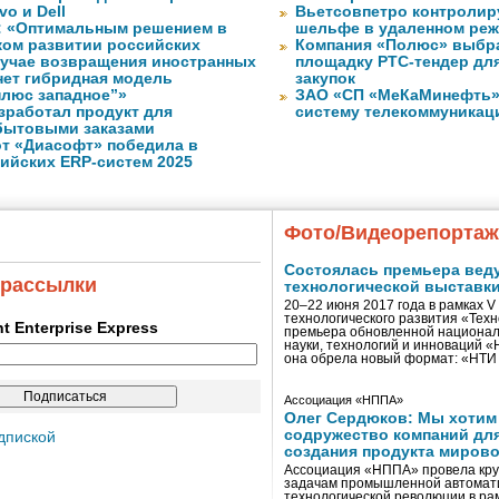
vo и Dell
Вьетсовпетро контролир
: «Оптимальным решением в
шельфе в удаленном ре
ком развитии российских
Компания «Полюс» выбр
лучае возвращения иностранных
площадку РТС-тендер дл
нет гибридная модель
закупок
плюс западное”»
ЗАО «СП «МеКаМинефть»
зработал продукт для
систему телекоммуникац
бытовыми заказами
 от «Диасофт» победила в
сийских ERP-систем 2025
Фото/Видеорепорта
Состоялась премьера вед
 рассылки
технологической выставк
20–22 июня 2017 года в рамках 
технологического развития «Тех
ent Enterprise Express
премьера обновленной национал
науки, технологий и инноваций 
она обрела новый формат: «НТ
Ассоциация «НППА»
Олег Сердюков: Мы хотим
содружество компаний дл
дпиской
создания продукта мирово
Ассоциация «НППА» провела кру
задачам промышленной автомати
технологической революции в ра