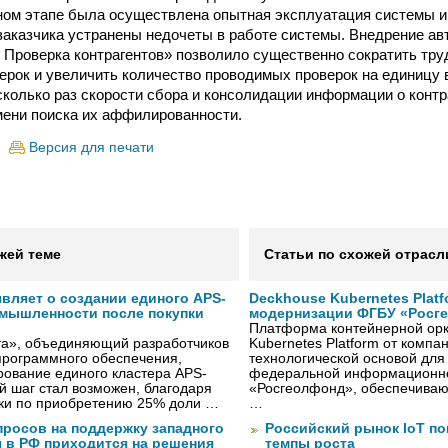
ом этапе была осуществлена опытная эксплуатация системы и 
заказчика устранены недочеты в работе системы. Внедрение а
 Проверка контрагентов» позволило существенно сократить тру
ерок и увеличить количество проводимых проверок на единицу 
сколько раз скорости сбора и консолидации информации о контра
ени поиска их аффилированности.
Версия для печати
жей теме
Статьи по схожей отрасл
вляет о создании единого APS-
Deckhouse Kubernetes Plat
омышленности после покупки
модернизации ФГБУ «Росг
Платформа контейнерной орк
та», объединяющий разработчиков
Kubernetes Platform от компа
рограммного обеспечения,
технологической основой дл
ование единого кластера APS-
федеральной информационн
й шаг стал возможен, благодаря
«Росгеолфонд», обеспечиваю
ки по приобретению 25% доли …
…
просов на поддержку западного
Российский рынок IoT п
 в РФ приходится на решения
темпы роста