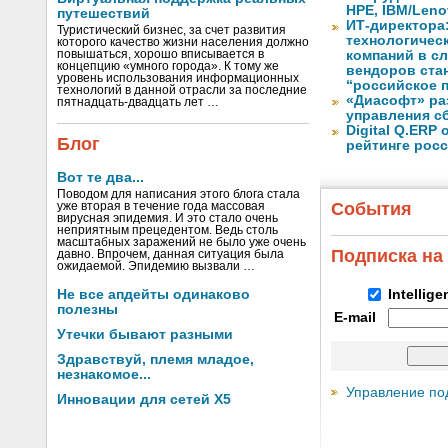
HPE, IBM/Leno
путешествий
ИТ-директора
Туристический бизнес, за счет развития
технологичес
которого качество жизни населения должно
повышаться, хорошо вписывается в
компаний в с
концепцию «умного города». К тому же
вендоров ста
уровень использования информационных
“российское 
технологий в данной отрасли за последние
«Диасофт» ра
пятнадцать-двадцать лет …
управления с
Digital Q.ERP
Блог
рейтинге рос
Вот те два...
Поводом для написания этого блога стала
События
уже вторая в течение года массовая
вирусная эпидемия. И это стало очень
неприятным прецедентом. Ведь столь
масштабных заражений не было уже очень
Подписка на
давно. Впрочем, данная ситуация была
ожидаемой. Эпидемию вызвали …
Не все апдейты одинаково
Intellig
полезны
E-mail
Утечки бывают разными
Здравствуй, племя младое,
незнакомое...
Управление по
Инновации для сетей X5