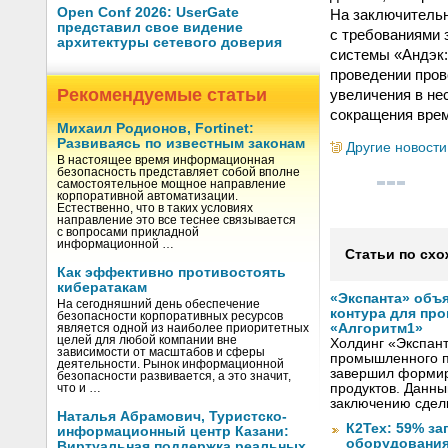
Open Conf 2026: UserGate
На заключительн
представил свое видение
с требованиями 
архитектуры сетевого доверия
системы «Андэк:
проведении пров
Рекомендуемые статьи
увеличения в не
сокращения врем
Михаил Родионов, Fortinet:
Развиваясь по известным законам
Другие новости
В настоящее время информационная
безопасность представляет собой вполне
самостоятельное мощное направление
корпоративной автоматизации.
Естественно, что в таких условиях
направление это все теснее связывается
с вопросами прикладной
информационной …
Статьи по схо
Как эффективно противостоять
кибератакам
«Экспанта» объя
На сегодняшний день обеспечение
контура для пр
безопасности корпоративных ресурсов
«Алгоритм1»
является одной из наиболее приоритетных
целей для любой компании вне
Холдинг «Экспан
зависимости от масштабов и сферы
промышленного п
деятельности. Рынок информационной
завершил формир
безопасности развивается, а это значит,
продуктов. Данны
что и …
заключению сдел
Наталья Абрамович, Туристско-
К2Тех: 59% за
информационный центр Казани:
оборудования
Виртуальная поддержка реальных