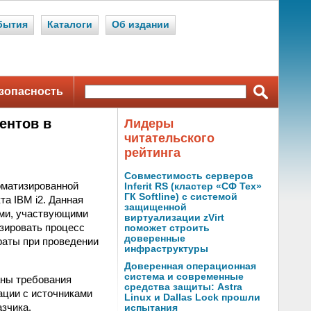
бытия
Каталоги
Об издании
зопасность
ентов в
Лидеры
читательского
рейтинга
Совместимость серверов
оматизированной
Inferit RS (кластер «СФ Тех»
ГК Softline) с системой
а IBM i2. Данная
защищенной
ами, участвующими
виртуализации zVirt
изировать процесс
поможет строить
доверенные
раты при проведении
инфраструктуры
Доверенная операционная
система и современные
аны требования
средства защиты: Astra
рации с источниками
Linux и Dallas Lock прошли
зчика.
испытания