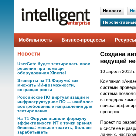
Новости
Но
Перспективные
Мобильность
Бизнес-процессы
Ресурсы
Новости
Создана ав
ведущей не
UserGate будет тестировать свои
решения при помощи
10 апреля 2013 г.
оборудования Xinertel
Эксперты на Т1 Форуме: как
Компания «Андэк
множить ИИ-возможности,
системы проверк
сокращая риски
система позволя
Российское ПО виртуализации и
в тендерах комп
инфраструктурное ПО — наиболее
поиска аффилиро
востребованные направления для
тестирования
проверок.
На Т1 Форуме вывели формулу
Проект по разра
эффективности ИТ с точки зрения
бизнеса: меньше тратить, больше
к системе и разр
зарабатывать
данных, настрой