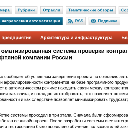
мера
Рубрики
Отрасли
Тематические обзоры
Со
 направления автоматизации
RSS
Подписка
 предприятия
Архитектура и инфраструктура
Бе
томатизированная система проверки контраг
фтяной компании России
» сообщает об успешном завершении проекта по созданию авт
и аффилированности контрагентов на базе программного продукт
ет в автоматическом режиме находить связи между контрагент
ании-заказчика, и наглядно их отображать, что позволяет оптим
ванности и как следствие позволяет минимизировать трудозат
ботке системы проходил в три этапа. Сначала были сформиров
аботан ее дизайн-проект. После разработки системы и ее интег
ки и тестирования было проведено обучение пользователей зака