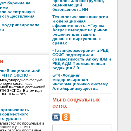
предложила инструмент,
ует бурение на
оценивающий
жиме
безопасность ИИ
ала электронную
я осуществления
Технологическая синергия
и операционная
 модернизировала
эффективность: «Группа
ий
Астра» выводит на рынок
решение для защиты
данных в виртуальных
средах
«Газинформсервис» и РЕД
СОФТ подтвердили
совместимость Ankey IDM и
жи
РЕД АДМ Промышленная
редакция 2.0
ущей национальной
и «НТИ ЭКСПО»
БФТ-Холдинг
модернизировал
V Международного форума
нопром» состоялась
информационную систему
ьной выставки достижений
Алтайкрайимущества
«НТИ ЭКСПО». В этом году
И ЭКСПО» — это …
Мы в социальных
сетях
 организовать
я совместного
го уровня
глый стол по проблемам и
зации в условиях
мках деловой программы