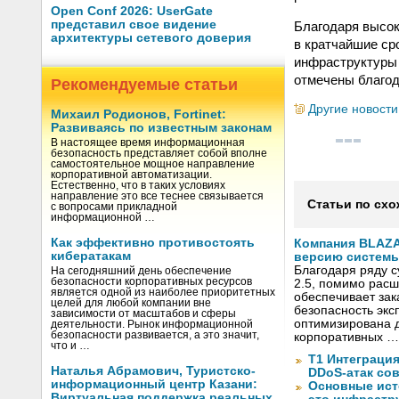
Open Conf 2026: UserGate
представил свое видение
Благодаря высок
архитектуры сетевого доверия
в кратчайшие ср
инфраструктуры 
отмечены благод
Рекомендуемые статьи
Другие новости
Михаил Родионов, Fortinet:
Развиваясь по известным законам
В настоящее время информационная
безопасность представляет собой вполне
самостоятельное мощное направление
корпоративной автоматизации.
Естественно, что в таких условиях
направление это все теснее связывается
Статьи по схо
с вопросами прикладной
информационной …
Как эффективно противостоять
Компания BLAZ
кибератакам
версию системы 
Благодаря ряду 
На сегодняшний день обеспечение
безопасности корпоративных ресурсов
2.5, помимо рас
является одной из наиболее приоритетных
обеспечивает за
целей для любой компании вне
безопасность экс
зависимости от масштабов и сферы
оптимизирована д
деятельности. Рынок информационной
безопасности развивается, а это значит,
корпоративных …
что и …
Т1 Интеграция
Наталья Абрамович, Туристско-
DDoS-атак сов
информационный центр Казани:
Основные ист
Виртуальная поддержка реальных