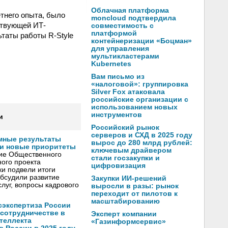
Облачная платформа
тнего опыта, было
moncloud подтвердила
ствующей ИТ-
совместимость с
платформой
таты работы R-Style
контейнеризации «Боцман»
для управления
мультикластерами
Kubernetes
Вам письмо из
«налоговой»: группировка
Silver Fox атаковала
российские организации с
использованием новых
инструментов
и
Российский рынок
серверов и СХД в 2025 году
мные результаты
вырос до 280 млрд рублей:
и новые приоритеты
ключевым драйвером
ние Общественного
стали госзакупки и
ого проекта
цифровизация
и подвели итоги
обсудили развитие
Закупки ИИ-решений
луг, вопросы кадрового
выросли в разы: рынок
переходит от пилотов к
масштабированию
осэкспертиза России
 сотрудничестве в
Эксперт компании
теллекта
«Газинформсервис»