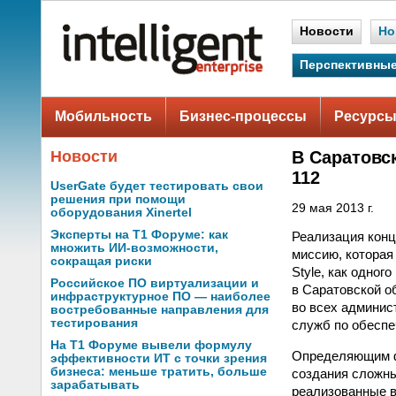
Новости
Но
Перспективные
Мобильность
Бизнес-процессы
Ресурсы
Новости
В Саратовс
112
UserGate будет тестировать свои
решения при помощи
29 мая 2013 г.
оборудования Xinertel
Эксперты на Т1 Форуме: как
Реализация конц
множить ИИ-возможности,
миссию, которая
сокращая риски
Style, как одно
Российское ПО виртуализации и
в Саратовской о
инфраструктурное ПО — наиболее
во всех админис
востребованные направления для
тестирования
служб по обеспе
На Т1 Форуме вывели формулу
Определяющим фа
эффективности ИТ с точки зрения
бизнеса: меньше тратить, больше
создания сложны
зарабатывать
реализованные 