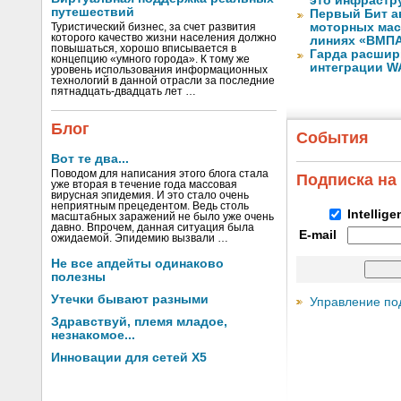
это инфрастр
путешествий
Первый Бит а
моторных мас
Туристический бизнес, за счет развития
которого качество жизни населения должно
линиях «ВМП
повышаться, хорошо вписывается в
Гарда расшир
концепцию «умного города». К тому же
интеграции WA
уровень использования информационных
технологий в данной отрасли за последние
пятнадцать-двадцать лет …
Блог
События
Вот те два...
Поводом для написания этого блога стала
Подписка на
уже вторая в течение года массовая
вирусная эпидемия. И это стало очень
неприятным прецедентом. Ведь столь
Intellig
масштабных заражений не было уже очень
давно. Впрочем, данная ситуация была
E-mail
ожидаемой. Эпидемию вызвали …
Не все апдейты одинаково
полезны
Утечки бывают разными
Управление по
Здравствуй, племя младое,
незнакомое...
Инновации для сетей X5