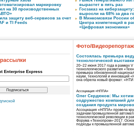
уктурные хабы
Рынок генеративного ИИ 
втоматизировал маркировку
вырастет в пять раз
ел на 30 производственных
Госзаказ на киберзащиту:
АВТО»
выросли на 68% за два г
ила защиту веб-сервисов за счет
В Минкомсвязи России о
F и TI Feeds
Центра компетенций в р
«Цифровая экономика»
Фото/Видеорепорта
Состоялась премьера вед
 рассылки
технологической выставк
20–22 июня 2017 года в рамках 
технологического развития «Тех
ent Enterprise Express
премьера обновленной национал
науки, технологий и инноваций 
она обрела новый формат: «НТ
Ассоциация «НППА»
Олег Сердюков: Мы хотим
содружество компаний дл
дпиской
создания продукта мирово
Ассоциация «НППА» провела кру
задачам промышленной автомати
технологической революции в ра
Форума «Технопром»-2017. Осно
подходы к промышленной автома