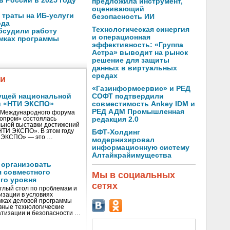
в России в 2025 году
предложила инструмент,
оценивающий
 траты на ИБ-услуги
безопасность ИИ
ода
Технологическая синергия
бсудили работу
и операционная
амках программы
эффективность: «Группа
Астра» выводит на рынок
решение для защиты
данных в виртуальных
средах
жи
«Газинформсервис» и РЕД
ущей национальной
СОФТ подтвердили
и «НТИ ЭКСПО»
совместимость Ankey IDM и
РЕД АДМ Промышленная
V Международного форума
нопром» состоялась
редакция 2.0
ьной выставки достижений
«НТИ ЭКСПО». В этом году
БФТ-Холдинг
И ЭКСПО» — это …
модернизировал
информационную систему
Алтайкрайимущества
 организовать
я совместного
Мы в социальных
го уровня
сетях
глый стол по проблемам и
зации в условиях
мках деловой программы
вные технологические
тизации и безопасности …