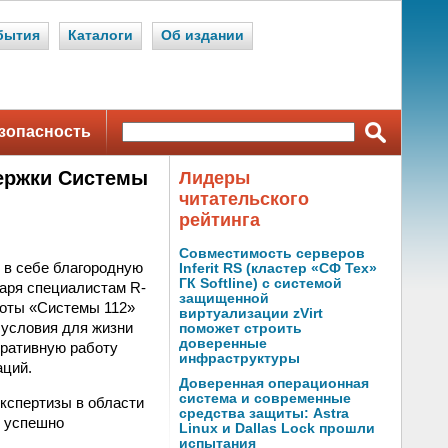
бытия
Каталоги
Об издании
зопасность
держки Системы
Лидеры
читательского
рейтинга
Совместимость серверов
 в себе благородную
Inferit RS (кластер «СФ Тех»
ГК Softline) с системой
даря специалистам R-
защищенной
боты «Системы 112»
виртуализации zVirt
 условия для жизни
поможет строить
доверенные
еративную работу
инфраструктуры
аций.
Доверенная операционная
система и современные
кспертизы в области
средства защиты: Astra
е успешно
Linux и Dallas Lock прошли
испытания