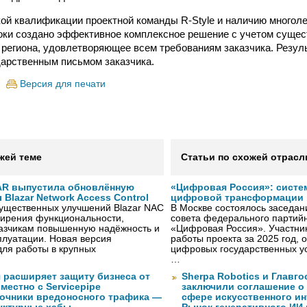
ой квалификации проектной команды R-Style и наличию многоле
оки создано эффективное комплексное решение с учетом суще
региона, удовлетворяющее всем требованиям заказчика. Резуль
арственным письмом заказчика.
Версия для печати
жей теме
Статьи по схожей отрасл
AR выпустила обновлённую
«Цифровая Россия»: систе
Blazar Network Access Control
цифровой трансформации 
существенных улучшений Blazar NAC
В Москве состоялось заседа
ширения функциональности,
совета федерального партийн
казчикам повышенную надёжность и
«Цифровая Россия». Участник
плуатации. Новая версия
работы проекта за 2025 год, 
ля работы в крупных
цифровых государственных ус
…
 расширяет защиту бизнеса от
Sherpa Robotics и Главг
местно с Servicepipe
заключили соглашение о
очники вредоносного трафика —
сфере искусственного ин