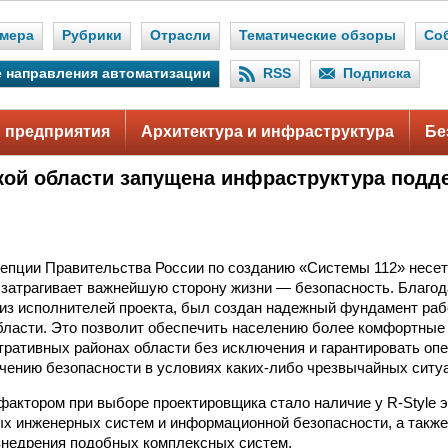
мера
Рубрики
Отрасли
Тематические обзоры
Со
 направления автоматизации
RSS
Подписка
 предприятия
Архитектура и инфраструктура
Бе
кой области запущена инфраструктура под
епции Правительства России по созданию «Системы 112» несет
 затрагивает важнейшую сторону жизни — безопасность. Благо
го из исполнителей проекта, был создан надежный фундамент ра
бласти. Это позволит обеспечить населению более комфортные
тративных районах области без исключения и гарантировать оп
чению безопасности в условиях каких-либо чрезвычайных ситу
ктором при выборе проектировщика стало наличие у R-Style э
х инженерных систем и информационной безопасности, а такж
внедрения подобных комплексных систем.