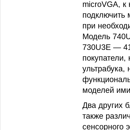
microVGA, к
подключить 
при необход
Модель 740U
730U3E — 41
покупатели,
ультрабука,
функциональ
моделей ими
Два других 
также разли
сенсорного 