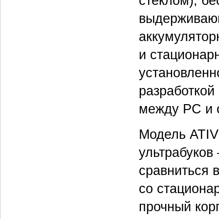
стеклом), б
выдерживающ
аккумулятор
и стационар
установленн
разработко
между PC и 
Модель ATIV
ультрабуков
сравниться 
со стациона
прочный кор