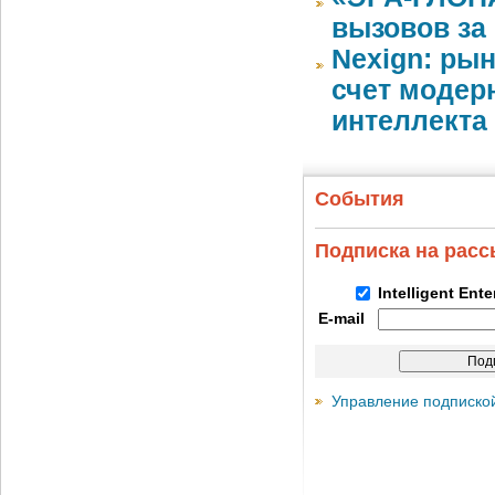
вызовов за
Nexign: рын
счет модер
интеллекта
События
Подписка на рас
Intelligent Ent
E-mail
Управление подписко