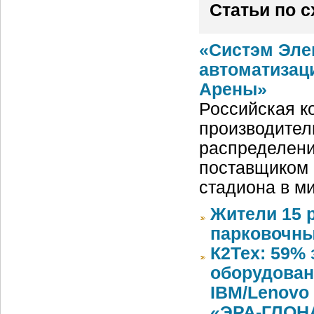
Статьи по 
«Систэм Эле
автоматизац
Арены»
Российская ко
производител
распределени
поставщиком 
стадиона в м
Жители 15 
парковочны
К2Тех: 59%
оборудован
IBM/Lenovo 
«ЭРА-ГЛОНА