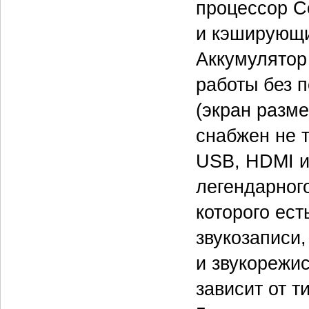
процессор Co
и кэширующи
Аккумулятор
работы без 
(экран разме
снабжен не 
USB, HDMI и
легендарног
которого ест
звукозаписи
и звукорежи
зависит от т