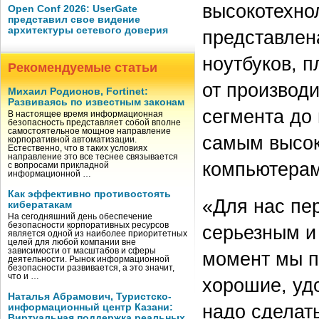
высокотехно
Open Conf 2026: UserGate
представил свое видение
архитектуры сетевого доверия
представлен
ноутбуков, 
Рекомендуемые статьи
от производ
Михаил Родионов, Fortinet:
Развиваясь по известным законам
сегмента до
В настоящее время информационная
безопасность представляет собой вполне
самостоятельное мощное направление
самым высок
корпоративной автоматизации.
Естественно, что в таких условиях
направление это все теснее связывается
компьютерам
с вопросами прикладной
информационной …
Как эффективно противостоять
«Для нас пе
кибератакам
На сегодняшний день обеспечение
безопасности корпоративных ресурсов
серьезным и
является одной из наиболее приоритетных
целей для любой компании вне
зависимости от масштабов и сферы
момент мы п
деятельности. Рынок информационной
безопасности развивается, а это значит,
что и …
хорошие, уд
Наталья Абрамович, Туристско-
надо сделат
информационный центр Казани:
Виртуальная поддержка реальных