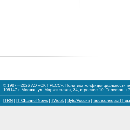
© 1997—2026 АО «СК ПРЕСС».
Политика конфиденциальности п
109147 г. Москва, ул. Марксистская, 34, строение 10. Телефон: +7
ITRN
|
IT Channel News
|
itWeek
|
Byte/Россия
|
Бестселлеры IT-ры