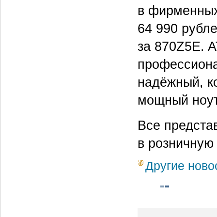
в фирменных
64 990 рубл
за 870Z5E. A
профессиона
надёжный, к
мощный ноут
Все предста
в розничную
Другие ново