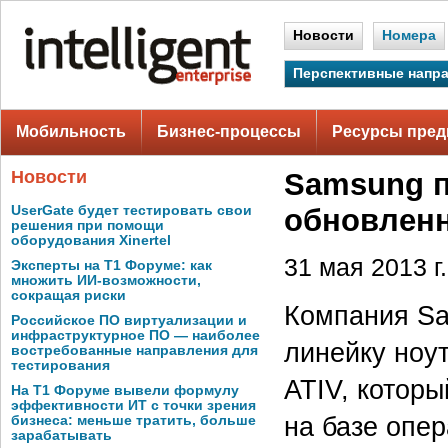
Новости
Номера
Перспективные напр
Мобильность
Бизнес-процессы
Ресурсы пред
Новости
Samsung п
UserGate будет тестировать свои
обновленн
решения при помощи
оборудования Xinertel
31 мая 2013 г.
Эксперты на Т1 Форуме: как
множить ИИ-возможности,
сокращая риски
Компания Sa
Российское ПО виртуализации и
инфраструктурное ПО — наиболее
линейку ноу
востребованные направления для
тестирования
ATIV, которы
На Т1 Форуме вывели формулу
эффективности ИТ с точки зрения
на базе опе
бизнеса: меньше тратить, больше
зарабатывать