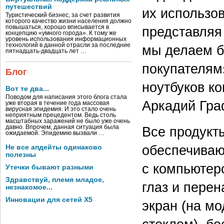
путешествий
их использов
Туристический бизнес, за счет развития
которого качество жизни населения должно
представляя
повышаться, хорошо вписывается в
концепцию «умного города». К тому же
уровень использования информационных
технологий в данной отрасли за последние
мы делаем б
пятнадцать-двадцать лет …
покупателям
Блог
ноутбуков ко
Вот те два...
Поводом для написания этого блога стала
Аркадий Гра
уже вторая в течение года массовая
вирусная эпидемия. И это стало очень
неприятным прецедентом. Ведь столь
масштабных заражений не было уже очень
Все продукт
давно. Впрочем, данная ситуация была
ожидаемой. Эпидемию вызвали …
обеспечиваю
Не все апдейты одинаково
полезны
с компьютер
Утечки бывают разными
Здравствуй, племя младое,
глаз и пере
незнакомое...
Инновации для сетей X5
экран (на м